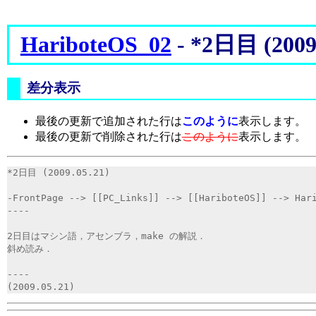
HariboteOS_02
- *2日目 (2009.
差分表示
最後の更新で追加された行は
このように
表示します。
最後の更新で削除された行は
このように
表示します。
*2日目 (2009.05.21)
-FrontPage --> [[PC_Links]] --> [[HariboteOS]] --> Har
----
2日目はマシン語，アセンブラ，make の解説．
斜め読み．
----
(2009.05.21)