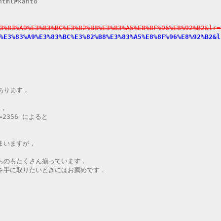
html#kanto
%83%A9%E3%83%BC%E3%82%B8%E3%83%A5%E8%8F%96%E8%92%B2&lr=
E3%83%A9%E3%83%BC%E3%82%B8%E3%83%A5%E8%8F%96%E8%92%B2&l
あります．
く，
no=2356 によると
まいますが，
ものもたくさん揃っています．
を手に取りたいときにはお薦めです．