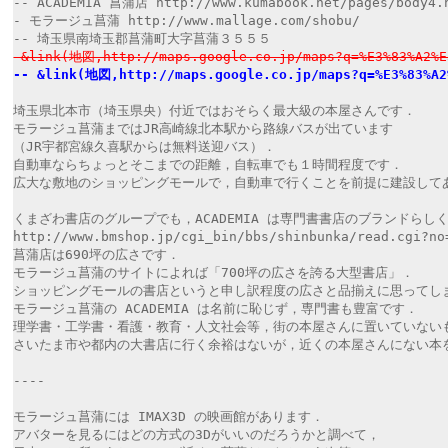
-- ACADEMIA 菖蒲店 http://www.kumabook.net/pages/body4.
- モラージュ菖蒲 http://www.mallage.com/shobu/
-- 埼玉県南埼玉郡菖蒲町大字菖蒲３５５５
-&link(地図,http://maps.google.co.jp/maps?q=%E3%83%A2%E3
-- &link(地図,http://maps.google.co.jp/maps?q=%E3%83%A2%
埼玉県北本市（埼玉県央）付近ではおそらく最大級の本屋さんです．
モラージュ菖蒲まではJR高崎線北本駅から路線バスが出ています
（JR宇都宮線久喜駅からは無料送迎バス）．
自動車ならちょっとそこまでの距離，自転車でも１時間程度です．
広大な敷地のショッピングモールで，自動車で行くことを前提に建設して
くまざわ書店のグループでも，ACADEMIA は専門書書店のブランドらし
http://www.bmshop.jp/cgi_bin/bbs/shinbunka/read.cgi?
菖蒲店は690坪の広さです．
モラージュ菖蒲のサイトによれば「700坪の広さを誇る大型書店」．
ショッピングモールの書店というと申し訳程度の広さと品揃えに思ってし
モラージュ菖蒲の ACADEMIA は名前に恥じず，専門書も豊富です．
理学書・工学書・看護・教育・人文社会等，街の本屋さんに置いていない
さいたま市や都内の大書店に行く余裕はないが，近くの本屋さんにない本
----
モラージュ菖蒲には IMAX3D の映画館があります．
アバターを見るにはどの方式の3Dがいいのだろうかと調べて，