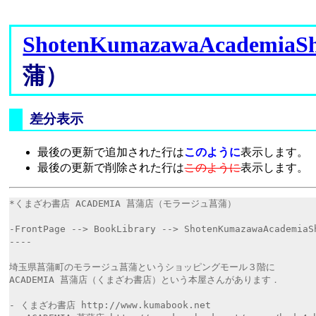
ShotenKumazawaAcademiaS
蒲）
差分表示
最後の更新で追加された行は
このように
表示します。
最後の更新で削除された行は
このように
表示します。
*くまざわ書店 ACADEMIA 菖蒲店（モラージュ菖蒲） 
-FrontPage --> BookLibrary --> ShotenKumazawaAcademiaS
----
埼玉県菖蒲町のモラージュ菖蒲というショッピングモール３階に
ACADEMIA 菖蒲店（くまざわ書店）という本屋さんがあります．
- くまざわ書店 http://www.kumabook.net