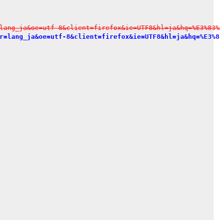
lang_ja&oe=utf-8&client=firefox&ie=UTF8&hl=ja&hq=%E3%83%
r=lang_ja&oe=utf-8&client=firefox&ie=UTF8&hl=ja&hq=%E3%8