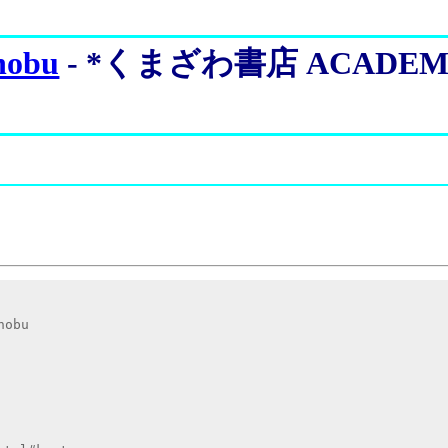
hobu
- *くまざわ書店 ACAD
hobu