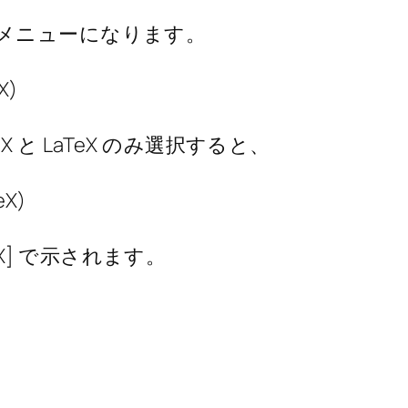
細メニューになります。
X)
 と LaTeX のみ選択すると、
eX)
] で示されます。