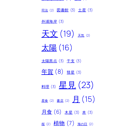
図書館
(3)
土星
(3)
司法
(2)
外浦海岸
(3)
天文
(19)
天気
(2)
太陽
(16)
太陽黒点
(3)
干支
(3)
年賀
(8)
彗星
(3)
星見
(23)
料理
(3)
月
(15)
星食
(2)
書店
(2)
月食
(6)
木星
(3)
本
(3)
植物
(7)
桜
(2)
海の日
(2)