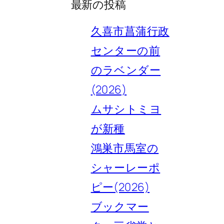
最新の投稿
久喜市菖蒲行政
センターの前
のラベンダー
(2026)
ムサシトミヨ
が新種
鴻巣市馬室の
シャーレーポ
ピー(2026)
ブックマー