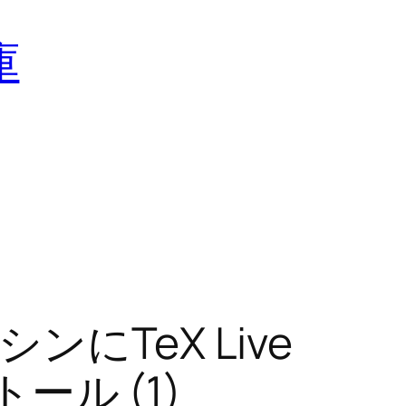
庫
にTeX Live
トール (1)