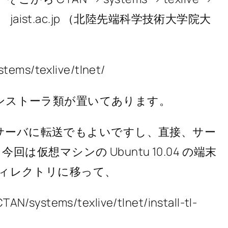
jaist.ac.jp （北陸先端科学技術大学院大
ystems/texlive/tlnet/
 やその他のインストーラ類が置いてあります。
凍、サーバに転送でもよいですし、直接、サー
仮想マシンの Ubuntu 10.04 の端末
当なディレクトリに移って、
TAN/systems/texlive/tlnet/install-tl-
）