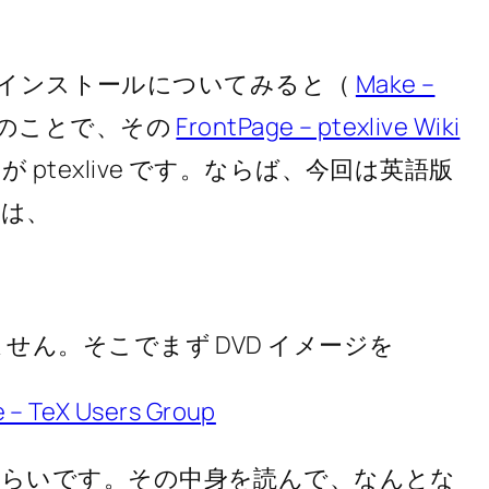
版のインストールについてみると（
Make –
」とのことで、その
FrontPage – ptexlive Wiki
のが ptexlive です。ならば、今回は英語版
トは、
ん。そこでまず DVD イメージを
e – TeX Users Group
 GB くらいです。その中身を読んで、なんとな