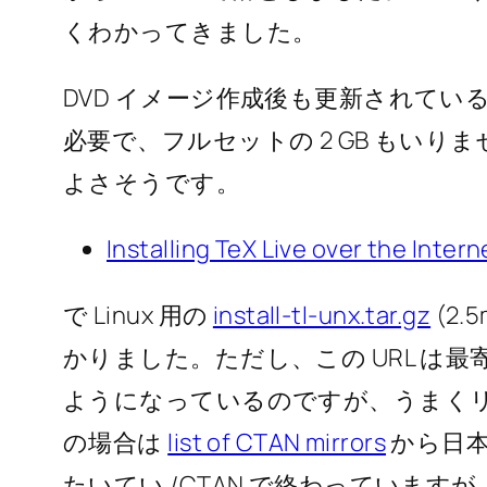
くわかってきました。
DVD イメージ作成後も更新されている
必要で、フルセットの 2 GB もい
よさそうです。
Installing TeX Live over the Inter
で Linux 用の
install-tl-unx.tar.gz
(2
かりました。ただし、この URL は
ようになっているのですが、うまく
の場合は
list of CTAN mirrors
から日本
たいてい /CTAN で終わっていますが、そこから