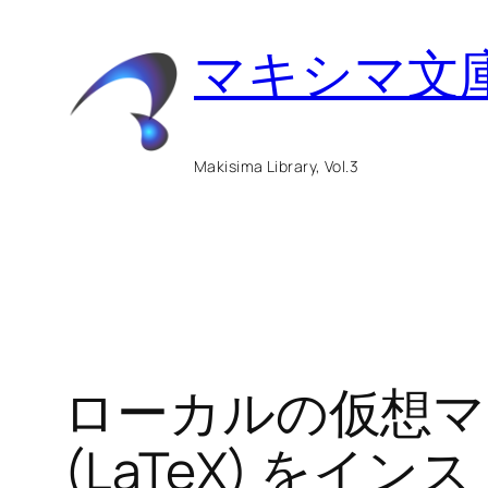
内
マキシマ文
容
を
ス
Makisima Library, Vol.3
キ
ッ
プ
ローカルの仮想マシン
(LaTeX) をインス