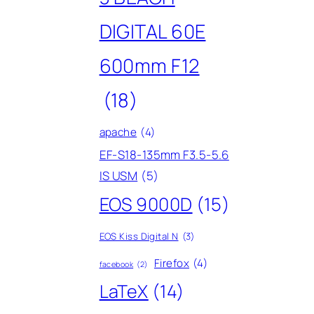
DIGITAL 60E
600mm F12
(18)
apache
(4)
EF-S18-135mm F3.5-5.6
IS USM
(5)
EOS 9000D
(15)
EOS Kiss Digital N
(3)
Firefox
(4)
facebook
(2)
LaTeX
(14)