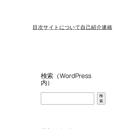
目次
サイトについて
自己紹介
連絡
検索（WordPress
内）
検
検
索
索