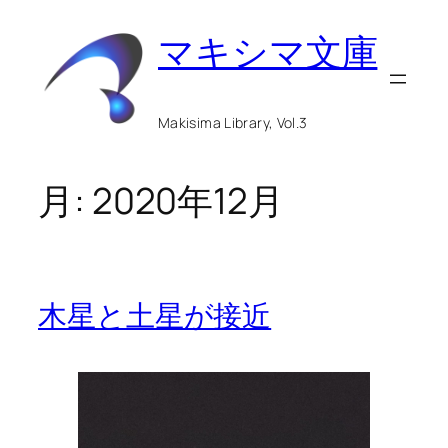
内
マキシマ文庫
容
を
ス
Makisima Library, Vol.3
キ
ッ
月:
2020年12月
プ
木星と土星が接近