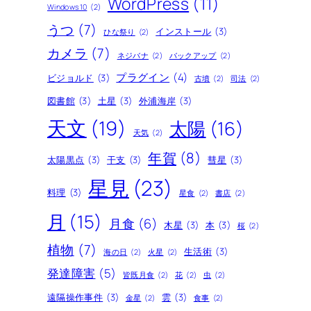
WordPress
(11)
Windows10
(2)
うつ
(7)
インストール
(3)
ひな祭り
(2)
カメラ
(7)
ネジバナ
(2)
バックアップ
(2)
プラグイン
(4)
ビジョルド
(3)
古墳
(2)
司法
(2)
図書館
(3)
土星
(3)
外浦海岸
(3)
天文
(19)
太陽
(16)
天気
(2)
年賀
(8)
太陽黒点
(3)
干支
(3)
彗星
(3)
星見
(23)
料理
(3)
星食
(2)
書店
(2)
月
(15)
月食
(6)
木星
(3)
本
(3)
桜
(2)
植物
(7)
生活術
(3)
海の日
(2)
火星
(2)
発達障害
(5)
皆既月食
(2)
花
(2)
虫
(2)
遠隔操作事件
(3)
雲
(3)
金星
(2)
食事
(2)