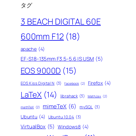
タグ
3 BEACH DIGITAL 60E
600mm F12
(18)
apache
(4)
EF-S18-135mm F3.5-5.6 IS USM
(5)
EOS 9000D
(15)
Firefox
(4)
EOS Kiss Digital N
(3)
facebook
(2)
LaTeX
(14)
librahack
(3)
MathJax
(2)
mimeTeX
(6)
mySQL
(3)
mathTeX
(2)
Ubuntu
(4)
Ubuntu 10.04
(3)
VirtualBox
(5)
Windows8
(4)