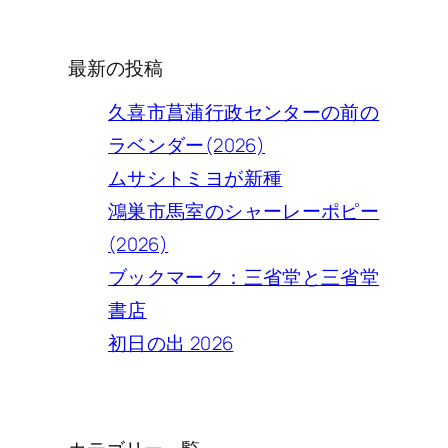
索
最新の投稿
久喜市菖蒲行政センターの前の
ラベンダー(2026)
ムサシトミヨが新種
鴻巣市馬室のシャーレーポピー
(2026)
ブックマーク：三省堂と三省堂
書店
初日の出 2026