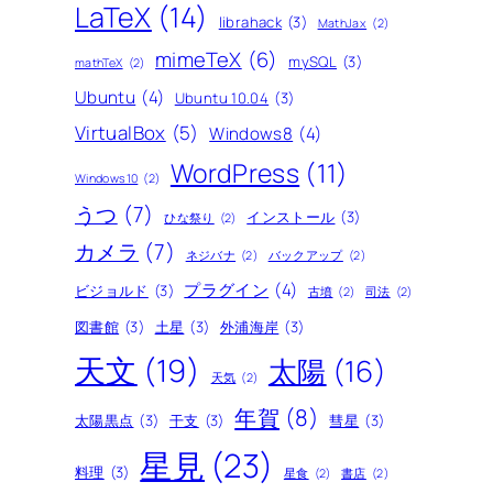
LaTeX
(14)
librahack
(3)
MathJax
(2)
mimeTeX
(6)
mySQL
(3)
mathTeX
(2)
Ubuntu
(4)
Ubuntu 10.04
(3)
VirtualBox
(5)
Windows8
(4)
WordPress
(11)
Windows10
(2)
うつ
(7)
インストール
(3)
ひな祭り
(2)
カメラ
(7)
ネジバナ
(2)
バックアップ
(2)
プラグイン
(4)
ビジョルド
(3)
古墳
(2)
司法
(2)
図書館
(3)
土星
(3)
外浦海岸
(3)
天文
(19)
太陽
(16)
天気
(2)
年賀
(8)
太陽黒点
(3)
干支
(3)
彗星
(3)
星見
(23)
料理
(3)
星食
(2)
書店
(2)