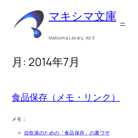
内
マキシマ文庫
容
を
ス
Makisima Library, Vol.3
キ
ッ
月:
2014年7月
プ
食品保存（メモ・リンク）
メモ：
自炊派のための「食品保存」の裏ワザ