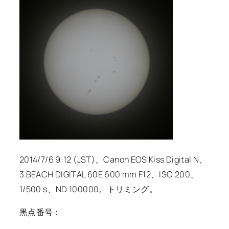
2014/7/6 9:12 (JST)、Canon EOS Kiss Digital N、
3 BEACH DIGITAL 60E 600 mm F12、ISO 200、
1/500 s、ND 100000。トリミング。
黒点番号：