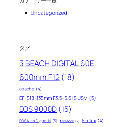
カテゴリー一覧
Uncategorized
タグ
3 BEACH DIGITAL 60E
600mm F12
(18)
apache
(4)
EF-S18-135mm F3.5-5.6 IS USM
(5)
EOS 9000D
(15)
Firefox
(4)
EOS Kiss Digital N
(3)
facebook
(2)