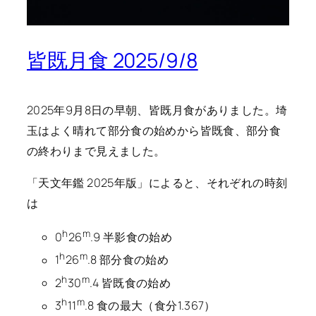
皆既月食 2025/9/8
2025年9月8日の早朝、皆既月食がありました。埼
玉はよく晴れて部分食の始めから皆既食、部分食
の終わりまで見えました。
「天文年鑑 2025年版」によると、それぞれの時刻
は
h
m
0
26
.9 半影食の始め
h
m
1
26
.8 部分食の始め
h
m
2
30
.4 皆既食の始め
h
m
3
11
.8 食の最大（食分1.367）