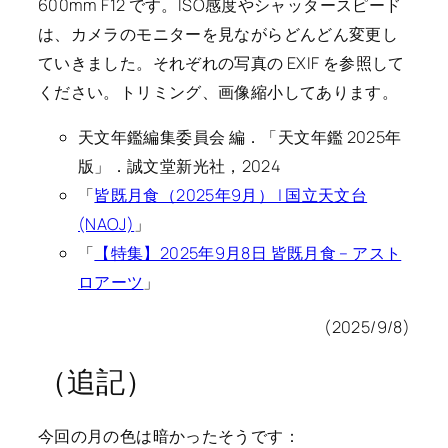
600mm F12 です。ISO感度やシャッタースピード
は、カメラのモニターを見ながらどんどん変更し
ていきました。それぞれの写真の EXIF を参照して
ください。トリミング、画像縮小してあります。
天文年鑑編集委員会 編．「天文年鑑 2025年
版」．誠文堂新光社，2024
「
皆既月食（2025年9月） | 国立天文台
(NAOJ)
」
「
【特集】2025年9月8日 皆既月食 – アスト
ロアーツ
」
(2025/9/8)
（追記）
今回の月の色は暗かったそうです：