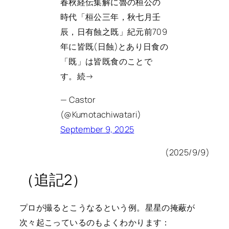
春秋経伝集解に魯の桓公の
時代「桓公三年，秋七月壬
辰，日有蝕之既」紀元前709
年に皆既(日蝕)とあり日食の
「既」は皆既食のことで
す。続→
— Castor
(@Kumotachiwatari)
September 9, 2025
(2025/9/9)
（追記2）
プロが撮るとこうなるという例。星星の掩蔽が
次々起こっているのもよくわかります：