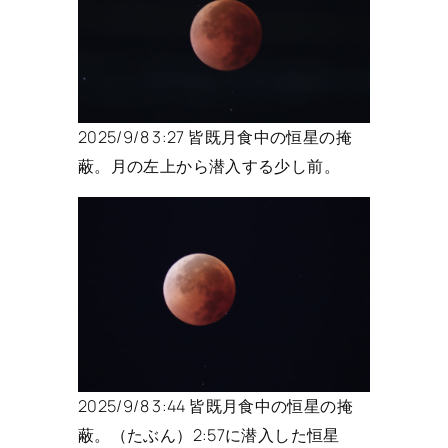
2025/9/8 3:27 皆既月食中の恒星の掩
蔽。月の左上から潜入する少し前。
2025/9/8 3:44 皆既月食中の恒星の掩
蔽。（たぶん）2:57に潜入した恒星