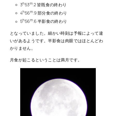
h
m
3
53
.2 皆既食の終わり
h
m
4
56
.9 部分食の終わり
h
m
5
56
.6 半影食の終わり
となっていました。細かい時刻は予報によって違
いがあるようです。半影食は肉眼ではほとんどわ
かりません。
月食が起こるということは満月です。