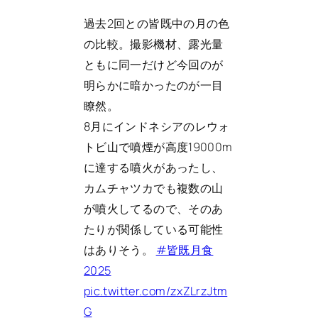
過去2回との皆既中の月の色
の比較。撮影機材、露光量
ともに同一だけど今回のが
明らかに暗かったのが一目
瞭然。
8月にインドネシアのレウォ
トビ山で噴煙が高度19000m
に達する噴火があったし、
カムチャツカでも複数の山
が噴火してるので、そのあ
たりが関係している可能性
はありそう。
#皆既月食
2025
pic.twitter.com/zxZLrzJtm
G