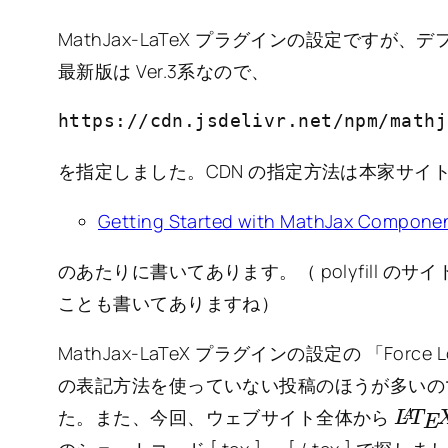
MathJax-LaTeX プラグインの設定ですが、デフォ
最新版は Ver.3系なので、
https://cdn.jsdelivr.net/npm/mathj
を指定しました。CDN の指定方法は本家サイ
Getting Started with MathJax Compone
のあたりに書いてあります。（ polyfill 
ことも書いてありますね）
MathJax-LaTeX プラグインの設定の 「Fo
の表記方法を使っていない投稿のほうが多いの
L
X
A
T
E
た。また、今回、ウェブサイト全体から