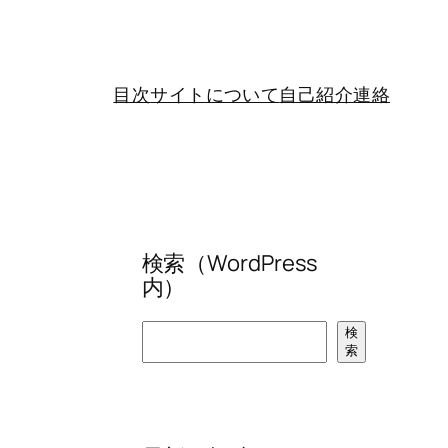
目次
サイトについて
自己紹介
連絡
検索（WordPress
内）
検
検
索
索