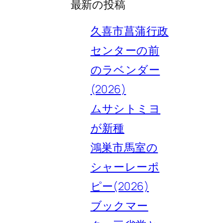
最新の投稿
久喜市菖蒲行政
センターの前
のラベンダー
(2026)
ムサシトミヨ
が新種
鴻巣市馬室の
シャーレーポ
ピー(2026)
ブックマー