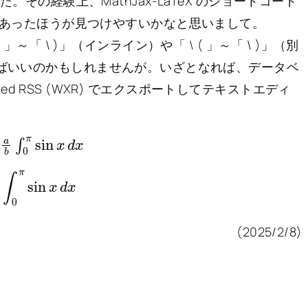
探しました。その経験上、MathJax-LaTeX のショートコード
atex ] が書いてあったほうが見つけやすいかなと思いまして。
\ ( 」～「 \ )」（インライン）や「 \ ( 」～「 \ )」（別
探せばいいのかもしれませんが。いざとなれば、データベ
ended RSS (WXR) でエクスポートしてテキストエディ
a
b
∫
0
π
sin
x
d
∫
0
π
sin
x
d
x
(2025/2/8)