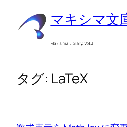
内
マキシマ文
容
を
ス
Makisima Library, Vol.3
キ
ッ
タグ:
LaTeX
プ