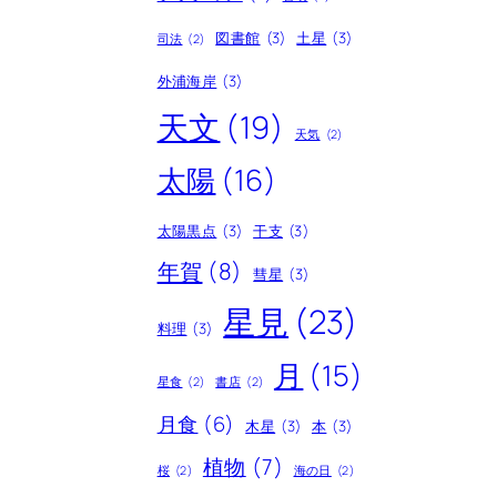
図書館
(3)
土星
(3)
司法
(2)
外浦海岸
(3)
天文
(19)
天気
(2)
太陽
(16)
太陽黒点
(3)
干支
(3)
年賀
(8)
彗星
(3)
星見
(23)
料理
(3)
月
(15)
星食
(2)
書店
(2)
月食
(6)
木星
(3)
本
(3)
植物
(7)
桜
(2)
海の日
(2)