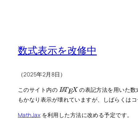
数式表示を改修中
（2025年2月8日）
L
X
A
T
E
このサイト内の
の表記方法を用いた数
もかなり表示が壊れていますが、しばらくはコ
MathJax
を利用した方法に改める予定です。