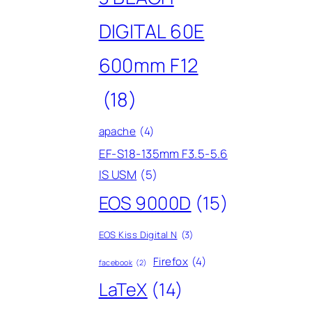
DIGITAL 60E
600mm F12
(18)
apache
(4)
EF-S18-135mm F3.5-5.6
IS USM
(5)
EOS 9000D
(15)
EOS Kiss Digital N
(3)
Firefox
(4)
facebook
(2)
LaTeX
(14)