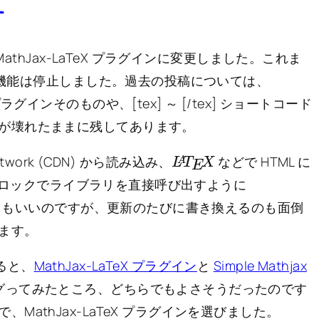
更
MathJax-LaTeX プラグインに変更しました。これま
連の機能は停止しました。過去の投稿については、
グインそのものや、[tex] ～ [/tex] ショートコード
が壊れたままに残してあります。
L
X
A
T
E
y Network (CDN) から読み込み、
などで HTML に
> ブロックでライブラリを直接呼び出すように
まってもいいのですが、更新のたびに書き換えるのも面倒
ます。
すると、
MathJax-LaTeX プラグイン
と
Simple Mathjax
グってみたところ、どちらでもよさそうだったのです
athJax-LaTeX プラグインを選びました。