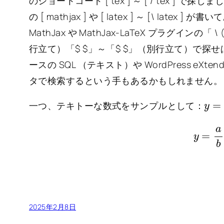
のショートコード [ tex ] ～ [ / tex ] で
の [ mathjax ] や [ latex ] ～ [\ l
MathJax や MathJax-LaTeX プラグインの「 
行立て）「$ $」～「$ $」（別行立て）で
ースの SQL （テキスト）や WordPress eXt
タで検索するという手もあるかもしれません。
y
x
=
一つ、テキトーな数式をサンプルとして：
y
=
a
b
2025年2月8日