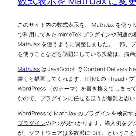
数式表示を MathJax に変
このサイト内の数式表示を、 MathJax を使う 
で利用してきた mimeTeX プラグインや関
MathJax を使うように調整しました。一部、プラ
を使うことなどを話題にしている投稿は、描画
MathJax
は JavaScript で Content Deliver
書くと描画してくれます。HTML の <head
WordPress （のテーマ）を書き換えてし
なので、プラグインに任せるほうが無難と思い
WordPress で MathJax のプラグインを検索
プラグイン
の2つが見つかります。導入例をグ
が、ソフトウェアは多数派につけ、ということで、M