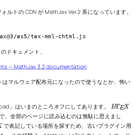
ルトの CDN が MathJax Ver.2 系になっています。
ax@3/es5/tex-mml-chtml.js
トのドキュメント、
nts — MathJax 3.2 documentation
のサイトはマルウェア配布元になったので使うなとか、怖い
L
X
A
T
E
rce Load」はいまのところオフにしてあります。
で、全部のページに読み込むのは無駄に思えまし
で表記している場所を探すため、古いプラグイン用