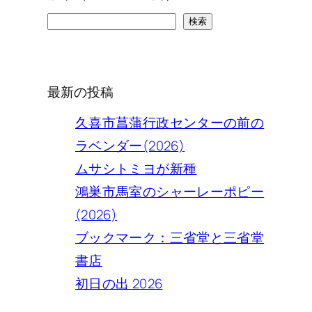
検
検索
索
最新の投稿
久喜市菖蒲行政センターの前の
ラベンダー(2026)
ムサシトミヨが新種
鴻巣市馬室のシャーレーポピー
(2026)
ブックマーク：三省堂と三省堂
書店
初日の出 2026