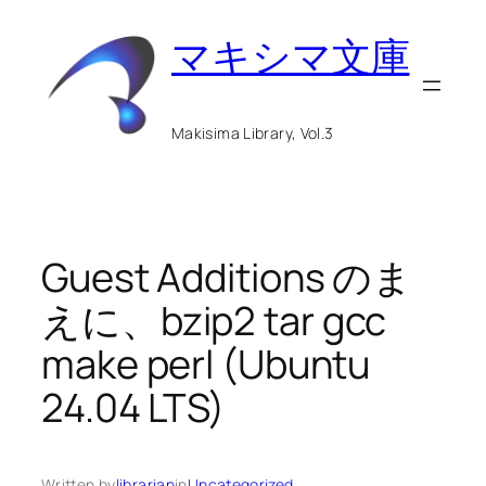
内
マキシマ文庫
容
を
ス
Makisima Library, Vol.3
キ
ッ
プ
Guest Additions のま
えに、bzip2 tar gcc
make perl (Ubuntu
24.04 LTS)
Written by
librarian
in
Uncategorized