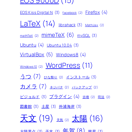
EOS 9000D
(15)
Firefox
(4)
EOS Kiss Digital N
(3)
facebook
(2)
LaTeX
(14)
librahack
(3)
MathJax
(2)
mimeTeX
(6)
mySQL
(3)
mathTeX
(2)
Ubuntu
(4)
Ubuntu 10.04
(3)
VirtualBox
(5)
Windows8
(4)
WordPress
(11)
Windows10
(2)
うつ
(7)
インストール
(3)
ひな祭り
(2)
カメラ
(7)
ネジバナ
(2)
バックアップ
(2)
プラグイン
(4)
ビジョルド
(3)
古墳
(2)
司法
(2)
図書館
(3)
土星
(3)
外浦海岸
(3)
天文
(19)
太陽
(16)
天気
(2)
年賀
(8)
太陽黒点
(3)
干支
(3)
彗星
(3)