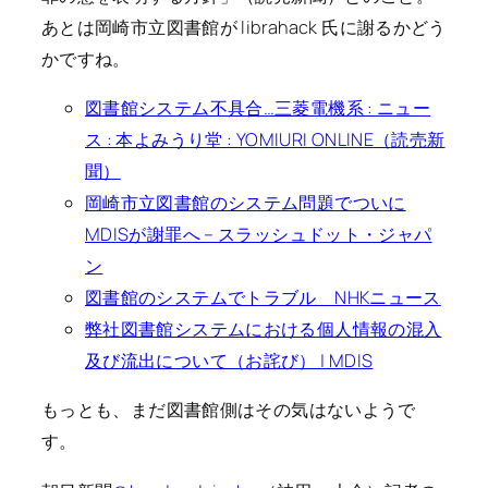
あとは岡崎市立図書館が librahack 氏に謝るかどう
かですね。
図書館システム不具合…三菱電機系 : ニュー
ス : 本よみうり堂 : YOMIURI ONLINE（読売新
聞）
岡崎市立図書館のシステム問題でついに
MDISが謝罪へ – スラッシュドット・ジャパ
ン
図書館のシステムでトラブル NHKニュース
弊社図書館システムにおける個人情報の混入
及び流出について（お詫び） | MDIS
もっとも、まだ図書館側はその気はないようで
す。