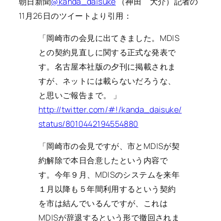
朝日新聞
@kanda_daisuke
（神田 大介）記者の
11月26日のツイートより引用：
「岡崎市の会見に出てきました。MDIS
との契約見直しに関する正式な発表で
す。名古屋本社版の夕刊に掲載されま
すが、ネットには載らないだろうな、
と思いご報告まで。 」
http://twitter.com/#!/kanda_daisuke/
status/8010442194554880
「岡崎市の会見ですが、市とMDISが契
約解除で本日合意したという内容で
す。今年９月、MDISのシステムを来年
１月以降も５年間利用するという契約
を市は結んでいるんですが、これは
MDISが辞退するという形で撤回されま