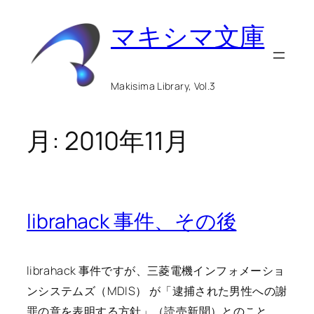
内
マキシマ文庫
容
を
ス
Makisima Library, Vol.3
キ
ッ
月:
2010年11月
プ
librahack 事件、その後
librahack 事件ですが、三菱電機インフォメーショ
ンシステムズ（MDIS） が「逮捕された男性への謝
罪の意を表明する方針」（読売新聞）とのこと。