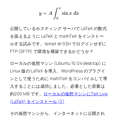
y
=
A
∫
0
π
sin
x
d
x
公開しているホスティング サーバで LaTeX の数式
を扱えるように LaTeX と mathTeX をインストー
ルする試みです。telnet や SSH でログインせずに
FTP (SFTP) で環境を構築できるかどうか？
ローカルの仮想マシン (Ubuntu 10.04 desktop) に
Linux 版の LaTeX を導入、WordPress のプラグイ
ンとして使うために mathTeX をコンパイルして導
入することには成功しました。必要とした容量は
約200 MB です。
ローカルの仮想マシンにTeX Live
(LaTeX) をインストール (2)
その仮想マシンから、インターネットに公開され