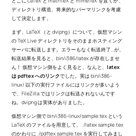
どこに LaTeX と mathTeX と mimeTeX を置くか、
ディレクトリ構造、将来的なパーマリンクを考慮
して決定します。
まず、LaTeX （と dvipng）について、仮想マシン
の TeX Live ディレクトリをそのままホスティング
サーバに転送します。エラーもなく転送終了…が、
転送結果を見ると、bin/i386/latex が存在しませ
ん！ 仮想マシン側をよく見ると、なんと、
latex
は pdftex へのリンク
でした。実は bin/i386-
linux/ 以下の実行ファイルにはリンクが多いよう
で、FileZilla ではリンクは転送されないんです
ね。dvipng は実体がありました。
仮想マシン側で bin/i386-linux/sample.tex という
LaTeX のファイルを用意して、 ./latex sample.tex
のかわりに ./pdftex sample.tex を実行してみまし