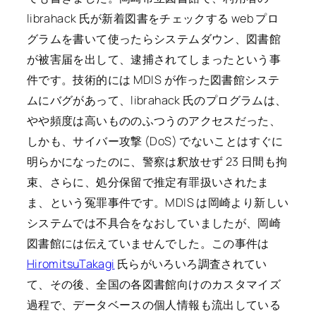
librahack 氏が新着図書をチェックする web プロ
グラムを書いて使ったらシステムダウン、図書館
が被害届を出して、逮捕されてしまったという事
件です。技術的には MDIS が作った図書館システ
ムにバグがあって、librahack 氏のプログラムは、
やや頻度は高いもののふつうのアクセスだった、
しかも、サイバー攻撃 (DoS) でないことはすぐに
明らかになったのに、警察は釈放せず 23 日間も拘
束、さらに、処分保留で推定有罪扱いされたま
ま、という冤罪事件です。MDIS は岡崎より新しい
システムでは不具合をなおしていましたが、岡崎
図書館には伝えていませんでした。この事件は
HiromitsuTakagi
氏らがいろいろ調査されてい
て、その後、全国の各図書館向けのカスタマイズ
過程で、データベースの個人情報も流出している