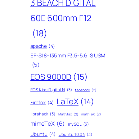
3 BEACH DIGITAL
60E 600mm F12
(18)
apache
(4)
EF-S18-135mm F3.5-5.6 IS USM
(5)
EOS 9000D
(15)
EOS Kiss Digital N
(3)
facebook
(2)
LaTeX
(14)
Firefox
(4)
librahack
(3)
MathJax
(2)
mathTeX
(2)
mimeTeX
(6)
mySQL
(3)
Ubuntu
(4)
Ubuntu 10.04
(3)