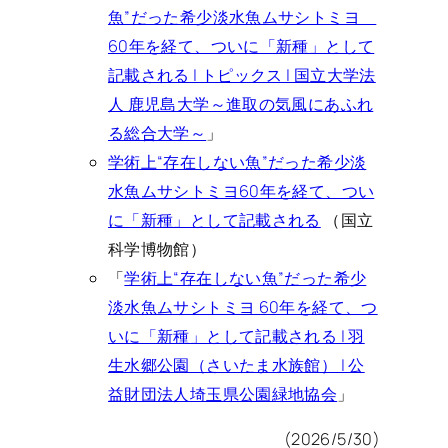
魚”だった希少淡水魚ムサシトミヨ
60年を経て、ついに「新種」として
記載される | トピックス | 国立大学法
人 鹿児島大学～進取の気風にあふれ
る総合大学～
」
学術上“存在しない魚”だった希少淡
水魚ムサシトミヨ60年を経て、つい
に「新種」として記載される
（国立
科学博物館）
「
学術上“存在しない魚”だった希少
淡水魚ムサシトミヨ 60年を経て、つ
いに「新種」として記載される | 羽
生水郷公園（さいたま水族館） | 公
益財団法人埼玉県公園緑地協会
」
(2026/5/30)