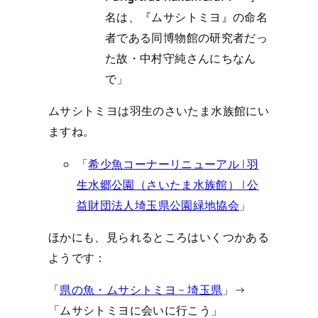
名は、『ムサシトミヨ』の命名
者である同博物館の研究者だっ
た故・中村守純さんにちなん
で」
ムサシトミヨは羽生のさいたま水族館にい
ますね。
「
希少魚コーナーリニューアル | 羽
生水郷公園（さいたま水族館） | 公
益財団法人埼玉県公園緑地協会
」
ほかにも、見られるところはいくつかある
ようです：
「
県の魚・ムサシトミヨ – 埼玉県
」→
「ムサシトミヨに会いに行こう」