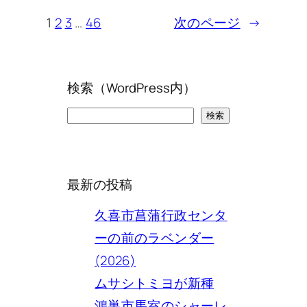
1
2
3
…
46
次のページ
→
検索（WordPress内）
検
検索
索
最新の投稿
久喜市菖蒲行政センタ
ーの前のラベンダー
(2026)
ムサシトミヨが新種
鴻巣市馬室のシャーレ