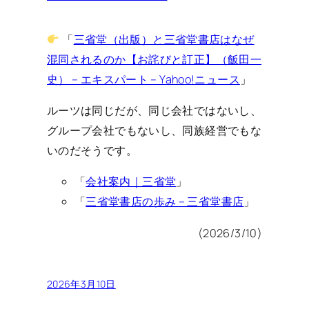
「
三省堂（出版）と三省堂書店はなぜ
混同されるのか【お詫びと訂正】（飯田一
史） – エキスパート – Yahoo!ニュース
」
ルーツは同じだが、同じ会社ではないし、
グループ会社でもないし、同族経営でもな
いのだそうです。
「
会社案内｜三省堂
」
「
三省堂書店の歩み – 三省堂書店
」
(2026/3/10)
2026年3月10日