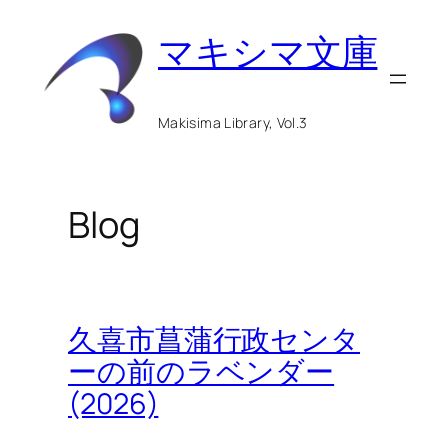
内
マキシマ文庫
容
を
ス
Makisima Library, Vol.3
キ
ッ
Blog
プ
久喜市菖蒲行政センタ
ーの前のラベンダー
(2026)