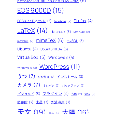
EF-S18-135mm F3.5-5.6 IS USM
(5)
EOS 9000D
(15)
Firefox
(4)
EOS Kiss Digital N
(3)
facebook
(2)
LaTeX
(14)
librahack
(3)
MathJax
(2)
mimeTeX
(6)
mySQL
(3)
mathTeX
(2)
Ubuntu
(4)
Ubuntu 10.04
(3)
VirtualBox
(5)
Windows8
(4)
WordPress
(11)
Windows10
(2)
うつ
(7)
インストール
(3)
ひな祭り
(2)
カメラ
(7)
ネジバナ
(2)
バックアップ
(2)
プラグイン
(4)
ビジョルド
(3)
古墳
(2)
司法
(2)
図書館
(3)
土星
(3)
外浦海岸
(3)
天文
(19)
太陽
(16)
天気
(2)