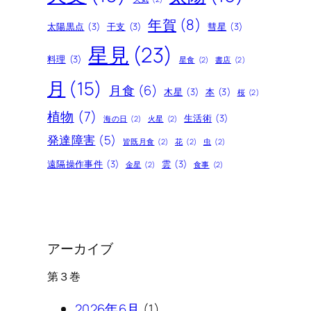
年賀
(8)
太陽黒点
(3)
干支
(3)
彗星
(3)
星見
(23)
料理
(3)
星食
(2)
書店
(2)
月
(15)
月食
(6)
木星
(3)
本
(3)
桜
(2)
植物
(7)
生活術
(3)
海の日
(2)
火星
(2)
発達障害
(5)
皆既月食
(2)
花
(2)
虫
(2)
遠隔操作事件
(3)
雲
(3)
金星
(2)
食事
(2)
アーカイブ
第３巻
2026年6月
(1)