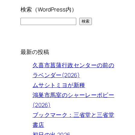
検索（WordPress内）
検
検索
索
最新の投稿
久喜市菖蒲行政センターの前の
ラベンダー(2026)
ムサシトミヨが新種
鴻巣市馬室のシャーレーポピー
(2026)
ブックマーク：三省堂と三省堂
書店
初日の出 2026