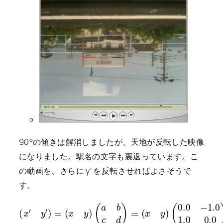
90°の傾きは解消しましたが、天地が反転した映像
になりました。駅名の文字も裏返っています。こ
の動画を、さらに y’ を反転させればよさそうで
す。
(
x
′
y
′
)
=
(
x
y
)
(
a
b
c
d
)
(
=
y
(
−
x
x
y
)
)
(
0.0
−
1.0
1.0
0.0
)
=