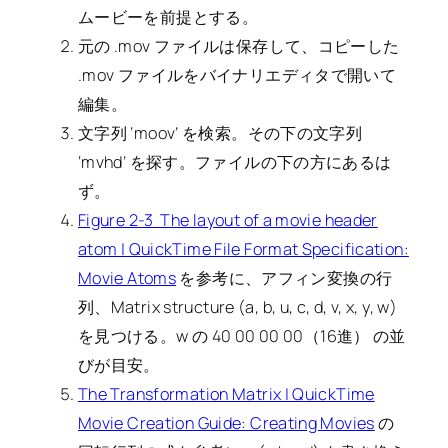
ムービーを前提とする。
元の .mov ファイルは保存して、コピーした
.mov ファイルをバイナリエディタで開いて
編集。
文字列 ‘moov’ を検索。その下の文字列
‘mvhd’ を探す。ファイルの下の方にあるは
ず。
Figure 2-3 The layout of a movie header
atom | QuickTime File Format Specification:
Movie Atoms
を参考に、アフィン変換の行
列、Matrix structure (a, b, u, c, d, v, x, y, w)
を見つける。w の 40 00 00 00（16進） の並
びが目安。
The Transformation Matrix | QuickTime
Movie Creation Guide: Creating Movies
の