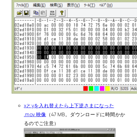
xとyを入れ替えたら上下逆さまになった
.mov 映像
（47 MB。ダウンロードに時間かか
るのでご注意）