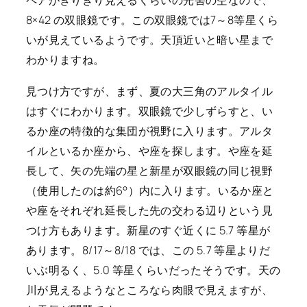
ペアがぎりぎり見えるくらいの光害の空なので、
8×42 の双眼鏡です。この双眼鏡では7～8等星くら
いが見えているようです。天頂近いと暗い星まで
わかりますね。
見つけ方ですが、まず、夏の大三角のアルタイル
はすぐにわかります。双眼鏡で少しずらすと、い
るか座の特徴的な集団が視野に入ります。アルタ
イルといるか座から、や座を探します。や座を延
長して、矢の先端の星と新星が双眼鏡の同じ視野
（使用したのは約6°）内に入ります。いるか座と
や座をそれぞれ延長した先の交わる辺りという見
つけ方もあります。新星のすぐ近くに 5.7 等星が
あります。8/17～8/18 では、この 5.7 等星よりだ
いぶ明るく、5.0 等星くらいだったそうです。天の
川が見えるようなところなら肉眼で見えますが、