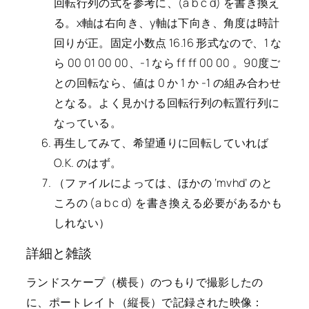
回転行列の式を参考に、(a b c d) を書き換え
る。x軸は右向き、y軸は下向き、角度は時計
回りが正。固定小数点 16.16 形式なので、1 な
ら 00 01 00 00、-1 なら ff ff 00 00 。90度ご
との回転なら、値は 0 か 1 か -1 の組み合わせ
となる。よく見かける回転行列の転置行列に
なっている。
再生してみて、希望通りに回転していれば
O.K. のはず。
（ファイルによっては、ほかの ‘mvhd’ のと
ころの (a b c d) を書き換える必要があるかも
しれない）
詳細と雑談
ランドスケープ（横長）のつもりで撮影したの
に、ポートレイト（縦長）で記録された映像：