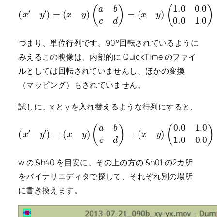
(
x
′
y
′
)
=
(
x
y
)
(
a
b
c
d
)
(
=
x
(
y
x
)
y
)
(
1.0
0.0
0.0
1.0
)
=
つまり、単位行列です。90°回転されているように
みえるこの映像は、内部的に QuickTime のファイ
ルとしては回転されていませんし、ほかの変換
（マッピング）もされていません。
試しに、x と y を入れ替えるような行列にすると、
(
x
′
y
′
)
=
(
x
y
)
(
a
b
c
d
)
(
=
y
(
x
x
)
y
)
(
0.0
1.0
1.0
0.0
)
=
w の &h40 を目安に、その上の方の &h01 の2カ所
をバイナリエディタで探して、それぞれ別の場所
に書き換えます。