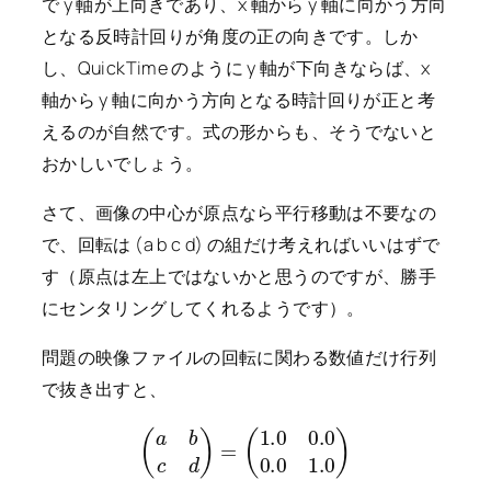
で y 軸が上向きであり、x 軸から y 軸に向かう方向
となる反時計回りが角度の正の向きです。しか
し、QuickTime のように y 軸が下向きならば、x
軸から y 軸に向かう方向となる時計回りが正と考
えるのが自然です。式の形からも、そうでないと
おかしいでしょう。
さて、画像の中心が原点なら平行移動は不要なの
で、回転は (a b c d) の組だけ考えればいいはずで
す（原点は左上ではないかと思うのですが、勝手
にセンタリングしてくれるようです）。
問題の映像ファイルの回転に関わる数値だけ行列
で抜き出すと、
(
a
b
c
d
)
=
(
1.0
0.0
0.0
1.0
)