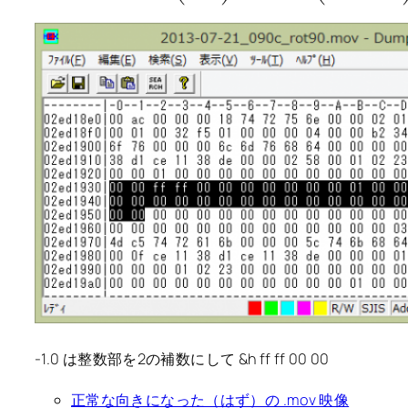
-1.0 は整数部を2の補数にして &h ff ff 00 00
正常な向きになった（はず）の .mov 映像