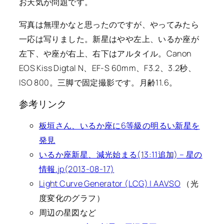
お天気が問題です。
写真は無理かなと思ったのですが、やってみたら
一応は写りました。新星はやや左上、いるか座が
左下、や座が右上、右下はアルタイル。Canon
EOS Kiss Digtal N、EF-S 60mm、F3.2、3.2秒、
ISO 800。三脚で固定撮影です。月齢11.6。
参考リンク
板垣さん、いるか座に6等級の明るい新星を
発見
いるか座新星、減光始まる(13:11追加) – 星の
情報.jp(2013-08-17)
Light Curve Generator (LCG) | AAVSO
（光
度変化のグラフ）
周辺の星図など