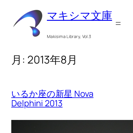
内
マキシマ文庫
容
を
ス
Makisima Library, Vol.3
キ
ッ
月:
2013年8月
プ
いるか座の新星 Nova
Delphini 2013