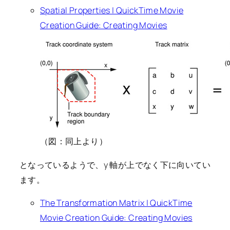
Spatial Properties | QuickTime Movie
Creation Guide: Creating Movies
（図：同上より）
となっているようで、y 軸が上でなく下に向いてい
ます。
The Transformation Matrix | QuickTime
Movie Creation Guide: Creating Movies