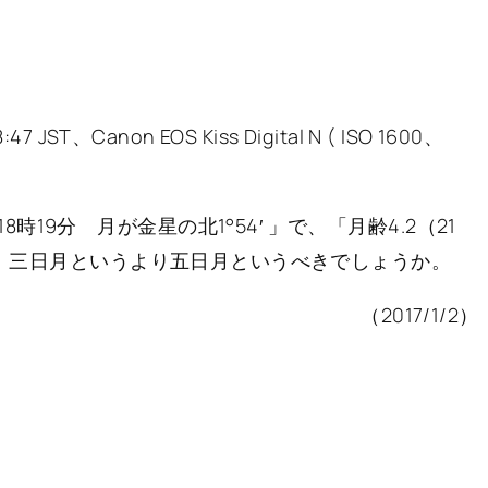
18:47 JST、Canon EOS Kiss Digital N ( ISO 1600、
9分 月が金星の北1°54′ 」で、「月齢4.2（21
ので、三日月というより五日月というべきでしょうか。
（2017/1/2）