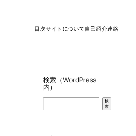
目次
サイトについて
自己紹介
連絡
検索（WordPress
内）
検
検
索
索