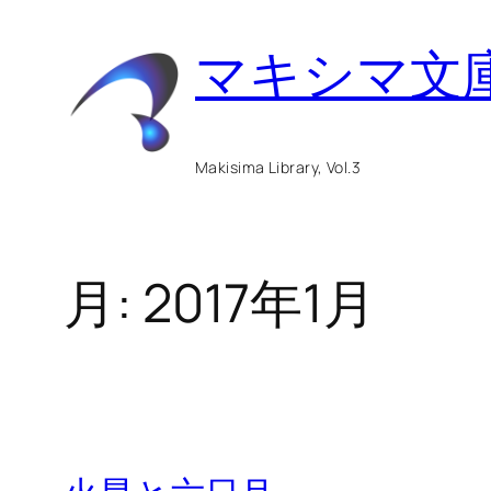
内
マキシマ文
容
を
ス
Makisima Library, Vol.3
キ
ッ
月:
2017年1月
プ