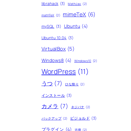
librahack
(3)
MathJax
(2)
mimeTeX
(6)
mathTeX
(2)
Ubuntu
(4)
mySQL
(3)
Ubuntu 10.04
(3)
VirtualBox
(5)
Windows8
(4)
Windows10
(2)
WordPress
(11)
うつ
(7)
ひな祭り
(2)
インストール
(3)
カメラ
(7)
ネジバナ
(2)
ビジョルド
(3)
バックアップ
(2)
プラグイン
(4)
古墳
(2)