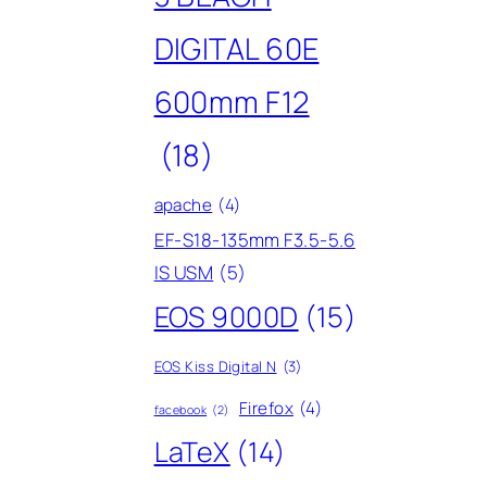
DIGITAL 60E
600mm F12
(18)
apache
(4)
EF-S18-135mm F3.5-5.6
IS USM
(5)
EOS 9000D
(15)
EOS Kiss Digital N
(3)
Firefox
(4)
facebook
(2)
LaTeX
(14)