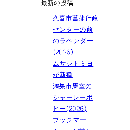
最新の投稿
久喜市菖蒲行政
センターの前
のラベンダー
(2026)
ムサシトミヨ
が新種
鴻巣市馬室の
シャーレーポ
ピー(2026)
ブックマー