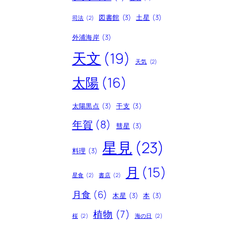
図書館
(3)
土星
(3)
司法
(2)
外浦海岸
(3)
天文
(19)
天気
(2)
太陽
(16)
太陽黒点
(3)
干支
(3)
年賀
(8)
彗星
(3)
星見
(23)
料理
(3)
月
(15)
星食
(2)
書店
(2)
月食
(6)
木星
(3)
本
(3)
植物
(7)
桜
(2)
海の日
(2)