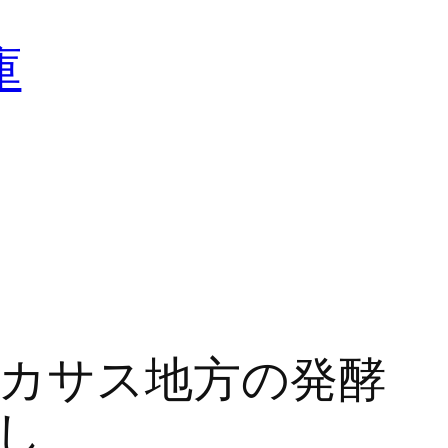
庫
カサス地方の発酵
し