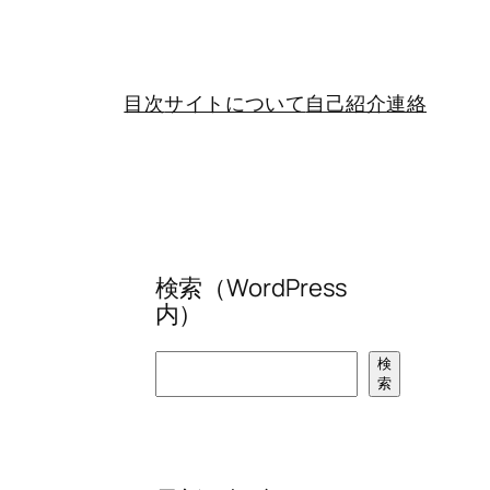
目次
サイトについて
自己紹介
連絡
検索（WordPress
内）
検
検
索
索