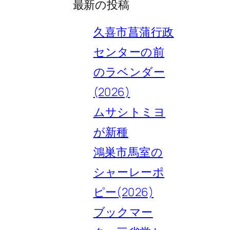
最新の投稿
久喜市菖蒲行政
センターの前
のラベンダー
(2026)
ムサシトミヨ
が新種
鴻巣市馬室の
シャーレーポ
ピー(2026)
ブックマー