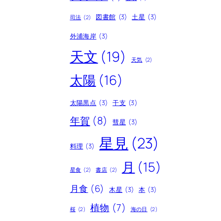
図書館
(3)
土星
(3)
司法
(2)
外浦海岸
(3)
天文
(19)
天気
(2)
太陽
(16)
太陽黒点
(3)
干支
(3)
年賀
(8)
彗星
(3)
星見
(23)
料理
(3)
月
(15)
星食
(2)
書店
(2)
月食
(6)
木星
(3)
本
(3)
植物
(7)
桜
(2)
海の日
(2)