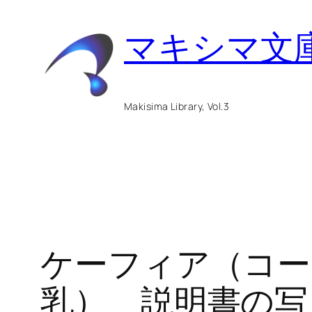
内
マキシマ文
容
を
ス
Makisima Library, Vol.3
キ
ッ
プ
ケーフィア（コー
乳） 説明書の写