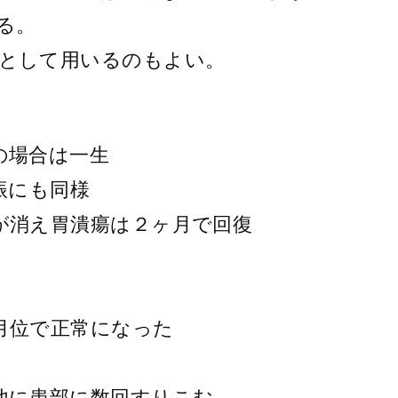
る。
として用いるのもよい。
の場合は一生
振にも同様
が消え胃潰瘍は２ヶ月で回復
月位で正常になった
他に患部に数回すりこむ