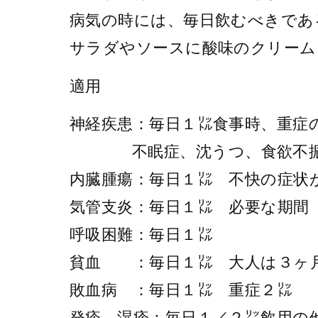
病気の時には、毎日飲むべきであ
サラダやソースに酸味のクリーム
適用
神経疾患：毎日１㍑食事時、重症
不眠症、沈うつ、食欲不
内臓腫瘍：毎日１㍑ 不快の症状
気管支炎：毎日１㍑ 必要な期間
呼吸困難：毎日１㍑
貧血 ：毎日１㍑ 大人は３ヶ
敗血病 ：毎日１㍑ 重症２㍑
発疹、湿疹：毎日１／２㍑飲用の