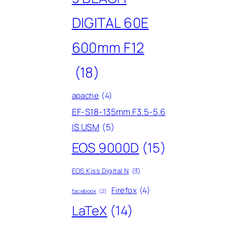
DIGITAL 60E
600mm F12
(18)
apache
(4)
EF-S18-135mm F3.5-5.6
IS USM
(5)
EOS 9000D
(15)
EOS Kiss Digital N
(3)
Firefox
(4)
facebook
(2)
LaTeX
(14)