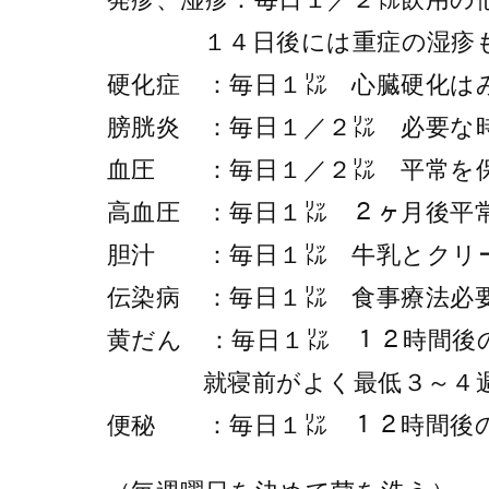
１４日後には重症の湿疹
硬化症 ：毎日１㍑ 心臓硬化は
膀胱炎 ：毎日１／２㍑ 必要な
血圧 ：毎日１／２㍑ 平常を
高血圧 ：毎日１㍑ ２ヶ月後平
胆汁 ：毎日１㍑ 牛乳とクリ
伝染病 ：毎日１㍑ 食事療法必
黄だん ：毎日１㍑ １２時間後
就寝前がよく最低３～４
便秘 ：毎日１㍑ １２時間後