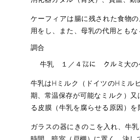
ケーフィアは腸に残された食物の
用をし、また、母乳の代用ともな
調合
牛乳 １／４㍑に クルミ大の
牛乳はHミルク（ドイツのHミル
期、常温保存が可能なミルク）又
る皮膜（牛乳を腐らせる原因）を
ガラスの器にきのこを入れ、牛乳
時間、暗室（戸棚）に置く、決し