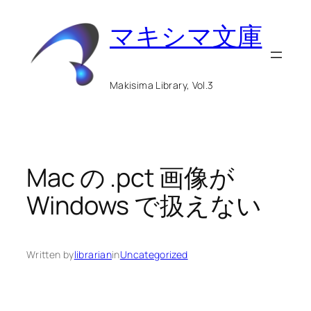
内
マキシマ文庫
容
を
ス
Makisima Library, Vol.3
キ
ッ
プ
Mac の .pct 画像が
Windows で扱えない
Written by
librarian
in
Uncategorized