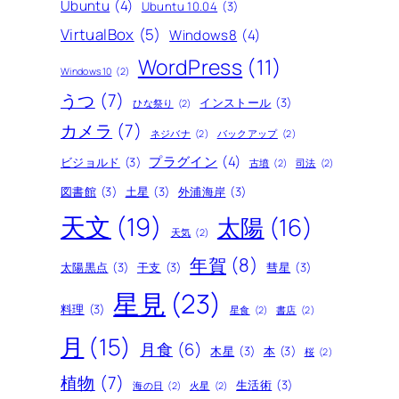
Ubuntu
(4)
Ubuntu 10.04
(3)
VirtualBox
(5)
Windows8
(4)
WordPress
(11)
Windows10
(2)
うつ
(7)
インストール
(3)
ひな祭り
(2)
カメラ
(7)
ネジバナ
(2)
バックアップ
(2)
プラグイン
(4)
ビジョルド
(3)
古墳
(2)
司法
(2)
図書館
(3)
土星
(3)
外浦海岸
(3)
天文
(19)
太陽
(16)
天気
(2)
年賀
(8)
太陽黒点
(3)
干支
(3)
彗星
(3)
星見
(23)
料理
(3)
星食
(2)
書店
(2)
月
(15)
月食
(6)
木星
(3)
本
(3)
桜
(2)
植物
(7)
生活術
(3)
海の日
(2)
火星
(2)