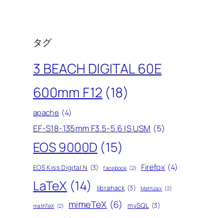
タグ
3 BEACH DIGITAL 60E
600mm F12
(18)
apache
(4)
EF-S18-135mm F3.5-5.6 IS USM
(5)
EOS 9000D
(15)
Firefox
(4)
EOS Kiss Digital N
(3)
facebook
(2)
LaTeX
(14)
librahack
(3)
MathJax
(2)
mimeTeX
(6)
mySQL
(3)
mathTeX
(2)