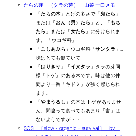
たらの芽 （タラの芽） 山菜 一口メモ
「
たらの木
」とげの多さで「
鬼たら
」
または「
おん（男）たら
」と、「
もち
たら
」または「
女たら
」に分けられま
す。 「ウコギ科」
「
こしあぶら
」ウコギ科「
サンタラ
」…
味はとても似ていて
「
はりきり
」「
イヌタラ
」タラの芽同
様「トゲ」のある木です。味は他の仲
間より一番「キドミ」が強く感じられ
ます。
「
やまうるし
」の木は トゲがありませ
ん。間違って食べてもあまり「害」は
ないようですが・・
SOS 〔slow・organic・survival〕 by