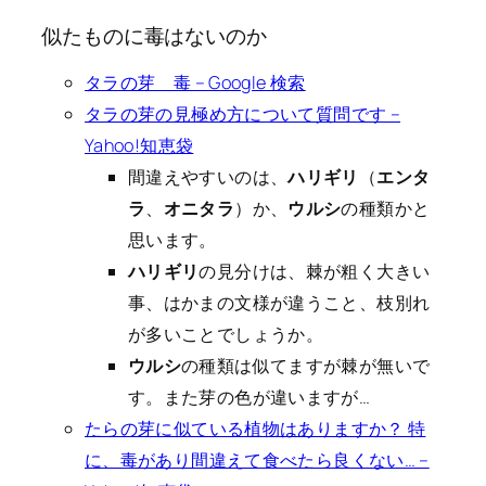
似たものに毒はないのか
タラの芽 毒 – Google 検索
タラの芽の見極め方について質問です –
Yahoo!知恵袋
間違えやすいのは、
ハリギリ
（
エンタ
ラ
、
オニタラ
）か、
ウルシ
の種類かと
思います。
ハリギリ
の見分けは、棘が粗く大きい
事、はかまの文様が違うこと、枝別れ
が多いことでしょうか。
ウルシ
の種類は似てますが棘が無いで
す。また芽の色が違いますが…
たらの芽に似ている植物はありますか？ 特
に、毒があり間違えて食べたら良くない… –