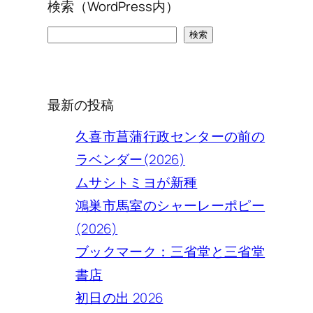
検索（WordPress内）
検
検索
索
最新の投稿
久喜市菖蒲行政センターの前の
ラベンダー(2026)
ムサシトミヨが新種
鴻巣市馬室のシャーレーポピー
(2026)
ブックマーク：三省堂と三省堂
書店
初日の出 2026