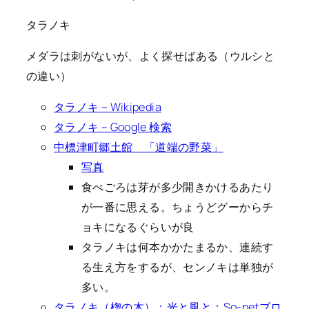
タラノキ
メダラは刺がないが、よく探せばある（ウルシと
の違い）
タラノキ – Wikipedia
タラノキ – Google 検索
中標津町郷土館 「道端の野菜」
写真
食べごろは芽が多少開きかけるあたり
が一番に思える。ちょうどグーからチ
ョキになるぐらいが良
タラノキは何本かかたまるか、連続す
る生え方をするが、センノキは単独が
多い。
タラノキ（楤の木）：光と風と：So-netブロ