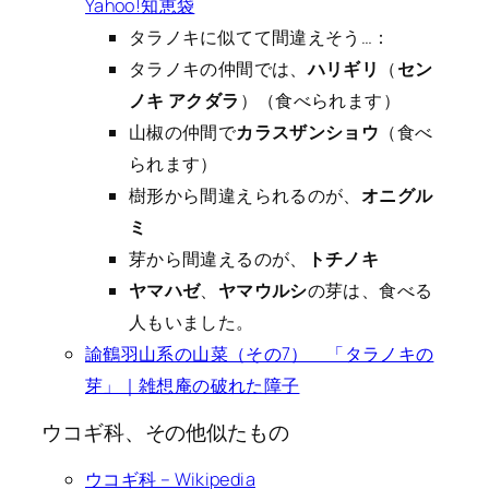
Yahoo!知恵袋
タラノキに似てて間違えそう…：
タラノキの仲間では、
ハリギリ
（
セン
ノキ
アクダラ
）（食べられます）
山椒の仲間で
カラスザンショウ
（食べ
られます）
樹形から間違えられるのが、
オニグル
ミ
芽から間違えるのが、
トチノキ
ヤマハゼ
、
ヤマウルシ
の芽は、食べる
人もいました。
諭鶴羽山系の山菜（その7） 「タラノキの
芽」｜雑想庵の破れた障子
ウコギ科、その他似たもの
ウコギ科 – Wikipedia