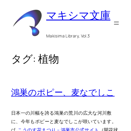
内
マキシマ文庫
容
を
ス
Makisima Library, Vol.3
キ
ッ
タグ:
植物
プ
鴻巣のポピー、麦なでしこ
日本一の川幅を誇る鴻巣の荒川の広大な河川敷
に、今年もポピーと麦なでしこが咲いています。
cf.
こうのす花まつり – 鴻巣市公式サイト
（開花状