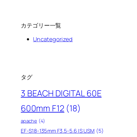
カテゴリー一覧
Uncategorized
タグ
3 BEACH DIGITAL 60E
600mm F12
(18)
apache
(4)
EF-S18-135mm F3.5-5.6 IS USM
(5)