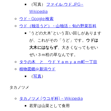
（写真）
ファイル:ウド.JPG –
Wikipedia
ウド – Google 検索
ウド（独活うど）・山独活：旬の野菜百科
“うどの大木”という言い回しがあります
が、これがその「うど」です。
ウドは
大木にはならず
、大きくなってもせい
ぜい３ｍ程の草なんです。
タラの木 と ウド Ｙａｍｙａｍ町一丁目
植物図鑑@新潟ウド
（
写真
）
タカノツメ
タカノツメ (ウコギ科) – Wikipedia
若芽は山菜として食用