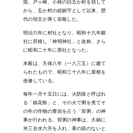
箇、戸ヶ崎、小林の旧五か村を領して
から、五か村の総鎮守として以来、歴
代の領主が厚く崇敬した。
明治六年に村社となり、昭和十六年郷
社に昇格し「神明神社」と改称、さら
に昭和二十年に県社となった。
本殿は、天保八年（一八三五）に建て
られたもので、昭和三十八年に屋根を
改修している。
毎年一月十五日には、火防除と呼ばれ
る「鎮花祭」と、その火で粥を煮てそ
の年の作物の豊凶を占う「筒粥」の神
事が行われる。筒粥の神事は、大鍋に
米三合水六升を入れ、葦の節のないと