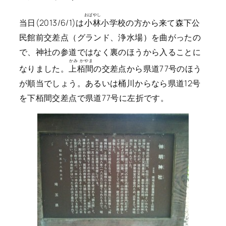
おばやし
当日(2013/6/1)は
小林
小学校の方から来て森下公
民館前交差点（グランド、浄水場）を曲がったの
で、神社の参道ではなく裏のほうから入ることに
かみ かやま
なりました。
上栢間
の交差点から県道77号のほう
が順当でしょう。あるいは桶川からなら県道12号
を下栢間交差点で県道77号に左折です。