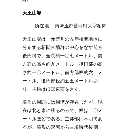
天王山塚
所在地 南埼玉郡菖蒲町大字栢間
天王山塚は、元荒川の左岸栢間地区に
分布する栢間古墳群の中心をなす前方
後円墳で、全長約一〇七メートル、前
方部の高さ約九メートル、後円部の高
さ約一〇メートル、前方部幅約六二メ
ートル、後円部径約五五メートルあ
り、主軸はほぼ東西をさす。
墳丘の周囲には周溝が存在したが、現
在は北と東に残るのみで、幅は二〇メ
ートルほどである。主体部は不明であ
るが、墳形の形態から古墳時代後期