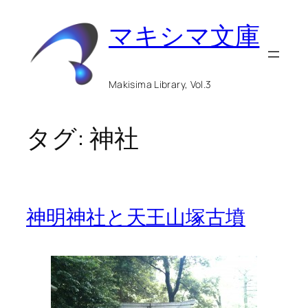
内
マキシマ文庫
容
を
ス
Makisima Library, Vol.3
キ
ッ
タグ:
神社
プ
神明神社と天王山塚古墳