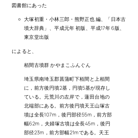
図書館にあった
大塚初重・小林三郎・熊野正也 編、「日本古
墳大辞典」、平成元年 初版、平成17年 6版、
東京堂出版
によると、
栢間古墳群 かやまこふんぐん
埼玉県南埼玉郡菖蒲町下栢間と上栢間
に，前方後円墳2基，円墳5基が現存し
ている。元荒川の左岸で，蓮田台地の
北端部にある。前方後円墳天王山塚古
墳は全長107m，後円部径55m，前方部
幅62m，夫婦塚古墳は全長45m，後円
部径23m，前方部幅21mである。天王