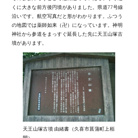
くに大きな前方後円墳がありました。県道77号線
沿いです。航空写真だと形がわかります。ふつう
の地図では薬師如来（卍）になっています。神明
神社から参道をまっすぐ延長した先に天王山塚古
墳があります。
天王山塚古墳 由緒書（久喜市菖蒲町上栢
間）