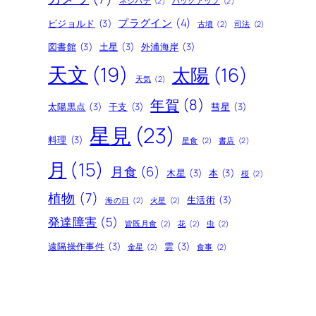
ネジバナ
(2)
バックアップ
(2)
プラグイン
(4)
ビジョルド
(3)
古墳
(2)
司法
(2)
図書館
(3)
土星
(3)
外浦海岸
(3)
天文
(19)
太陽
(16)
天気
(2)
年賀
(8)
太陽黒点
(3)
干支
(3)
彗星
(3)
星見
(23)
料理
(3)
星食
(2)
書店
(2)
月
(15)
月食
(6)
木星
(3)
本
(3)
桜
(2)
植物
(7)
生活術
(3)
海の日
(2)
火星
(2)
発達障害
(5)
皆既月食
(2)
花
(2)
虫
(2)
遠隔操作事件
(3)
雲
(3)
金星
(2)
食事
(2)