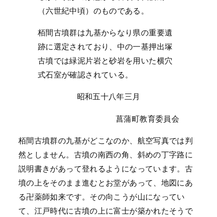
（六世紀中頃）のものである。
栢間古墳群は九基からなり県の重要遺
跡に選定されており、中の一基押出塚
古墳では緑泥片岩と砂岩を用いた横穴
式石室が確認されている。
昭和五十八年三月
菖蒲町教育委員会
栢間古墳群の九基がどこなのか、航空写真では判
然としません。古墳の南西の角、斜めの丁字路に
説明書きがあって登れるようになっています。古
墳の上をそのまま進むとお堂があって、地図にあ
る卍薬師如来です。その向こうが山になってい
て、江戸時代に古墳の上に富士が築かれたそうで