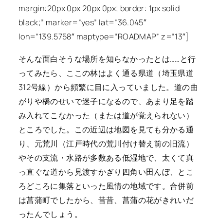
margin:20px 0px 20px 0px; border: 1px solid
black;” marker=”yes” lat=”36.045″
lon=”139.5758″ maptype=”ROADMAP” z=”13″]
そんな面白そうな場所を知らなかったとは……と行
ってみたら、ここの林はよく通る県道（埼玉県道
312号線）から頻繁に目に入っていました。道の曲
がりや橋のせいで迷子になるので、あまり足を踏
み入れてこなかった（または道が覚えられない）
ところでした。この近辺は地図を見ても分かる通
り、元荒川（江戸時代の荒川付け替え前の旧流）
やその支流・水路が多数ある低湿地で、太くて真
っ直ぐな道から見渡すかぎり四角い田んぼ、とこ
ろどころに集落といった風情の地域です。合併前
は菖蒲町でしたから、昔昔、菖蒲の花がきれいだ
ったんでしょう。