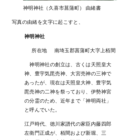
神明神社（久喜市菖蒲町） 由緒書
写真の由緒を文字に起こすと、
神明神社
所在地 南埼玉郡菖蒲町大字上栢間
神明神社の創立は、古くは天照皇大
神、豊宇気毘売神、大宮売神の三神で
あったが、現在は天照皇大神、豊宇気
毘売神の二神を祭っており、伊勢神宮
の分霊のため、近年まで「神明両社」
と呼んでいた。
江戸時代、徳川家譜代の家臣内藤四郎
左衛門正成が、栢間および新堀、三