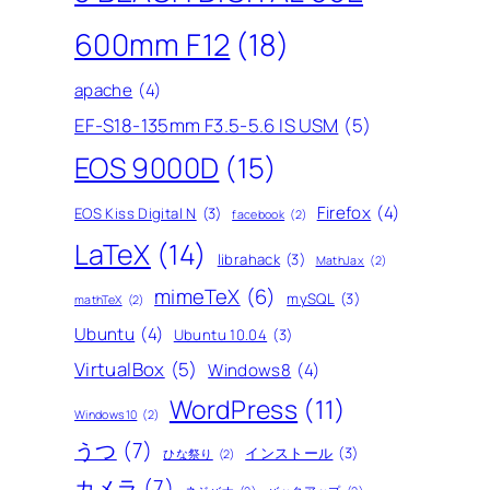
600mm F12
(18)
apache
(4)
EF-S18-135mm F3.5-5.6 IS USM
(5)
EOS 9000D
(15)
Firefox
(4)
EOS Kiss Digital N
(3)
facebook
(2)
LaTeX
(14)
librahack
(3)
MathJax
(2)
mimeTeX
(6)
mySQL
(3)
mathTeX
(2)
Ubuntu
(4)
Ubuntu 10.04
(3)
VirtualBox
(5)
Windows8
(4)
WordPress
(11)
Windows10
(2)
うつ
(7)
インストール
(3)
ひな祭り
(2)
カメラ
(7)