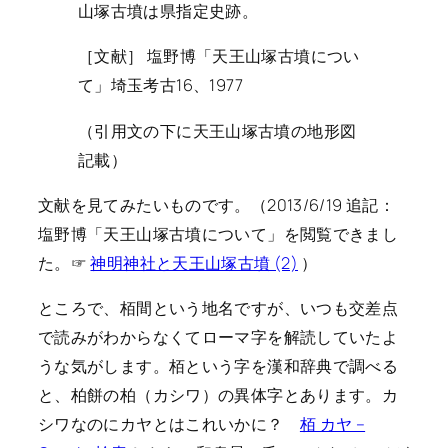
山塚古墳は県指定史跡。
［文献］ 塩野博「天王山塚古墳につい
て」埼玉考古16、1977
（引用文の下に天王山塚古墳の地形図
記載）
文献を見てみたいものです。（2013/6/19 追記：
塩野博「天王山塚古墳について」を閲覧できまし
た。☞
神明神社と天王山塚古墳 (2)
）
ところで、栢間という地名ですが、いつも交差点
で読みがわからなくてローマ字を解読していたよ
うな気がします。栢という字を漢和辞典で調べる
と、柏餅の柏（カシワ）の異体字とあります。カ
シワなのにカヤとはこれいかに？
栢 カヤ –