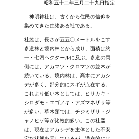
昭和五十二年三月二十九日指定
神明神社は、古くから住民の信仰を
集めてきた由緒ある社である。
社叢は、長さが五五〇メートルをこす
参道林と境内林とから成り、面積は約
一・七四ヘクタールに及ぶ。参道の両
側には、アカマツ・クロマツの並木が
続いている。境内林は、高木にアカシ
デが多く、部分的にスギが点在する。
これより低い木としては、ヒサカキ・
シロダモ・エゴノキ・アズマネザサ等
が多い。草木類では、チジミザサ・ジ
ャノヒゲ等が比較的多い。この社叢
は、現在はアカシデを主体とした不安
定な状態を示しているが、潜在的には