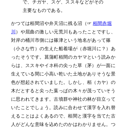
で、チガヤ、スゲ、ススキなどがその
主要なものである。
かつては栢間沼や弁天沼に残る沼（☞
栢間赤堀
川
）や屈曲の激しい元荒川もあったことですし、
対岸の桶川市側には篠津という地名があって篠
（小さな竹）の生えた船着場が（赤堀川に？）あ
ったそうです。菖蒲町栢間のカヤマという読みか
らは、ススキやイネ科の尖った草（茅）が一面に
生えている間に小高い乾いた土地がありそうな景
色が想起されていました。しかし、栢（カヤ）の
木だとすると尖った葉っぱの木々が茂っていそう
に思われてきます。古墳群や神社の林が目立って
いたことでしょう。読みに合わせて漢字を入れ替
えることはよくあるので、栢間と漢字を当てた古
人がどんな意味を込めたのかはわかりません。つ