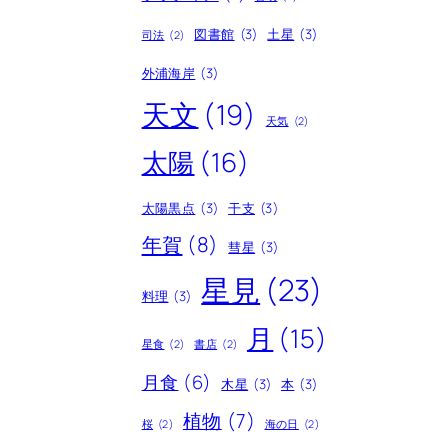
図書館
(3)
土星
(3)
司法
(2)
外浦海岸
(3)
天文
(19)
天気
(2)
太陽
(16)
太陽黒点
(3)
干支
(3)
年賀
(8)
彗星
(3)
星見
(23)
料理
(3)
月
(15)
星食
(2)
書店
(2)
月食
(6)
木星
(3)
本
(3)
植物
(7)
桜
(2)
海の日
(2)