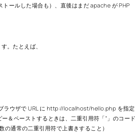
トールした場合も）、直後はまだ apache が PHP
ます。たとえば、
ザで URL に http://localhost/hello.php を指定
コピー＆ペーストするときは、二重引用符「”」のコード
数の通常の二重引用符で上書きすること）