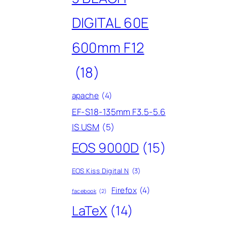
DIGITAL 60E
600mm F12
(18)
apache
(4)
EF-S18-135mm F3.5-5.6
IS USM
(5)
EOS 9000D
(15)
EOS Kiss Digital N
(3)
Firefox
(4)
facebook
(2)
LaTeX
(14)