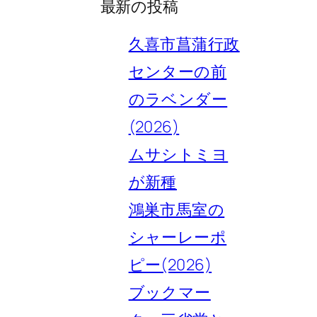
最新の投稿
久喜市菖蒲行政
センターの前
のラベンダー
(2026)
ムサシトミヨ
が新種
鴻巣市馬室の
シャーレーポ
ピー(2026)
ブックマー