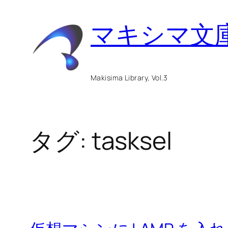
内
マキシマ文
容
を
ス
Makisima Library, Vol.3
キ
ッ
タグ:
tasksel
プ