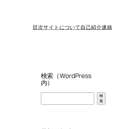
目次
サイトについて
自己紹介
連絡
検索（WordPress
内）
検
検
索
索