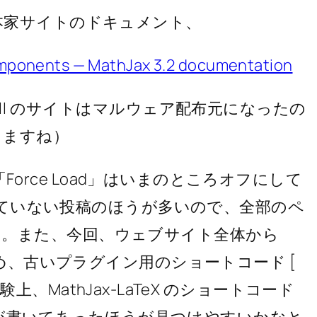
は本家サイトのドキュメント、
omponents — MathJax 3.2 documentation
fill のサイトはマルウェア配布元になったの
りますね）
の 「Force Load」はいまのところオフにして
ていない投稿のほうが多いので、全部のペ
た。また、今回、ウェブサイト全体から
、古いプラグイン用のショートコード [
その経験上、MathJax-LaTeX のショートコード
 [\ latex ] が書いてあったほうが見つけやすいかなと