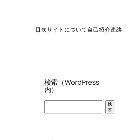
目次
サイトについて
自己紹介
連絡
検索（WordPress
内）
検
検
索
索