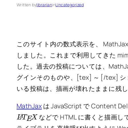
Written by
librarian
in
Uncategorized
このサイト内の数式表示を、 MathJax 
しました。これまで利用してきた mim
した。過去の投稿については、Math
グインそのものや、[tex] ～ [/t
いる投稿は、描画が壊れたままに残
MathJax
は JavaScript で Content 
L
X
A
T
E
などで HTML に書くと描画して