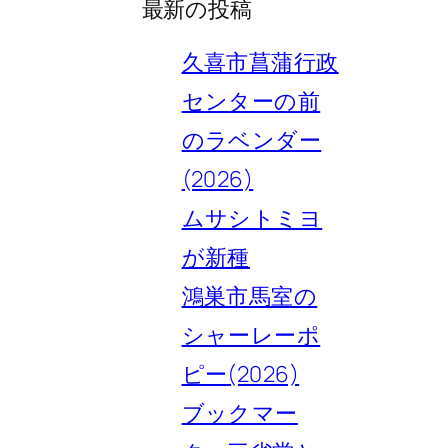
最新の投稿
久喜市菖蒲行政
センターの前
のラベンダー
(2026)
ムサシトミヨ
が新種
鴻巣市馬室の
シャーレーポ
ピー(2026)
ブックマー