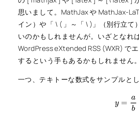
思いまして。MathJax や MathJax-L
イン）や「 \ ( 」～「 \ )」（別行
いのかもしれませんが。いざとなれば、
WordPress eXtended RSS 
するという手もあるかもしれません
一つ、テキトーな数式をサンプルと
y
=
a
b