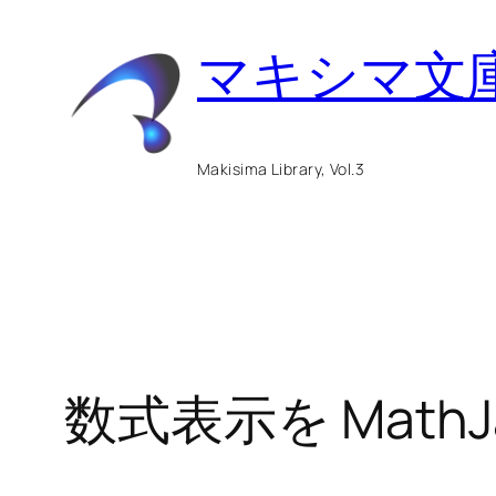
内
マキシマ文
容
を
ス
Makisima Library, Vol.3
キ
ッ
プ
数式表示を MathJ