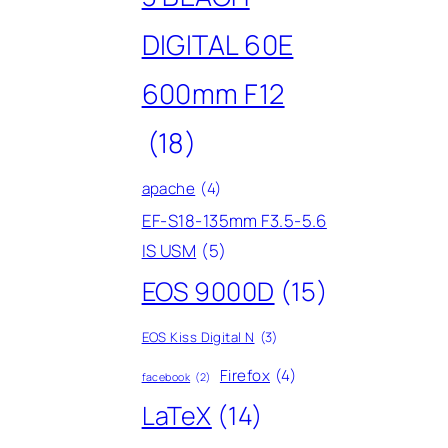
DIGITAL 60E
600mm F12
(18)
apache
(4)
EF-S18-135mm F3.5-5.6
IS USM
(5)
EOS 9000D
(15)
EOS Kiss Digital N
(3)
Firefox
(4)
facebook
(2)
LaTeX
(14)