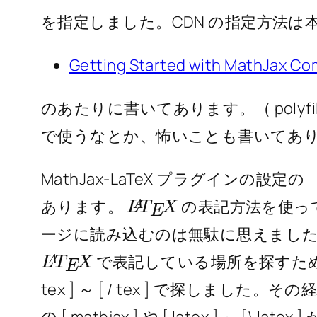
を指定しました。CDN の指定方法
Getting Started with MathJax C
のあたりに書いてあります。（ poly
で使うなとか、怖いことも書いてあ
MathJax-LaTeX プラグインの設定
L
X
A
T
E
あります。
の表記方法を使っ
ージに読み込むのは無駄に思えまし
L
X
A
T
E
で表記している場所を探すため
tex ] ～ [ / tex ] で探しました。
の [ mathjax ] や [ latex ] ～