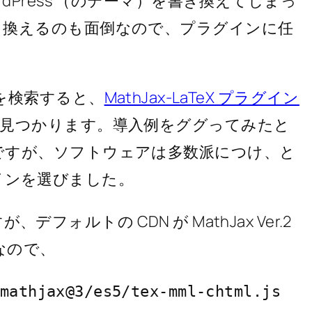
dPress （のテーマ）を書き換えてしまっ
き換えるのも面倒なので、プラグインに任
グインを検索すると、
MathJax-LaTeX プラグイン
が見つかります。導入例をググってみたと
ですが、ソフトウェアは多数派につけ、と
ラグインを選びました。
、デフォルトの CDN が MathJax Ver.2
系なので、
mathjax@3/es5/tex-mml-chtml.js