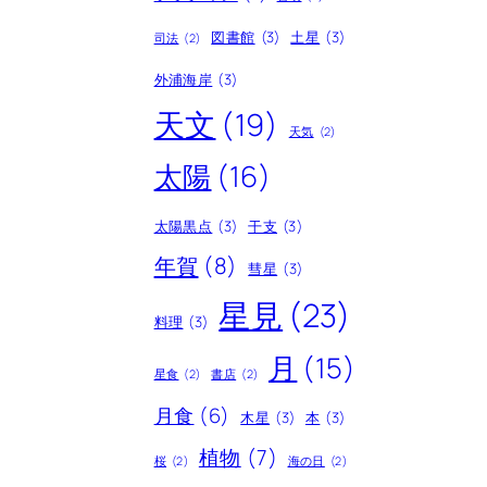
図書館
(3)
土星
(3)
司法
(2)
外浦海岸
(3)
天文
(19)
天気
(2)
太陽
(16)
太陽黒点
(3)
干支
(3)
年賀
(8)
彗星
(3)
星見
(23)
料理
(3)
月
(15)
星食
(2)
書店
(2)
月食
(6)
木星
(3)
本
(3)
植物
(7)
桜
(2)
海の日
(2)