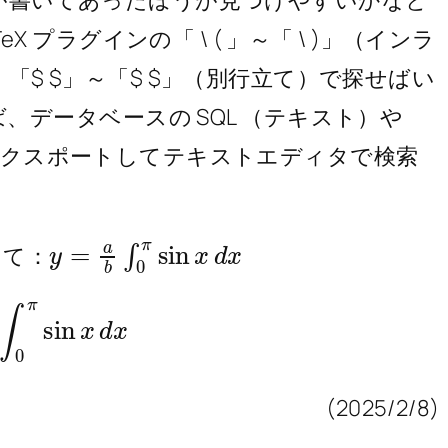
aTeX プラグインの「 \ ( 」～「 \ )」（インラ
立て）「$ $」～「$ $」（別行立て）で探せばい
データベースの SQL （テキスト）や
(WXR) でエクスポートしてテキストエディタで検索
。
y
x
=
a
b
∫
0
π
sin
x
d
して：
∫
0
π
sin
x
d
x
(2025/2/8)