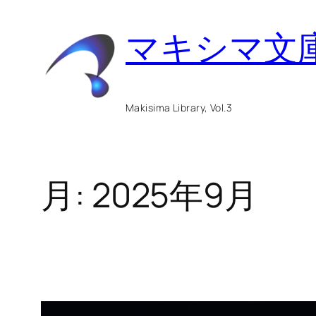
内
マキシマ文
容
を
ス
Makisima Library, Vol.3
キ
ッ
月:
2025年9月
プ