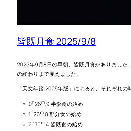
皆既月食 2025/9/8
2025年9月8日の早朝、皆既月食がありまし
の終わりまで見えました。
「天文年鑑 2025年版」によると、それぞれの
h
m
0
26
.9 半影食の始め
h
m
1
26
.8 部分食の始め
h
m
2
30
.4 皆既食の始め