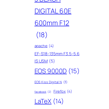
DIGITAL 60E
600mm F12
(18)
apache
(4)
EF-S18-135mm F3.5-5.6
IS USM
(5)
EOS 9000D
(15)
EOS Kiss Digital N
(3)
Firefox
(4)
facebook
(2)
LaTeX
(14)