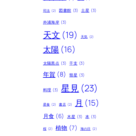
図書館
(3)
土星
(3)
司法
(2)
外浦海岸
(3)
天文
(19)
天気
(2)
太陽
(16)
太陽黒点
(3)
干支
(3)
年賀
(8)
彗星
(3)
星見
(23)
料理
(3)
月
(15)
星食
(2)
書店
(2)
月食
(6)
木星
(3)
本
(3)
植物
(7)
桜
(2)
海の日
(2)