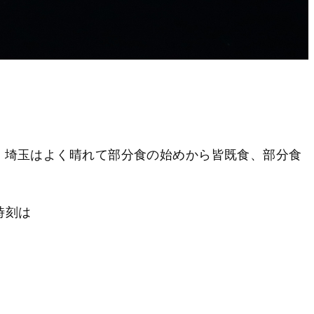
た。埼玉はよく晴れて部分食の始めから皆既食、部分食
時刻は