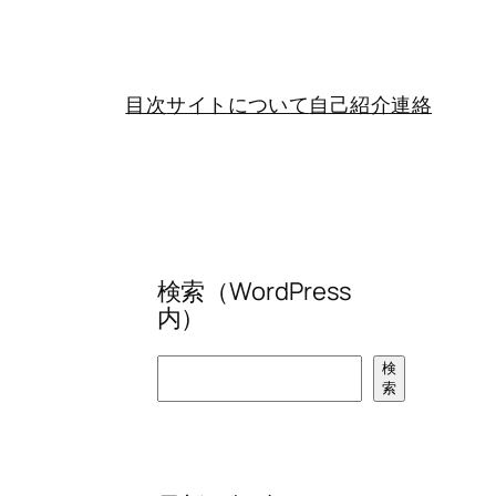
目次
サイトについて
自己紹介
連絡
検索（WordPress
内）
検
検
索
索