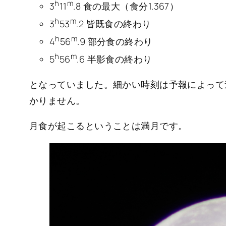
h
m
3
11
.8 食の最大（食分1.367）
h
m
3
53
.2 皆既食の終わり
h
m
4
56
.9 部分食の終わり
h
m
5
56
.6 半影食の終わり
となっていました。細かい時刻は予報によって
かりません。
月食が起こるということは満月です。