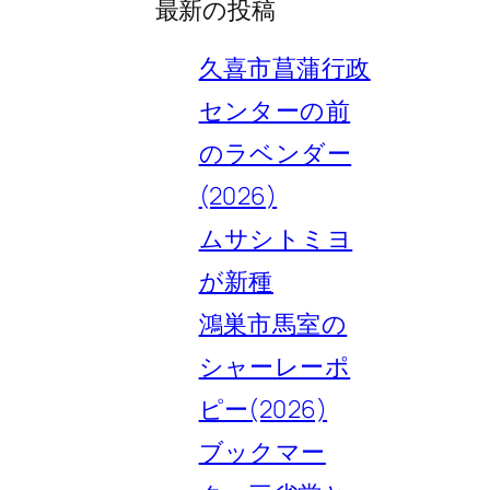
最新の投稿
久喜市菖蒲行政
センターの前
のラベンダー
(2026)
ムサシトミヨ
が新種
鴻巣市馬室の
シャーレーポ
ピー(2026)
ブックマー