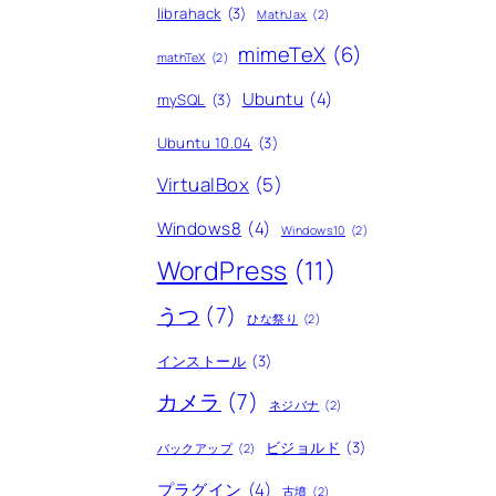
librahack
(3)
MathJax
(2)
mimeTeX
(6)
mathTeX
(2)
Ubuntu
(4)
mySQL
(3)
Ubuntu 10.04
(3)
VirtualBox
(5)
Windows8
(4)
Windows10
(2)
WordPress
(11)
うつ
(7)
ひな祭り
(2)
インストール
(3)
カメラ
(7)
ネジバナ
(2)
ビジョルド
(3)
バックアップ
(2)
プラグイン
(4)
古墳
(2)