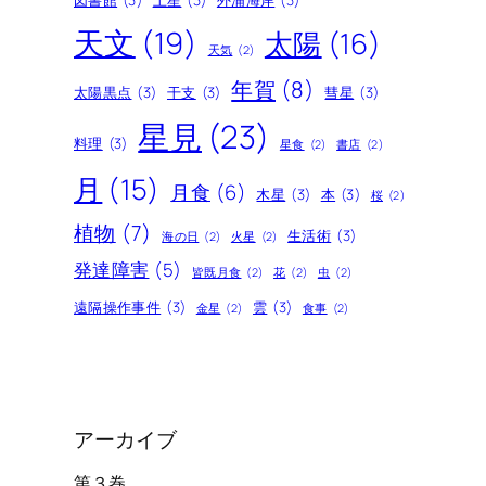
天文
(19)
太陽
(16)
天気
(2)
年賀
(8)
太陽黒点
(3)
干支
(3)
彗星
(3)
星見
(23)
料理
(3)
星食
(2)
書店
(2)
月
(15)
月食
(6)
木星
(3)
本
(3)
桜
(2)
植物
(7)
生活術
(3)
海の日
(2)
火星
(2)
発達障害
(5)
皆既月食
(2)
花
(2)
虫
(2)
遠隔操作事件
(3)
雲
(3)
金星
(2)
食事
(2)
アーカイブ
第３巻