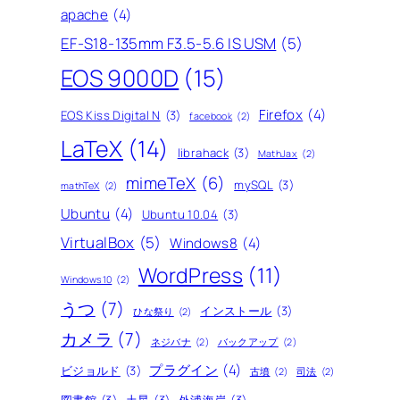
apache
(4)
EF-S18-135mm F3.5-5.6 IS USM
(5)
EOS 9000D
(15)
Firefox
(4)
EOS Kiss Digital N
(3)
facebook
(2)
LaTeX
(14)
librahack
(3)
MathJax
(2)
mimeTeX
(6)
mySQL
(3)
mathTeX
(2)
Ubuntu
(4)
Ubuntu 10.04
(3)
VirtualBox
(5)
Windows8
(4)
WordPress
(11)
Windows10
(2)
うつ
(7)
インストール
(3)
ひな祭り
(2)
カメラ
(7)
ネジバナ
(2)
バックアップ
(2)
プラグイン
(4)
ビジョルド
(3)
古墳
(2)
司法
(2)
図書館
(3)
土星
(3)
外浦海岸
(3)