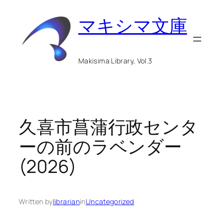
内
マキシマ文庫
容
を
ス
Makisima Library, Vol.3
キ
ッ
プ
久喜市菖蒲行政センタ
ーの前のラベンダー
(2026)
Written by
librarian
in
Uncategorized