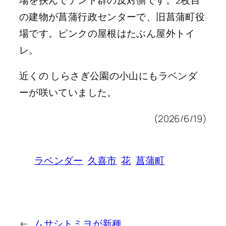
の建物が菖蒲行政センターで、旧菖蒲町役
場です。ピンクの屋根はたぶん屋外トイ
レ。
近くの しらさぎ公園の小山にもラベンダ
ーが咲いていました。
(2026/6/19)
ラベンダー
久喜市
花
菖蒲町
←
ムサシトミヨが新種