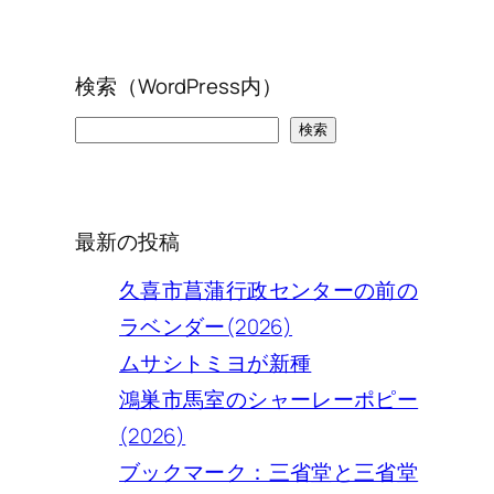
検索（WordPress内）
検
検索
索
最新の投稿
久喜市菖蒲行政センターの前の
ラベンダー(2026)
ムサシトミヨが新種
鴻巣市馬室のシャーレーポピー
(2026)
ブックマーク：三省堂と三省堂