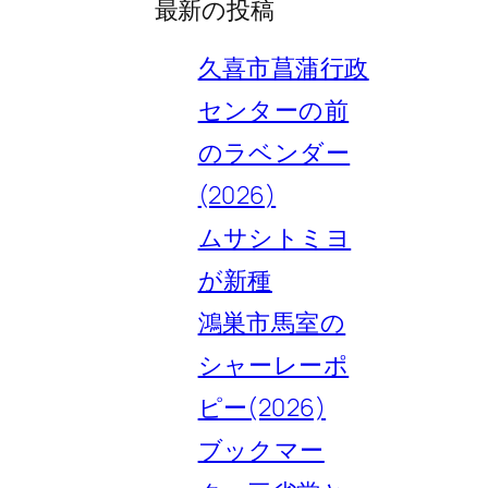
最新の投稿
久喜市菖蒲行政
センターの前
のラベンダー
(2026)
ムサシトミヨ
が新種
鴻巣市馬室の
シャーレーポ
ピー(2026)
ブックマー