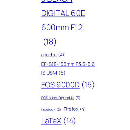
DIGITAL 60E
600mm F12
(18)
apache
(4)
EF-S18-135mm F3.5-5.6
IS USM
(5)
EOS 9000D
(15)
EOS Kiss Digital N
(3)
Firefox
(4)
facebook
(2)
LaTeX
(14)