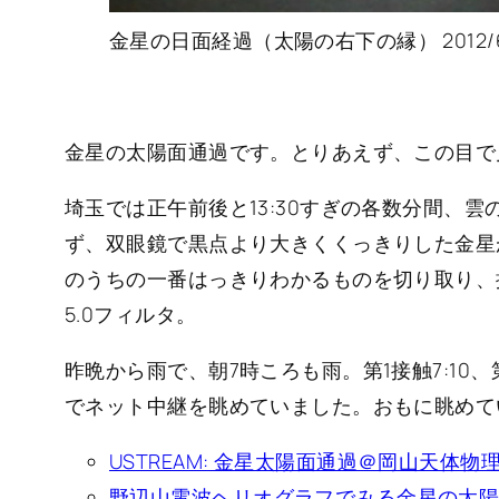
金星の日面経過（太陽の右下の縁） 2012/6/6 1
金星の太陽面通過です。とりあえず、この目で
埼玉では正午前後と13:30すぎの各数分間、
ず、双眼鏡で黒点より大きくくっきりした金星
のうちの一番はっきりわかるものを切り取り、拡大しました。
5.0フィルタ。
昨晩から雨で、朝7時ころも雨。第1接触7:10
でネット中継を眺めていました。おもに眺めて
USTREAM: 金星太陽面通過＠岡山天体物
野辺山電波ヘリオグラフでみる金星の太