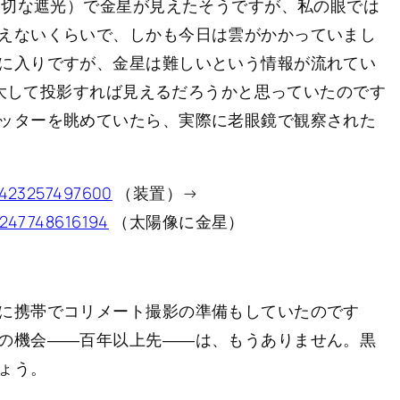
適切な遮光）で金星が見えたそうですが、私の眼では
えないくらいで、しかも今日は雲がかかっていまし
に入りですが、金星は難しいという情報が流れてい
に拡大して投影すれば見えるだろうかと思っていたのです
ッターを眺めていたら、実際に老眼鏡で観察された
75423257497600
（装置）→
76247748616194
（太陽像に金星）
に携帯でコリメート撮影の準備もしていたのです
の機会――百年以上先――は、もうありません。黒
ょう。