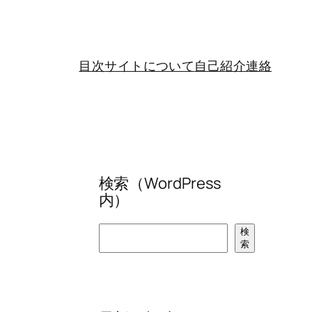
目次
サイトについて
自己紹介
連絡
検索（WordPress
内）
検
検
索
索