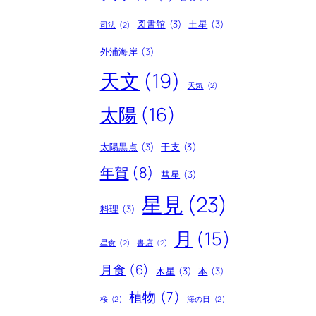
図書館
(3)
土星
(3)
司法
(2)
外浦海岸
(3)
天文
(19)
天気
(2)
太陽
(16)
太陽黒点
(3)
干支
(3)
年賀
(8)
彗星
(3)
星見
(23)
料理
(3)
月
(15)
星食
(2)
書店
(2)
月食
(6)
木星
(3)
本
(3)
植物
(7)
桜
(2)
海の日
(2)