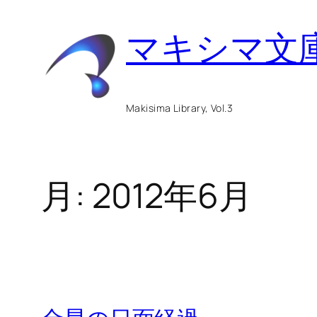
内
マキシマ文
容
を
ス
Makisima Library, Vol.3
キ
ッ
月:
2012年6月
プ