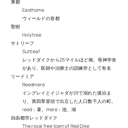
東都
Easthome
ウィールドの首都
聖樹
Holytree
サトリーフ
Suttleaf
レッドダイクから25マイルほど南。母神学舎
があり、医師や治療士の訓練所として有名
リードミア
Reedmere
イングレイとイジャダが川で溺れた後泊ま
り、第四章冒頭で出立した人口数千人の町。
reed：葦。mere：池、湖
自由都市レッドダイク
The royal free town of Red Dike