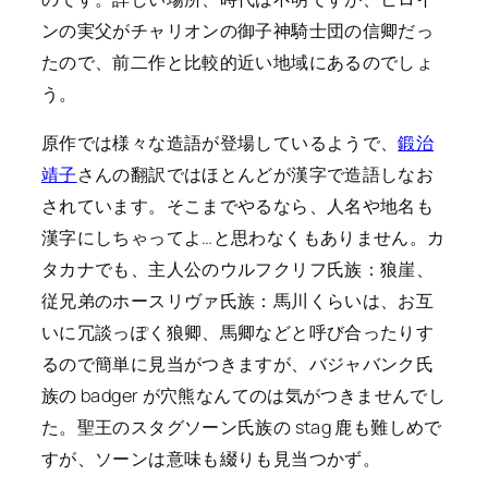
ンの実父がチャリオンの御子神騎士団の信卿だっ
たので、前二作と比較的近い地域にあるのでしょ
う。
原作では様々な造語が登場しているようで、
鍛治
靖子
さんの翻訳ではほとんどが漢字で造語しなお
されています。そこまでやるなら、人名や地名も
漢字にしちゃってよ…と思わなくもありません。カ
タカナでも、主人公のウルフクリフ氏族：狼崖、
従兄弟のホースリヴァ氏族：馬川くらいは、お互
いに冗談っぽく狼卿、馬卿などと呼び合ったりす
るので簡単に見当がつきますが、バジャバンク氏
族の badger が穴熊なんてのは気がつきませんでし
た。聖王のスタグソーン氏族の stag 鹿も難しめで
すが、ソーンは意味も綴りも見当つかず。