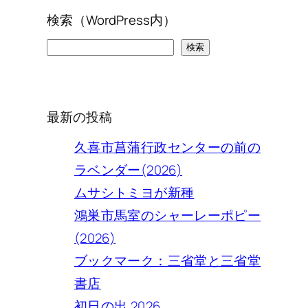
検索（WordPress内）
検
検索
索
最新の投稿
久喜市菖蒲行政センターの前の
ラベンダー(2026)
ムサシトミヨが新種
鴻巣市馬室のシャーレーポピー
(2026)
ブックマーク：三省堂と三省堂
書店
初日の出 2026