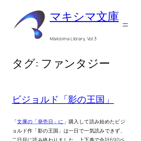
内
マキシマ文庫
容
を
ス
Makisima Library, Vol.3
キ
ッ
タグ:
ファンタジー
プ
ビジョルド「影の王国」
「
文庫の「発売日」に
」購入して読み始めたビジ
ョルド作「影の王国」は一日で一気読みできず、
二日目に読み終わりました。上下巻で合計690ペ