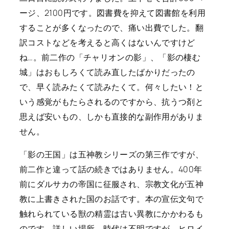
ージ、2100円です。図書費を抑えて図書館を利用
することが多くなったので、痛い出費でした。翻
訳コストなどを考えると高くはないんですけど
ね…。前二作の「チャリオンの影」、「影の棲む
城」はおもしろくて読み直したばかりだったの
で、早く読みたくて読みたくて。何々したい！と
いう感覚がもたらされるのですから、抗うつ剤と
思えば安いもの、しかも直接的な副作用がありま
せん。
「影の王国」は五神教シリーズの第三作ですが、
前二作と違って話の続きではありません。400年
前にダルサカの帝国に征服され、宗教文化が五神
教に上書きされた国のお話です。本の宣伝文句で
触れられている獣の精霊は古い異教にかかわるも
のです。詳しい場所、時代は不明ですが、ヒロイ