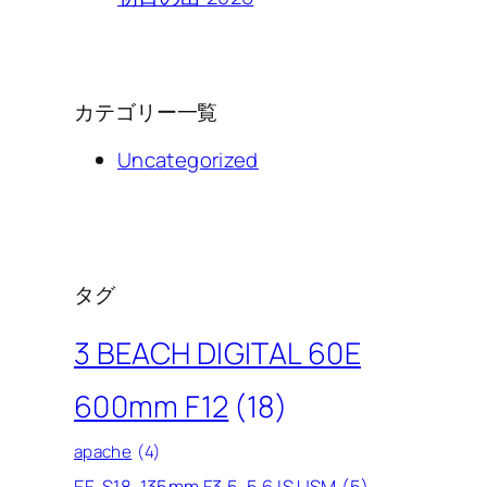
カテゴリー一覧
Uncategorized
タグ
3 BEACH DIGITAL 60E
600mm F12
(18)
apache
(4)
EF-S18-135mm F3.5-5.6 IS USM
(5)