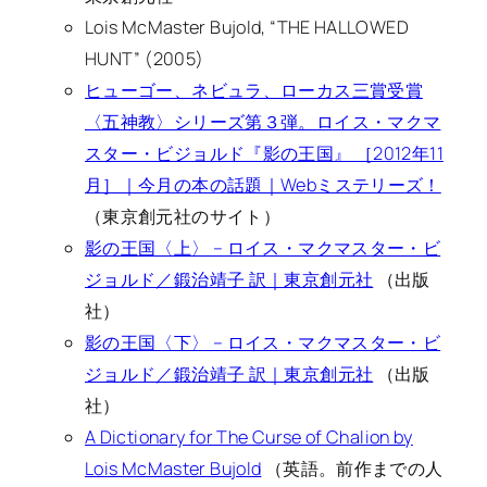
Lois McMaster Bujold, “THE HALLOWED
HUNT” (2005)
ヒューゴー、ネビュラ、ローカス三賞受賞
〈五神教〉シリーズ第３弾。ロイス・マクマ
スター・ビジョルド『影の王国』 ［2012年11
月］｜今月の本の話題｜Webミステリーズ！
（東京創元社のサイト）
影の王国〈上〉 – ロイス・マクマスター・ビ
ジョルド／鍛治靖子 訳｜東京創元社
（出版
社）
影の王国〈下〉 – ロイス・マクマスター・ビ
ジョルド／鍛治靖子 訳｜東京創元社
（出版
社）
A Dictionary for The Curse of Chalion by
Lois McMaster Bujold
（英語。前作までの人