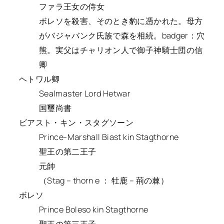
ファラ王女の侍女
ボレソを殺害、そのとき豹に憑かれた。母方
がバジャバンク氏族で森を相続。badger：穴
熊。実父はチャリオン人で御子神騎士団の信
卿
ヘトワル卿
Sealmaster Lord Hetwar
国璽尚書
ビアスト・キン・スタグソーン
Prince-Marshall Biast kin Stagthorne
聖王の第二王子
元帥
（Stag – thorn e ： 牡鹿 – 荊の棘）
ボレソ
Prince Boleso kin Stagthorne
聖王の第三王子