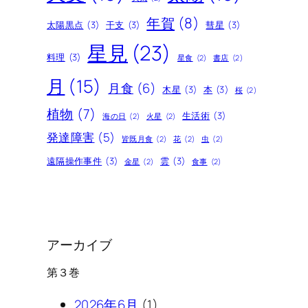
年賀
(8)
太陽黒点
(3)
干支
(3)
彗星
(3)
星見
(23)
料理
(3)
星食
(2)
書店
(2)
月
(15)
月食
(6)
木星
(3)
本
(3)
桜
(2)
植物
(7)
生活術
(3)
海の日
(2)
火星
(2)
発達障害
(5)
皆既月食
(2)
花
(2)
虫
(2)
遠隔操作事件
(3)
雲
(3)
金星
(2)
食事
(2)
アーカイブ
第３巻
2026年6月
(1)