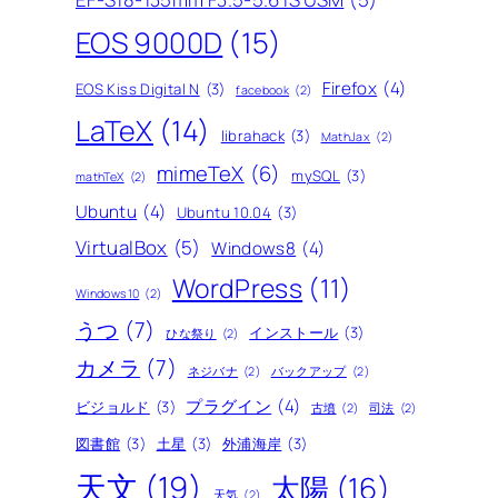
EOS 9000D
(15)
Firefox
(4)
EOS Kiss Digital N
(3)
facebook
(2)
LaTeX
(14)
librahack
(3)
MathJax
(2)
mimeTeX
(6)
mySQL
(3)
mathTeX
(2)
Ubuntu
(4)
Ubuntu 10.04
(3)
VirtualBox
(5)
Windows8
(4)
WordPress
(11)
Windows10
(2)
うつ
(7)
インストール
(3)
ひな祭り
(2)
カメラ
(7)
ネジバナ
(2)
バックアップ
(2)
プラグイン
(4)
ビジョルド
(3)
古墳
(2)
司法
(2)
図書館
(3)
土星
(3)
外浦海岸
(3)
天文
(19)
太陽
(16)
天気
(2)