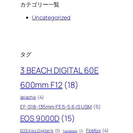
カテゴリー一覧
Uncategorized
タグ
3 BEACH DIGITAL 60E
600mm F12
(18)
apache
(4)
EF-S18-135mm F3.5-5.6 IS USM
(5)
EOS 9000D
(15)
Firefox
(4)
EOS Kiss Digital N
(3)
facebook
(2)