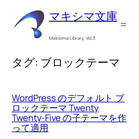
内
マキシマ文庫
容
を
ス
Makisima Library, Vol.3
キ
ッ
タグ:
ブロックテーマ
プ
WordPress のデフォルト ブ
ロックテーマ Twenty
Twenty-Five の子テーマを作
って適用