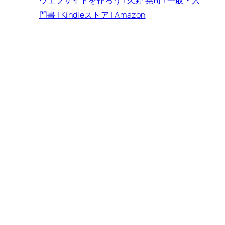
ウェブサイトを作ろう | 久野 晃司 | 一般・入
門書 | Kindleストア | Amazon