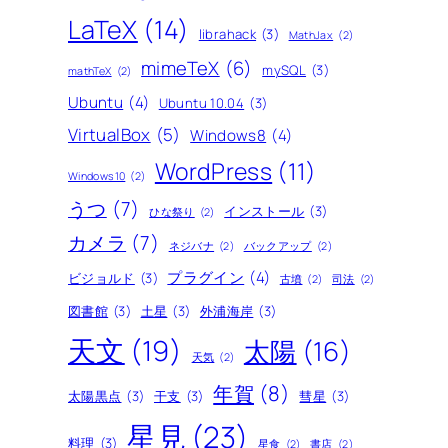
LaTeX
(14)
librahack
(3)
MathJax
(2)
mimeTeX
(6)
mySQL
(3)
mathTeX
(2)
Ubuntu
(4)
Ubuntu 10.04
(3)
VirtualBox
(5)
Windows8
(4)
WordPress
(11)
Windows10
(2)
うつ
(7)
インストール
(3)
ひな祭り
(2)
カメラ
(7)
ネジバナ
(2)
バックアップ
(2)
プラグイン
(4)
ビジョルド
(3)
古墳
(2)
司法
(2)
図書館
(3)
土星
(3)
外浦海岸
(3)
天文
(19)
太陽
(16)
天気
(2)
年賀
(8)
太陽黒点
(3)
干支
(3)
彗星
(3)
星見
(23)
料理
(3)
星食
(2)
書店
(2)