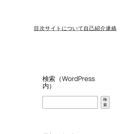
目次
サイトについて
自己紹介
連絡
検索（WordPress
内）
検
検
索
索