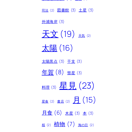
図書館
(3)
土星
(3)
司法
(2)
外浦海岸
(3)
天文
(19)
天気
(2)
太陽
(16)
太陽黒点
(3)
干支
(3)
年賀
(8)
彗星
(3)
星見
(23)
料理
(3)
月
(15)
星食
(2)
書店
(2)
月食
(6)
木星
(3)
本
(3)
植物
(7)
桜
(2)
海の日
(2)