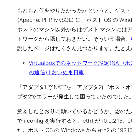
もともと何をやりたかったかというと、ゲスト OS 
(Apache, PHP, MySQL) に、ホスト OS
ホストのマシン以外からはゲスト マシンには
トワークから隠しておきたい。そういう場合、
説したページはたくさん見つかります。たとえ
VirtualBoxでのネットワーク設定(N
の通信) | おいぬま日報
「アダプタ1で”NAT”を、アダプタ2に”ホス
プタ2でエラーが発生して困っていたのでした
意図したとおりに動いているかどうか、念のため確認
で ifconfig を実行すると、eth1 が 10.0.2.15、et
た。ホスト OS の Windows から eth2 の 19