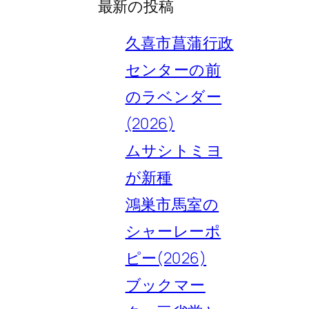
最新の投稿
久喜市菖蒲行政
センターの前
のラベンダー
(2026)
ムサシトミヨ
が新種
鴻巣市馬室の
シャーレーポ
ピー(2026)
ブックマー