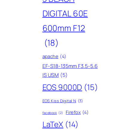
DIGITAL 60E
600mm F12
(18)
apache
(4)
EF-S18-135mm F3.5-5.6
IS USM
(5)
EOS 9000D
(15)
EOS Kiss Digital N
(3)
Firefox
(4)
facebook
(2)
LaTeX
(14)