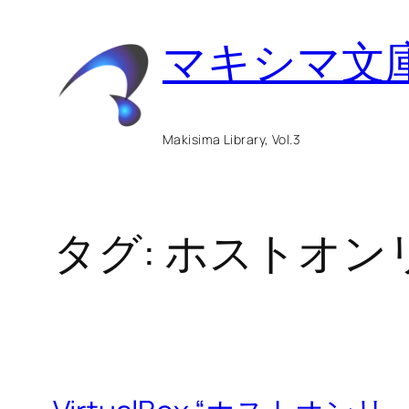
内
マキシマ文
容
を
ス
Makisima Library, Vol.3
キ
ッ
タグ:
ホストオン
プ