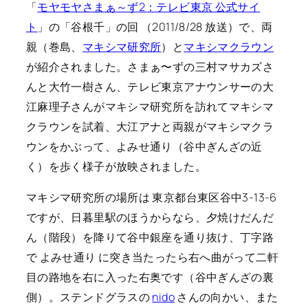
「
モヤモヤさまぁ～ず2：テレビ東京 公式サイ
ト
」の「谷根千」の回 （2011/8/28 放送）で、両
親（巻島、
マキシマ研究所
）と
マキシマクラウン
が紹介されました。さまぁ〜ずの三村マサカズさ
んと大竹一樹さん、テレビ東京アナウンサーの大
江麻理子さんがマキシマ研究所を訪れてマキシマ
クラウンを試着、大江アナと両親がマキシマクラ
ウンをかぶって、よみせ通り（谷中ぎんざの近
く）を歩く様子が放映されました。
マキシマ研究所の場所は 東京都台東区谷中3-13-6
ですが、日暮里駅のほうからなら、夕焼けだんだ
ん（階段）を降りて谷中銀座を通り抜け、丁字路
で よみせ通り に突き当たったら右へ曲がって二軒
目の路地を右に入った右奥です（谷中ぎんざの裏
側）。ステンドグラスの
nido
さんの向かい、また