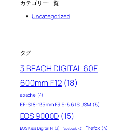
カテゴリー一覧
Uncategorized
タグ
3 BEACH DIGITAL 60E
600mm F12
(18)
apache
(4)
EF-S18-135mm F3.5-5.6 IS USM
(5)
EOS 9000D
(15)
Firefox
(4)
EOS Kiss Digital N
(3)
facebook
(2)