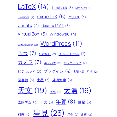
LaTeX
(14)
librahack
(3)
MathJax
(2)
mimeTeX
(6)
mySQL
(3)
mathTeX
(2)
Ubuntu
(4)
Ubuntu 10.04
(3)
VirtualBox
(5)
Windows8
(4)
WordPress
(11)
Windows10
(2)
うつ
(7)
インストール
(3)
ひな祭り
(2)
カメラ
(7)
ネジバナ
(2)
バックアップ
(2)
プラグイン
(4)
ビジョルド
(3)
古墳
(2)
司法
(2)
図書館
(3)
土星
(3)
外浦海岸
(3)
天文
(19)
太陽
(16)
天気
(2)
年賀
(8)
太陽黒点
(3)
干支
(3)
彗星
(3)
星見
(23)
料理
(3)
星食
(2)
書店
(2)