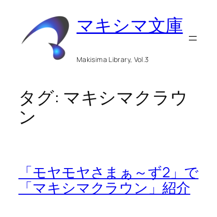
内
マキシマ文庫
容
を
ス
Makisima Library, Vol.3
キ
ッ
タグ:
マキシマクラウ
プ
ン
「モヤモヤさまぁ～ず2」で
「マキシマクラウン」紹介