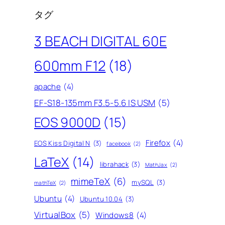
タグ
3 BEACH DIGITAL 60E
600mm F12
(18)
apache
(4)
EF-S18-135mm F3.5-5.6 IS USM
(5)
EOS 9000D
(15)
Firefox
(4)
EOS Kiss Digital N
(3)
facebook
(2)
LaTeX
(14)
librahack
(3)
MathJax
(2)
mimeTeX
(6)
mySQL
(3)
mathTeX
(2)
Ubuntu
(4)
Ubuntu 10.04
(3)
VirtualBox
(5)
Windows8
(4)