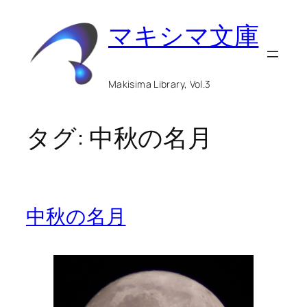
内
マキシマ文庫
容
を
ス
Makisima Library, Vol.3
キ
ッ
タグ:
中秋の名月
プ
中秋の名月