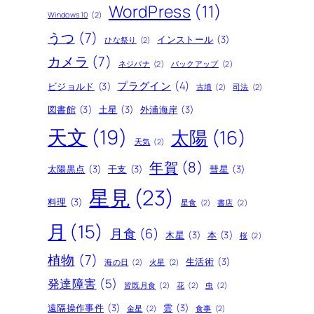
WordPress
(11)
Windows10
(2)
うつ
(7)
インストール
(3)
ひな祭り
(2)
カメラ
(7)
ネジバナ
(2)
バックアップ
(2)
プラグイン
(4)
ビジョルド
(3)
古墳
(2)
司法
(2)
図書館
(3)
土星
(3)
外浦海岸
(3)
天文
(19)
太陽
(16)
天気
(2)
年賀
(8)
太陽黒点
(3)
干支
(3)
彗星
(3)
星見
(23)
料理
(3)
星食
(2)
書店
(2)
月
(15)
月食
(6)
木星
(3)
本
(3)
桜
(2)
植物
(7)
生活術
(3)
海の日
(2)
火星
(2)
発達障害
(5)
皆既月食
(2)
花
(2)
虫
(2)
遠隔操作事件
(3)
雲
(3)
金星
(2)
食事
(2)