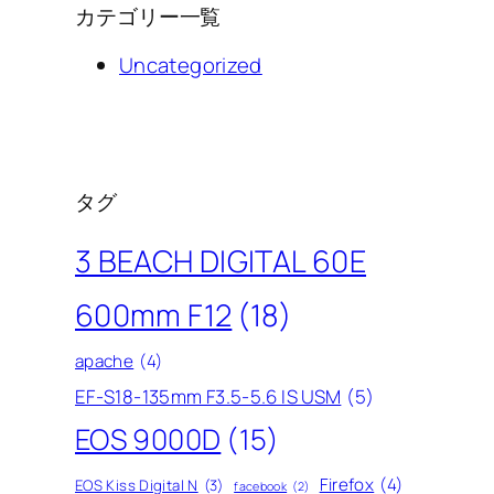
カテゴリー一覧
Uncategorized
タグ
3 BEACH DIGITAL 60E
600mm F12
(18)
apache
(4)
EF-S18-135mm F3.5-5.6 IS USM
(5)
EOS 9000D
(15)
Firefox
(4)
EOS Kiss Digital N
(3)
facebook
(2)