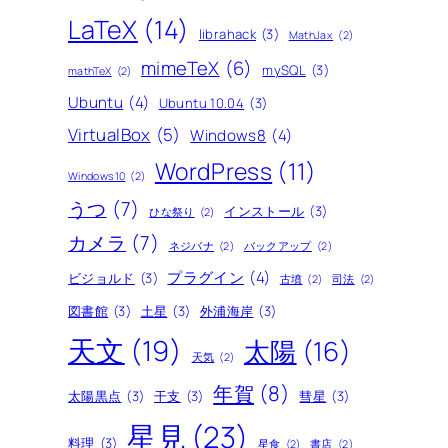
LaTeX
(14)
librahack
(3)
MathJax
(2)
mimeTeX
(6)
mySQL
(3)
mathTeX
(2)
Ubuntu
(4)
Ubuntu 10.04
(3)
VirtualBox
(5)
Windows8
(4)
WordPress
(11)
Windows10
(2)
うつ
(7)
インストール
(3)
ひな祭り
(2)
カメラ
(7)
ネジバナ
(2)
バックアップ
(2)
プラグイン
(4)
ビジョルド
(3)
古墳
(2)
司法
(2)
図書館
(3)
土星
(3)
外浦海岸
(3)
天文
(19)
太陽
(16)
天気
(2)
年賀
(8)
太陽黒点
(3)
干支
(3)
彗星
(3)
星見
(23)
料理
(3)
星食
(2)
書店
(2)