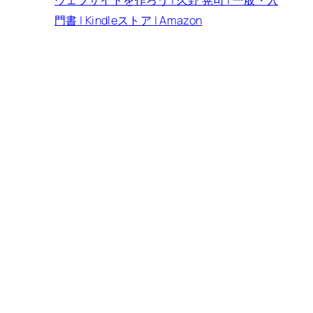
ウェブサイトを作ろう | 久野 晃司 | 一般・入
門書 | Kindleストア | Amazon