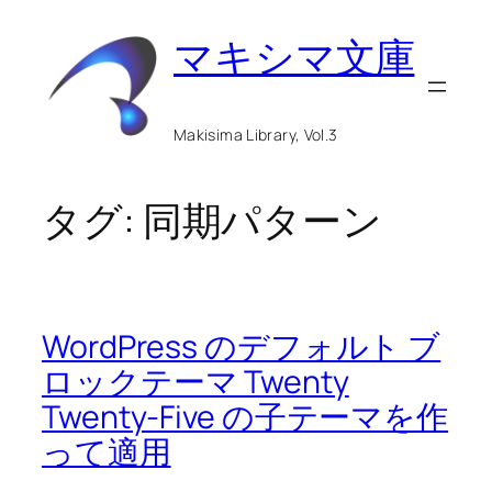
内
マキシマ文庫
容
を
ス
Makisima Library, Vol.3
キ
ッ
タグ:
同期パターン
プ
WordPress のデフォルト ブ
ロックテーマ Twenty
Twenty-Five の子テーマを作
って適用