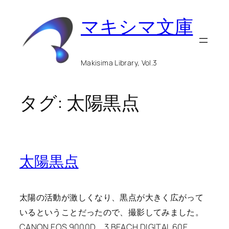
内
マキシマ文庫
容
を
ス
Makisima Library, Vol.3
キ
ッ
タグ:
太陽黒点
プ
太陽黒点
太陽の活動が激しくなり、黒点が大きく広がって
いるということだったので、撮影してみました。
CANON EOS 9000D、3 BEACH DIGITAL 60E