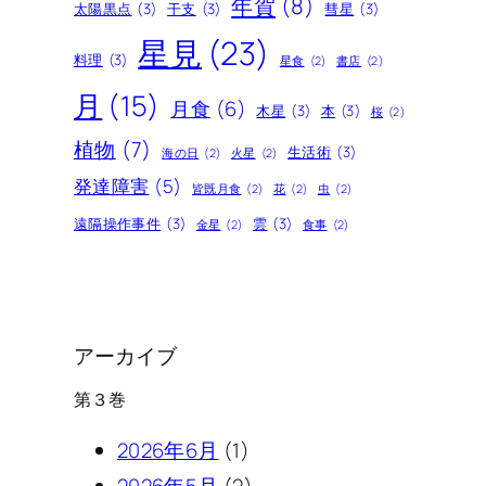
年賀
(8)
太陽黒点
(3)
干支
(3)
彗星
(3)
星見
(23)
料理
(3)
星食
(2)
書店
(2)
月
(15)
月食
(6)
木星
(3)
本
(3)
桜
(2)
植物
(7)
生活術
(3)
海の日
(2)
火星
(2)
発達障害
(5)
皆既月食
(2)
花
(2)
虫
(2)
遠隔操作事件
(3)
雲
(3)
金星
(2)
食事
(2)
アーカイブ
第３巻
2026年6月
(1)
2026年5月
(2)