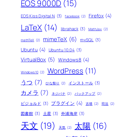
EOS 9000D
(15)
Firefox
(4)
EOS Kiss Digital N
(3)
facebook
(2)
LaTeX
(14)
librahack
(3)
MathJax
(2)
mimeTeX
(6)
mySQL
(3)
mathTeX
(2)
Ubuntu
(4)
Ubuntu 10.04
(3)
VirtualBox
(5)
Windows8
(4)
WordPress
(11)
Windows10
(2)
うつ
(7)
インストール
(3)
ひな祭り
(2)
カメラ
(7)
ネジバナ
(2)
バックアップ
(2)
プラグイン
(4)
ビジョルド
(3)
古墳
(2)
司法
(2)
図書館
(3)
土星
(3)
外浦海岸
(3)
天文
(19)
太陽
(16)
天気
(2)