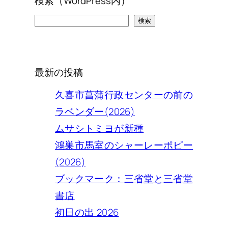
検索（WordPress内）
検
検索
索
最新の投稿
久喜市菖蒲行政センターの前の
ラベンダー(2026)
ムサシトミヨが新種
鴻巣市馬室のシャーレーポピー
(2026)
ブックマーク：三省堂と三省堂
書店
初日の出 2026