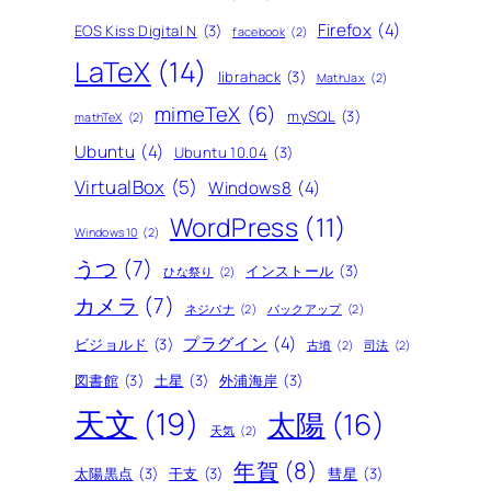
Firefox
(4)
EOS Kiss Digital N
(3)
facebook
(2)
LaTeX
(14)
librahack
(3)
MathJax
(2)
mimeTeX
(6)
mySQL
(3)
mathTeX
(2)
Ubuntu
(4)
Ubuntu 10.04
(3)
VirtualBox
(5)
Windows8
(4)
WordPress
(11)
Windows10
(2)
うつ
(7)
インストール
(3)
ひな祭り
(2)
カメラ
(7)
ネジバナ
(2)
バックアップ
(2)
プラグイン
(4)
ビジョルド
(3)
古墳
(2)
司法
(2)
図書館
(3)
土星
(3)
外浦海岸
(3)
天文
(19)
太陽
(16)
天気
(2)
年賀
(8)
太陽黒点
(3)
干支
(3)
彗星
(3)