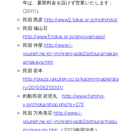
年は、夏期料金を設けず営業いたします」
(2011)）
民宿 西彦
http://www2.tokai.or.jp/nishihiko/
民宿 城山荘
http://www3.tokai.or.jp/shiroyamaso/
民宿 仲屋
http://www.i-
younet.ne.jp/~minren/yado2sotoura/nakay
a/nakaya.htm
民宿 岩本
http://plaza.rakuten.co.jp/kaomintrable/dia
ry/201006210001/
釣船民宿 岩澄丸
http://www.fishing-
v.jp/choka/shop.php?s=273
民宿 万寿美荘
http://www.i-
younet.ne.jp/~minren/yado2sotoura/masu
mi/masumi.htm
（2009年宿泊先）