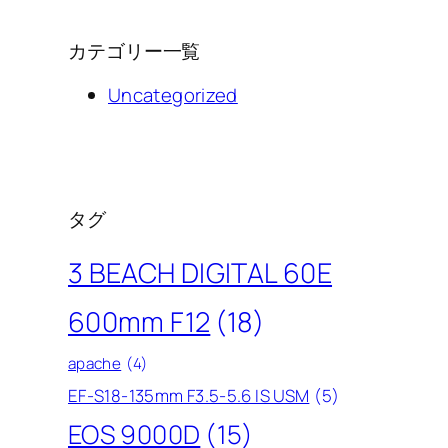
カテゴリー一覧
Uncategorized
タグ
3 BEACH DIGITAL 60E
600mm F12
(18)
apache
(4)
EF-S18-135mm F3.5-5.6 IS USM
(5)
EOS 9000D
(15)