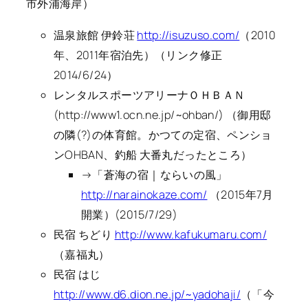
市外浦海岸）
温泉旅館 伊鈴荘
http://isuzuso.com/
（2010
年、2011年宿泊先）（リンク修正
2014/6/24）
レンタルスポーツアリーナＯＨＢＡＮ
(http://www1.ocn.ne.jp/~ohban/) （御用邸
の隣(?)の体育館。かつての定宿、ペンショ
ンOHBAN、釣船 大番丸だったところ）
→「蒼海の宿｜ならいの風」
http://narainokaze.com/
（2015年7月
開業）(2015/7/29)
民宿 ちどり
http://www.kafukumaru.com/
（嘉福丸）
民宿 はじ
http://www.d6.dion.ne.jp/~yadohaji/
（「今