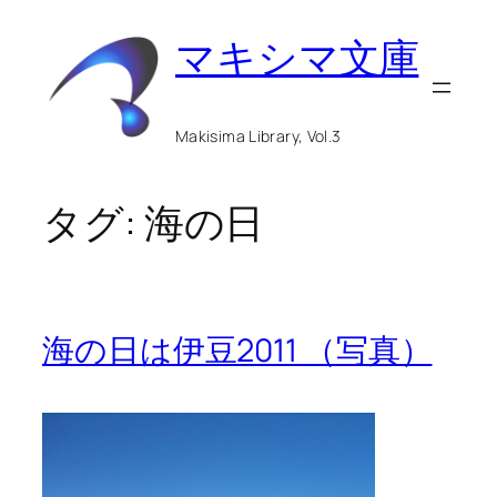
内
マキシマ文庫
容
を
ス
Makisima Library, Vol.3
キ
ッ
タグ:
海の日
プ
海の日は伊豆2011 （写真）