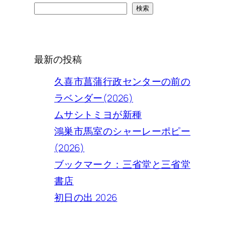
検
検索
索
最新の投稿
久喜市菖蒲行政センターの前の
ラベンダー(2026)
ムサシトミヨが新種
鴻巣市馬室のシャーレーポピー
(2026)
ブックマーク：三省堂と三省堂
書店
初日の出 2026