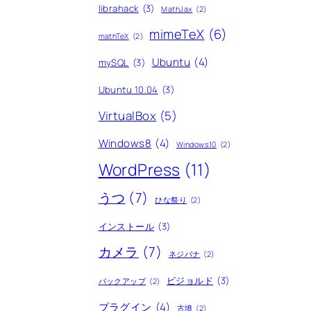
librahack
(3)
MathJax
(2)
mimeTeX
(6)
mathTeX
(2)
Ubuntu
(4)
mySQL
(3)
Ubuntu 10.04
(3)
VirtualBox
(5)
Windows8
(4)
Windows10
(2)
WordPress
(11)
うつ
(7)
ひな祭り
(2)
インストール
(3)
カメラ
(7)
ネジバナ
(2)
ビジョルド
(3)
バックアップ
(2)
プラグイン
(4)
古墳
(2)