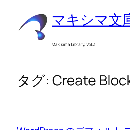
内
マキシマ文
容
を
ス
Makisima Library, Vol.3
キ
ッ
タグ:
Create Blo
プ