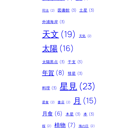
図書館
(3)
土星
(3)
司法
(2)
外浦海岸
(3)
天文
(19)
天気
(2)
太陽
(16)
太陽黒点
(3)
干支
(3)
年賀
(8)
彗星
(3)
星見
(23)
料理
(3)
月
(15)
星食
(2)
書店
(2)
月食
(6)
木星
(3)
本
(3)
植物
(7)
桜
(2)
海の日
(2)