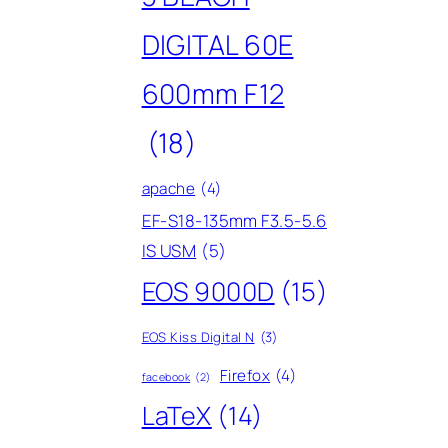
DIGITAL 60E
600mm F12
(18)
apache
(4)
EF-S18-135mm F3.5-5.6
IS USM
(5)
EOS 9000D
(15)
EOS Kiss Digital N
(3)
Firefox
(4)
facebook
(2)
LaTeX
(14)