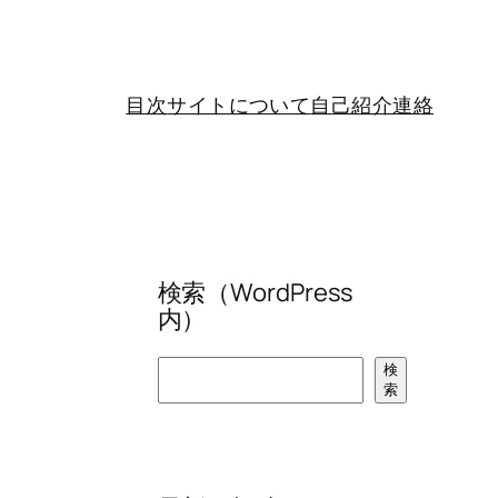
目次
サイトについて
自己紹介
連絡
検索（WordPress
内）
検
検
索
索