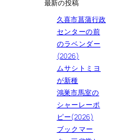
最新の投稿
久喜市菖蒲行政
センターの前
のラベンダー
(2026)
ムサシトミヨ
が新種
鴻巣市馬室の
シャーレーポ
ピー(2026)
ブックマー