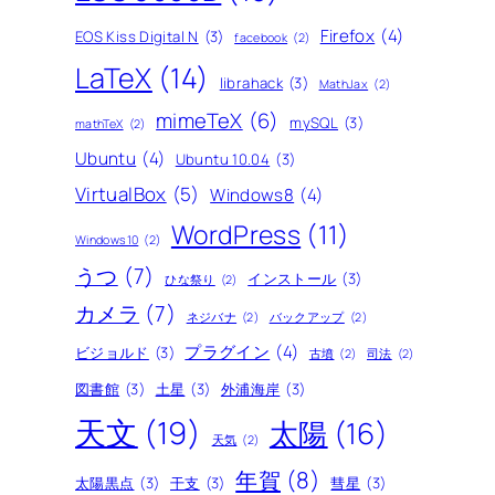
Firefox
(4)
EOS Kiss Digital N
(3)
facebook
(2)
LaTeX
(14)
librahack
(3)
MathJax
(2)
mimeTeX
(6)
mySQL
(3)
mathTeX
(2)
Ubuntu
(4)
Ubuntu 10.04
(3)
VirtualBox
(5)
Windows8
(4)
WordPress
(11)
Windows10
(2)
うつ
(7)
インストール
(3)
ひな祭り
(2)
カメラ
(7)
ネジバナ
(2)
バックアップ
(2)
プラグイン
(4)
ビジョルド
(3)
古墳
(2)
司法
(2)
図書館
(3)
土星
(3)
外浦海岸
(3)
天文
(19)
太陽
(16)
天気
(2)
年賀
(8)
太陽黒点
(3)
干支
(3)
彗星
(3)