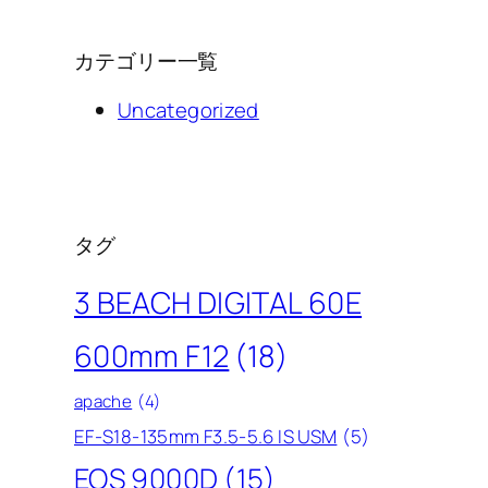
カテゴリー一覧
Uncategorized
タグ
3 BEACH DIGITAL 60E
600mm F12
(18)
apache
(4)
EF-S18-135mm F3.5-5.6 IS USM
(5)
EOS 9000D
(15)