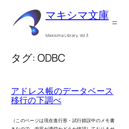
内
マキシマ文庫
容
を
ス
Makisima Library, Vol.3
キ
ッ
タグ:
ODBC
プ
アドレス帳のデータベース
移行の下調べ
（このページは現在進行形・試行錯誤中のメモ書
きなので、内容が適切かどうか確認しておりませ