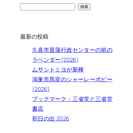
検
検索
索
最新の投稿
久喜市菖蒲行政センターの前の
ラベンダー(2026)
ムサシトミヨが新種
鴻巣市馬室のシャーレーポピー
(2026)
ブックマーク：三省堂と三省堂
書店
初日の出 2026