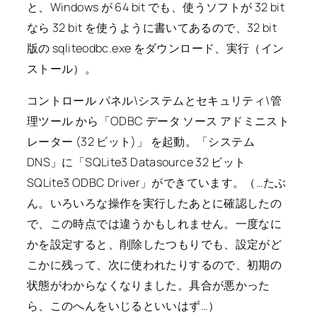
と、Windows が 64 bit でも、使うソフトが 32 bit
なら 32 bit を使うように書いてあるので、32 bit
版の sqliteodbc.exe をダウンロード、実行（イン
ストール）。
コントロール パネル\システムとセキュリティ\管
理ツール から「ODBC データ ソース アドミニスト
レーター (32 ビット)」 を起動。「システム
DNS」に「SQLite3 Datasource 32 ビット
SQLite3 ODBC Driver」ができています。（…たぶ
ん。いろいろな操作を実行したあとに確認したの
で、この時点では違うかもしれません。一度なに
かを設定すると、削除したつもりでも、設定がど
こかに残って、次に使われたりするので、初期の
状態がわからなくなりました。具合が悪かった
ら、このへんをいじるといいはず…）