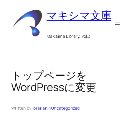
内
マキシマ文庫
容
を
ス
Makisima Library, Vol.3
キ
ッ
プ
トップページを
WordPressに変更
Written by
librarian
in
Uncategorized