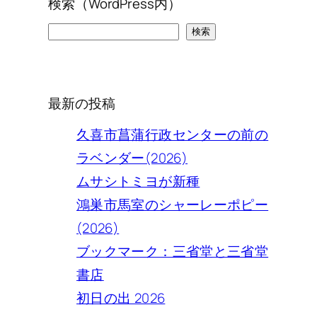
検索（WordPress内）
検
検索
索
最新の投稿
久喜市菖蒲行政センターの前の
ラベンダー(2026)
ムサシトミヨが新種
鴻巣市馬室のシャーレーポピー
(2026)
ブックマーク：三省堂と三省堂
書店
初日の出 2026