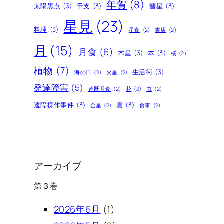
年賀
(8)
太陽黒点
(3)
干支
(3)
彗星
(3)
星見
(23)
料理
(3)
星食
(2)
書店
(2)
月
(15)
月食
(6)
木星
(3)
本
(3)
桜
(2)
植物
(7)
生活術
(3)
海の日
(2)
火星
(2)
発達障害
(5)
皆既月食
(2)
花
(2)
虫
(2)
遠隔操作事件
(3)
雲
(3)
金星
(2)
食事
(2)
アーカイブ
第３巻
2026年6月
(1)