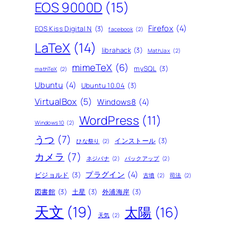
EOS 9000D
(15)
Firefox
(4)
EOS Kiss Digital N
(3)
facebook
(2)
LaTeX
(14)
librahack
(3)
MathJax
(2)
mimeTeX
(6)
mySQL
(3)
mathTeX
(2)
Ubuntu
(4)
Ubuntu 10.04
(3)
VirtualBox
(5)
Windows8
(4)
WordPress
(11)
Windows10
(2)
うつ
(7)
インストール
(3)
ひな祭り
(2)
カメラ
(7)
ネジバナ
(2)
バックアップ
(2)
プラグイン
(4)
ビジョルド
(3)
古墳
(2)
司法
(2)
図書館
(3)
土星
(3)
外浦海岸
(3)
天文
(19)
太陽
(16)
天気
(2)