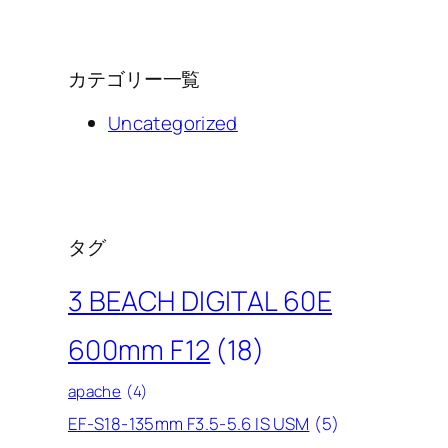
カテゴリー一覧
Uncategorized
タグ
3 BEACH DIGITAL 60E
600mm F12
(18)
apache
(4)
EF-S18-135mm F3.5-5.6 IS USM
(5)