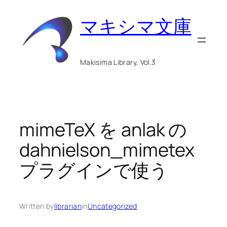
内
マキシマ文庫
容
を
ス
Makisima Library, Vol.3
キ
ッ
プ
mimeTeX を anlak の
dahnielson_mimetex
プラグインで使う
Written by
librarian
in
Uncategorized