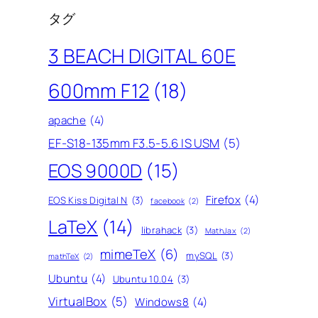
タグ
3 BEACH DIGITAL 60E
600mm F12
(18)
apache
(4)
EF-S18-135mm F3.5-5.6 IS USM
(5)
EOS 9000D
(15)
Firefox
(4)
EOS Kiss Digital N
(3)
facebook
(2)
LaTeX
(14)
librahack
(3)
MathJax
(2)
mimeTeX
(6)
mySQL
(3)
mathTeX
(2)
Ubuntu
(4)
Ubuntu 10.04
(3)
VirtualBox
(5)
Windows8
(4)