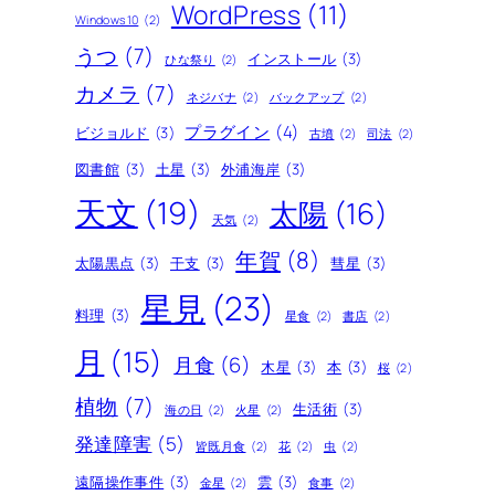
WordPress
(11)
Windows10
(2)
うつ
(7)
インストール
(3)
ひな祭り
(2)
カメラ
(7)
ネジバナ
(2)
バックアップ
(2)
プラグイン
(4)
ビジョルド
(3)
古墳
(2)
司法
(2)
図書館
(3)
土星
(3)
外浦海岸
(3)
天文
(19)
太陽
(16)
天気
(2)
年賀
(8)
太陽黒点
(3)
干支
(3)
彗星
(3)
星見
(23)
料理
(3)
星食
(2)
書店
(2)
月
(15)
月食
(6)
木星
(3)
本
(3)
桜
(2)
植物
(7)
生活術
(3)
海の日
(2)
火星
(2)
発達障害
(5)
皆既月食
(2)
花
(2)
虫
(2)
遠隔操作事件
(3)
雲
(3)
金星
(2)
食事
(2)