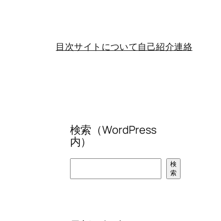
目次
サイトについて
自己紹介
連絡
検索（WordPress
内）
検
検
索
索