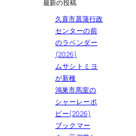
最新の投稿
久喜市菖蒲行政
センターの前
のラベンダー
(2026)
ムサシトミヨ
が新種
鴻巣市馬室の
シャーレーポ
ピー(2026)
ブックマー