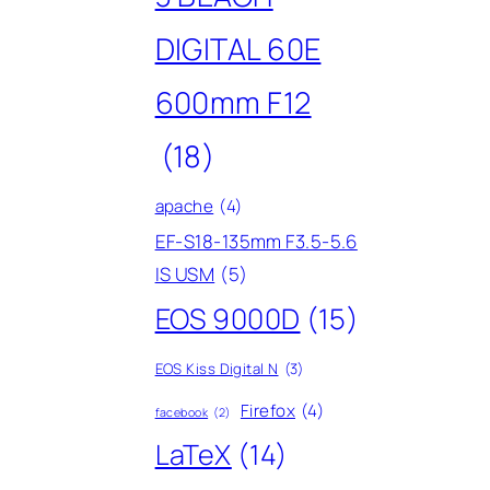
DIGITAL 60E
600mm F12
(18)
apache
(4)
EF-S18-135mm F3.5-5.6
IS USM
(5)
EOS 9000D
(15)
EOS Kiss Digital N
(3)
Firefox
(4)
facebook
(2)
LaTeX
(14)