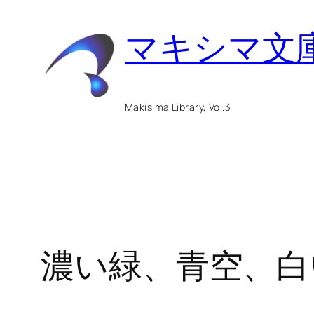
内
マキシマ文
容
を
ス
Makisima Library, Vol.3
キ
ッ
プ
濃い緑、青空、白