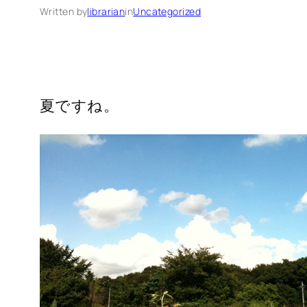
Written by
librarian
in
Uncategorized
夏ですね。