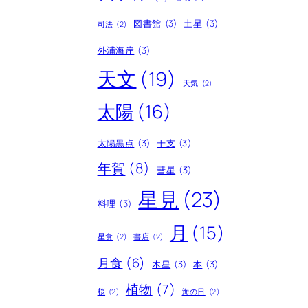
図書館
(3)
土星
(3)
司法
(2)
外浦海岸
(3)
天文
(19)
天気
(2)
太陽
(16)
太陽黒点
(3)
干支
(3)
年賀
(8)
彗星
(3)
星見
(23)
料理
(3)
月
(15)
星食
(2)
書店
(2)
月食
(6)
木星
(3)
本
(3)
植物
(7)
桜
(2)
海の日
(2)