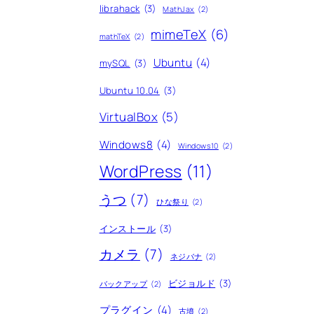
librahack
(3)
MathJax
(2)
mimeTeX
(6)
mathTeX
(2)
Ubuntu
(4)
mySQL
(3)
Ubuntu 10.04
(3)
VirtualBox
(5)
Windows8
(4)
Windows10
(2)
WordPress
(11)
うつ
(7)
ひな祭り
(2)
インストール
(3)
カメラ
(7)
ネジバナ
(2)
ビジョルド
(3)
バックアップ
(2)
プラグイン
(4)
古墳
(2)