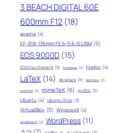
3 BEACH DIGITAL 60E
600mm F12
(18)
apache
(4)
EF-S18-135mm F3.5-5.6 IS USM
(5)
EOS 9000D
(15)
Firefox
(4)
EOS Kiss Digital N
(3)
facebook
(2)
LaTeX
(14)
librahack
(3)
MathJax
(2)
mimeTeX
(6)
mySQL
(3)
mathTeX
(2)
Ubuntu
(4)
Ubuntu 10.04
(3)
VirtualBox
(5)
Windows8
(4)
WordPress
(11)
Windows10
(2)
うつ
(7)
インストール
(3)
ひな祭り
(2)