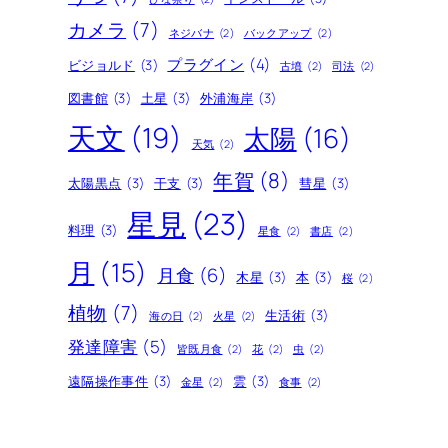
カメラ
(7)
ネジバナ
(2)
バックアップ
(2)
プラグイン
(4)
ビジョルド
(3)
古墳
(2)
司法
(2)
図書館
(3)
土星
(3)
外浦海岸
(3)
天文
(19)
太陽
(16)
天気
(2)
年賀
(8)
太陽黒点
(3)
干支
(3)
彗星
(3)
星見
(23)
料理
(3)
星食
(2)
書店
(2)
月
(15)
月食
(6)
木星
(3)
本
(3)
桜
(2)
植物
(7)
生活術
(3)
海の日
(2)
火星
(2)
発達障害
(5)
皆既月食
(2)
花
(2)
虫
(2)
遠隔操作事件
(3)
雲
(3)
金星
(2)
食事
(2)