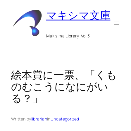
内
マキシマ文庫
容
を
ス
Makisima Library, Vol.3
キ
ッ
プ
絵本賞に一票、「くも
のむこうになにがい
る？」
Written by
librarian
in
Uncategorized