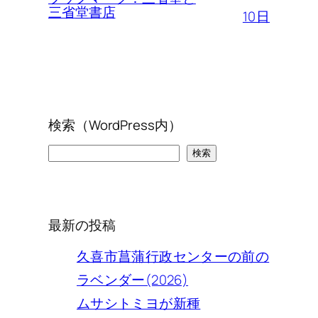
三省堂書店
10日
検索（WordPress内）
検
検索
索
最新の投稿
久喜市菖蒲行政センターの前の
ラベンダー(2026)
ムサシトミヨが新種