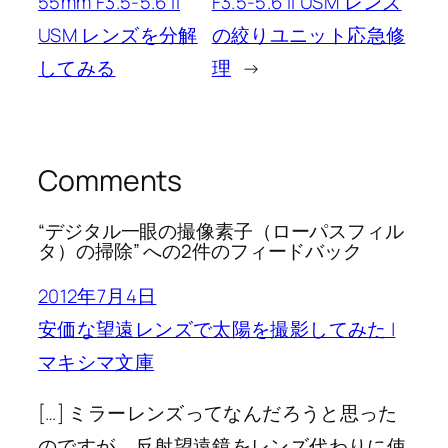
55mm F3.5-5.6 II
F3.5-5.6 II USM レンズ
USM レンズを分解
の絞りユニット応急修
してみる
理
→
Comments
“デジタル一眼の撮像素子（ローパスフィル
タ）の掃除” への2件のフィードバック
2012年7月4日
安価な望遠レンズで太陽を撮影してみた |
マキシマ文庫
[…] ミラーレンズってなんだろうと思った
のですが、反射望遠鏡をレンズ代わりに使