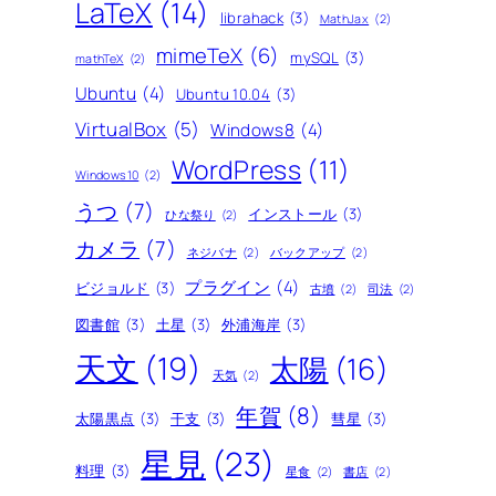
LaTeX
(14)
librahack
(3)
MathJax
(2)
mimeTeX
(6)
mySQL
(3)
mathTeX
(2)
Ubuntu
(4)
Ubuntu 10.04
(3)
VirtualBox
(5)
Windows8
(4)
WordPress
(11)
Windows10
(2)
うつ
(7)
インストール
(3)
ひな祭り
(2)
カメラ
(7)
ネジバナ
(2)
バックアップ
(2)
プラグイン
(4)
ビジョルド
(3)
古墳
(2)
司法
(2)
図書館
(3)
土星
(3)
外浦海岸
(3)
天文
(19)
太陽
(16)
天気
(2)
年賀
(8)
太陽黒点
(3)
干支
(3)
彗星
(3)
星見
(23)
料理
(3)
星食
(2)
書店
(2)