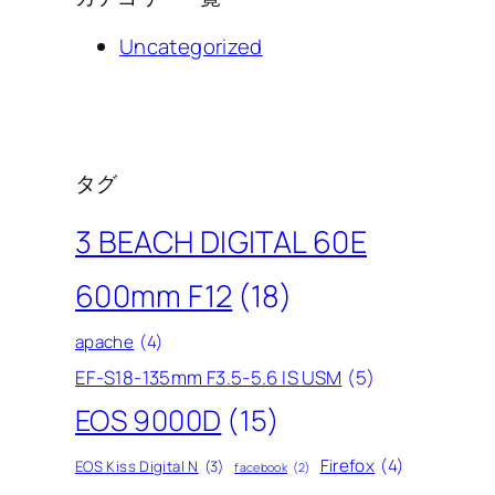
Uncategorized
タグ
3 BEACH DIGITAL 60E
600mm F12
(18)
apache
(4)
EF-S18-135mm F3.5-5.6 IS USM
(5)
EOS 9000D
(15)
Firefox
(4)
EOS Kiss Digital N
(3)
facebook
(2)