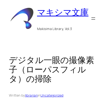
内
マキシマ文庫
容
を
ス
Makisima Library, Vol.3
キ
ッ
プ
デジタル一眼の撮像素
子（ローパスフィル
タ）の掃除
Written by
librarian
in
Uncategorized