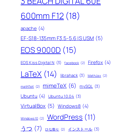
3 BEACH DIGITAL 60E
600mm F12
(18)
apache
(4)
EF-S18-135mm F3.5-5.6 IS USM
(5)
EOS 9000D
(15)
Firefox
(4)
EOS Kiss Digital N
(3)
facebook
(2)
LaTeX
(14)
librahack
(3)
MathJax
(2)
mimeTeX
(6)
mySQL
(3)
mathTeX
(2)
Ubuntu
(4)
Ubuntu 10.04
(3)
VirtualBox
(5)
Windows8
(4)
WordPress
(11)
Windows10
(2)
うつ
(7)
インストール
(3)
ひな祭り
(2)