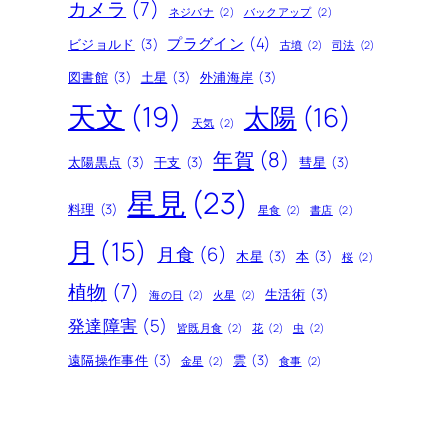
カメラ
(7)
ネジバナ
(2)
バックアップ
(2)
プラグイン
(4)
ビジョルド
(3)
古墳
(2)
司法
(2)
図書館
(3)
土星
(3)
外浦海岸
(3)
天文
(19)
太陽
(16)
天気
(2)
年賀
(8)
太陽黒点
(3)
干支
(3)
彗星
(3)
星見
(23)
料理
(3)
星食
(2)
書店
(2)
月
(15)
月食
(6)
木星
(3)
本
(3)
桜
(2)
植物
(7)
生活術
(3)
海の日
(2)
火星
(2)
発達障害
(5)
皆既月食
(2)
花
(2)
虫
(2)
遠隔操作事件
(3)
雲
(3)
金星
(2)
食事
(2)