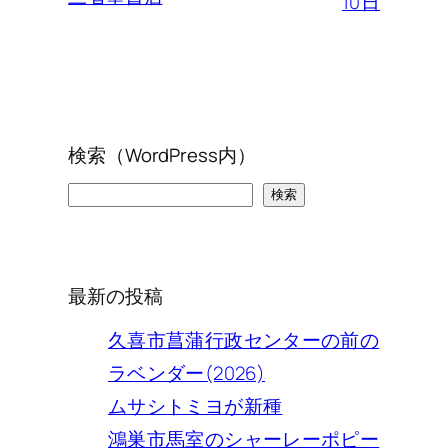
10日
検索（WordPress内）
検
検索
索
最新の投稿
久喜市菖蒲行政センターの前の
ラベンダー(2026)
ムサシトミヨが新種
鴻巣市馬室のシャーレーポピー