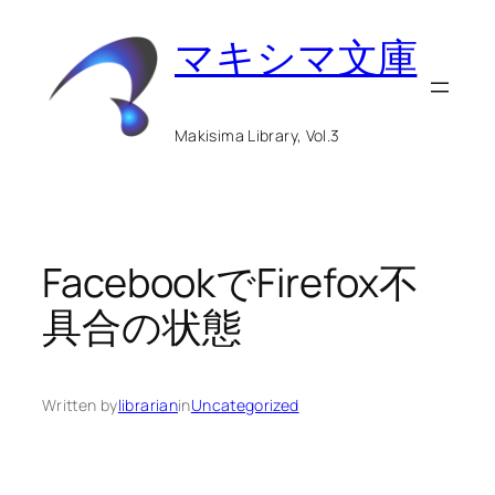
内
マキシマ文庫
容
を
ス
Makisima Library, Vol.3
キ
ッ
プ
FacebookでFirefox不
具合の状態
Written by
librarian
in
Uncategorized