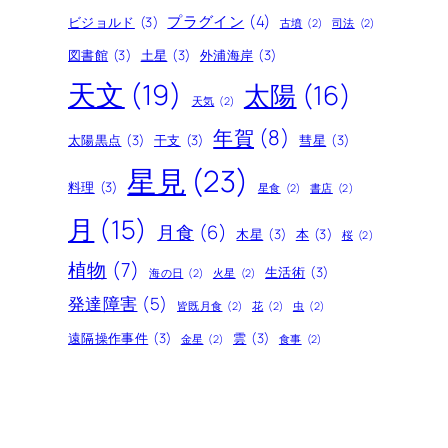
プラグイン
(4)
ビジョルド
(3)
古墳
(2)
司法
(2)
図書館
(3)
土星
(3)
外浦海岸
(3)
天文
(19)
太陽
(16)
天気
(2)
年賀
(8)
太陽黒点
(3)
干支
(3)
彗星
(3)
星見
(23)
料理
(3)
星食
(2)
書店
(2)
月
(15)
月食
(6)
木星
(3)
本
(3)
桜
(2)
植物
(7)
生活術
(3)
海の日
(2)
火星
(2)
発達障害
(5)
皆既月食
(2)
花
(2)
虫
(2)
遠隔操作事件
(3)
雲
(3)
金星
(2)
食事
(2)