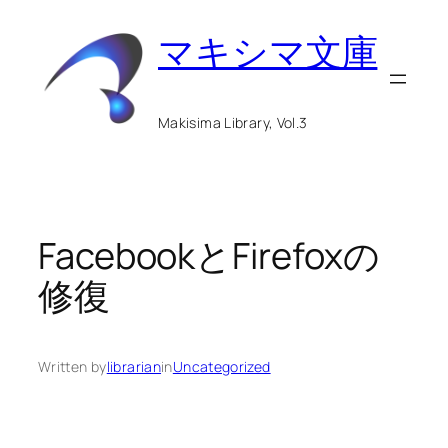
内
マキシマ文庫
容
を
ス
Makisima Library, Vol.3
キ
ッ
プ
FacebookとFirefoxの
修復
Written by
librarian
in
Uncategorized