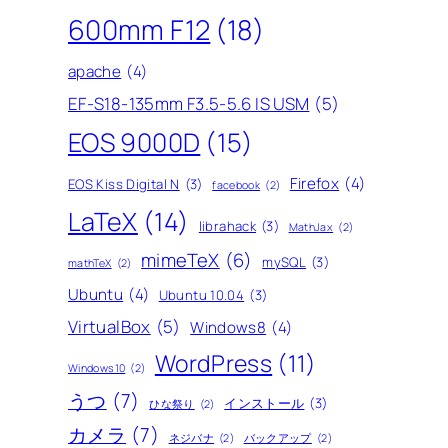
600mm F12
(18)
apache
(4)
EF-S18-135mm F3.5-5.6 IS USM
(5)
EOS 9000D
(15)
Firefox
(4)
EOS Kiss Digital N
(3)
facebook
(2)
LaTeX
(14)
librahack
(3)
MathJax
(2)
mimeTeX
(6)
mySQL
(3)
mathTeX
(2)
Ubuntu
(4)
Ubuntu 10.04
(3)
VirtualBox
(5)
Windows8
(4)
WordPress
(11)
Windows10
(2)
うつ
(7)
インストール
(3)
ひな祭り
(2)
カメラ
(7)
ネジバナ
(2)
バックアップ
(2)