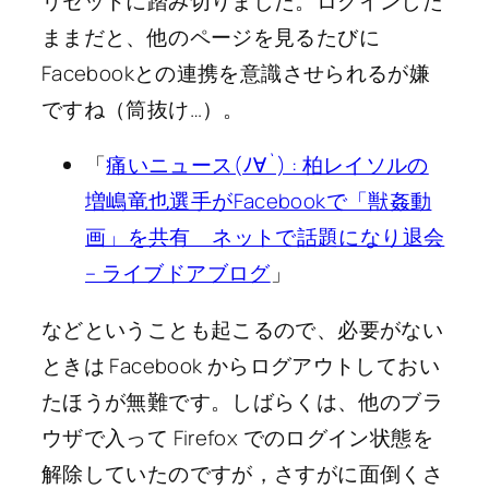
リセットに踏み切りました。ログインした
ままだと、他のページを見るたびに
Facebookとの連携を意識させられるが嫌
ですね（筒抜け…）。
「
痛いニュース(ﾉ∀`) : 柏レイソルの
増嶋竜也選手がFacebookで「獣姦動
画」を共有 ネットで話題になり退会
– ライブドアブログ
」
などということも起こるので、必要がない
ときは Facebook からログアウトしておい
たほうが無難です。しばらくは、他のブラ
ウザで入って Firefox でのログイン状態を
解除していたのですが，さすがに面倒くさ