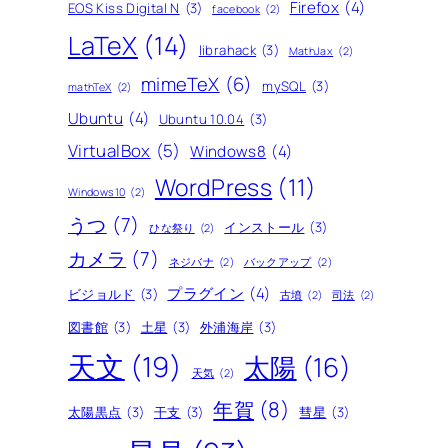
Firefox
(4)
EOS Kiss Digital N
(3)
facebook
(2)
LaTeX
(14)
librahack
(3)
MathJax
(2)
mimeTeX
(6)
mySQL
(3)
mathTeX
(2)
Ubuntu
(4)
Ubuntu 10.04
(3)
VirtualBox
(5)
Windows8
(4)
WordPress
(11)
Windows10
(2)
うつ
(7)
インストール
(3)
ひな祭り
(2)
カメラ
(7)
ネジバナ
(2)
バックアップ
(2)
プラグイン
(4)
ビジョルド
(3)
古墳
(2)
司法
(2)
図書館
(3)
土星
(3)
外浦海岸
(3)
天文
(19)
太陽
(16)
天気
(2)
年賀
(8)
太陽黒点
(3)
干支
(3)
彗星
(3)