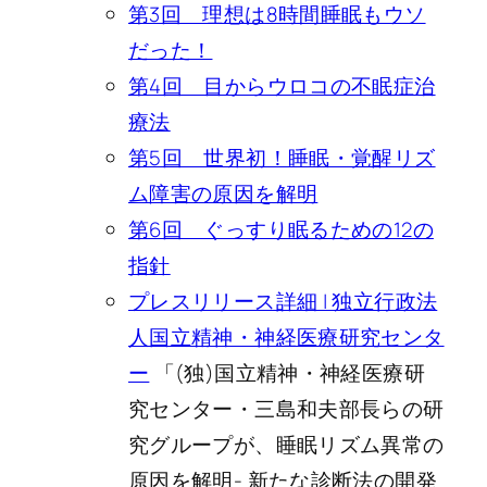
第3回 理想は8時間睡眠もウソ
だった！
第4回 目からウロコの不眠症治
療法
第5回 世界初！睡眠・覚醒リズ
ム障害の原因を解明
第6回 ぐっすり眠るための12の
指針
プレスリリース詳細 | 独立行政法
人国立精神・神経医療研究センタ
ー
「(独)国立精神・神経医療研
究センター・三島和夫部長らの研
究グループが、睡眠リズム異常の
原因を解明- 新たな診断法の開発