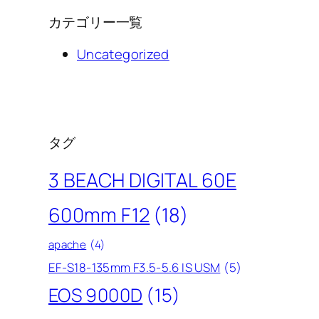
カテゴリー一覧
Uncategorized
タグ
3 BEACH DIGITAL 60E
600mm F12
(18)
apache
(4)
EF-S18-135mm F3.5-5.6 IS USM
(5)
EOS 9000D
(15)