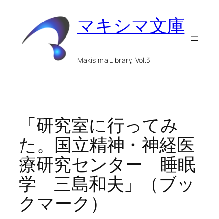
内
マキシマ文庫
容
を
ス
Makisima Library, Vol.3
キ
ッ
プ
「研究室に行ってみ
た。国立精神・神経医
療研究センター 睡眠
学 三島和夫」（ブッ
クマーク）