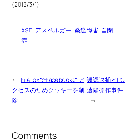
(2013/3/1)
ASD
アスペルガー
発達障害
自閉
症
←
FirefoxでFacebookにア
誤認逮捕とPC
クセスのためクッキーを削
遠隔操作事件
除
→
Comments