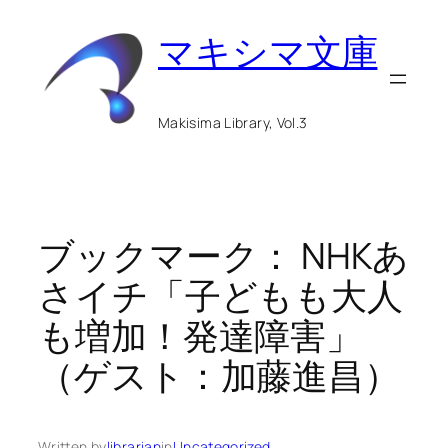
内
マキシマ文庫
容
を
ス
Makisima Library, Vol.3
キ
ッ
プ
ブックマーク： NHKあ
さイチ「子どもも大人
も増加！発達障害」
（ゲスト：加藤進昌）
Written by
librarian
in
Uncategorized