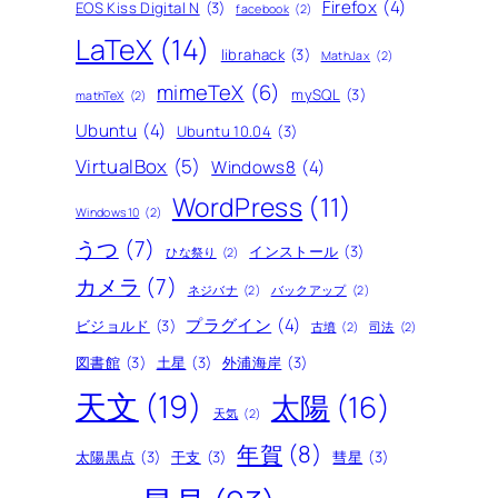
Firefox
(4)
EOS Kiss Digital N
(3)
facebook
(2)
LaTeX
(14)
librahack
(3)
MathJax
(2)
mimeTeX
(6)
mySQL
(3)
mathTeX
(2)
Ubuntu
(4)
Ubuntu 10.04
(3)
VirtualBox
(5)
Windows8
(4)
WordPress
(11)
Windows10
(2)
うつ
(7)
インストール
(3)
ひな祭り
(2)
カメラ
(7)
ネジバナ
(2)
バックアップ
(2)
プラグイン
(4)
ビジョルド
(3)
古墳
(2)
司法
(2)
図書館
(3)
土星
(3)
外浦海岸
(3)
天文
(19)
太陽
(16)
天気
(2)
年賀
(8)
太陽黒点
(3)
干支
(3)
彗星
(3)