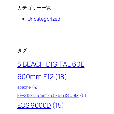
カテゴリー一覧
Uncategorized
タグ
3 BEACH DIGITAL 60E
600mm F12
(18)
apache
(4)
EF-S18-135mm F3.5-5.6 IS USM
(5)
EOS 9000D
(15)