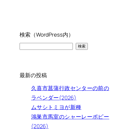
検索（WordPress内）
検
検索
索
最新の投稿
久喜市菖蒲行政センターの前の
ラベンダー(2026)
ムサシトミヨが新種
鴻巣市馬室のシャーレーポピー
(2026)