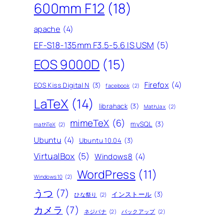
600mm F12
(18)
apache
(4)
EF-S18-135mm F3.5-5.6 IS USM
(5)
EOS 9000D
(15)
Firefox
(4)
EOS Kiss Digital N
(3)
facebook
(2)
LaTeX
(14)
librahack
(3)
MathJax
(2)
mimeTeX
(6)
mySQL
(3)
mathTeX
(2)
Ubuntu
(4)
Ubuntu 10.04
(3)
VirtualBox
(5)
Windows8
(4)
WordPress
(11)
Windows10
(2)
うつ
(7)
インストール
(3)
ひな祭り
(2)
カメラ
(7)
ネジバナ
(2)
バックアップ
(2)