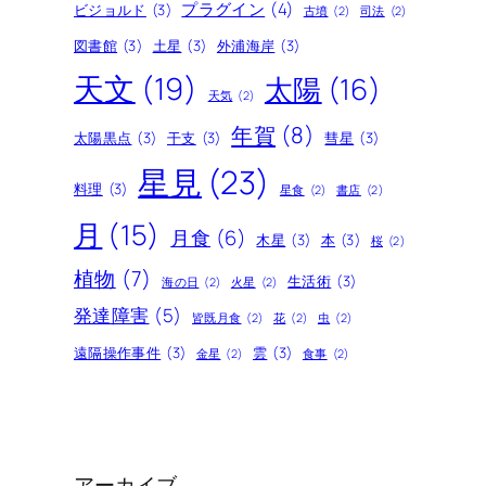
プラグイン
(4)
ビジョルド
(3)
古墳
(2)
司法
(2)
図書館
(3)
土星
(3)
外浦海岸
(3)
天文
(19)
太陽
(16)
天気
(2)
年賀
(8)
太陽黒点
(3)
干支
(3)
彗星
(3)
星見
(23)
料理
(3)
星食
(2)
書店
(2)
月
(15)
月食
(6)
木星
(3)
本
(3)
桜
(2)
植物
(7)
生活術
(3)
海の日
(2)
火星
(2)
発達障害
(5)
皆既月食
(2)
花
(2)
虫
(2)
遠隔操作事件
(3)
雲
(3)
金星
(2)
食事
(2)
アーカイブ