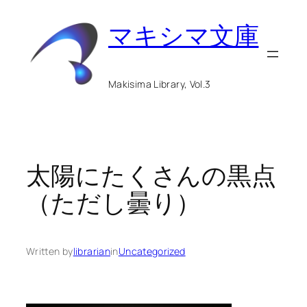
内
マキシマ文庫
容
を
ス
Makisima Library, Vol.3
キ
ッ
プ
太陽にたくさんの黒点
（ただし曇り）
Written by
librarian
in
Uncategorized