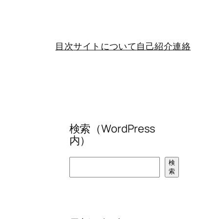
目次
サイトについて
自己紹介
連絡
検索（WordPress
内）
検
検
索
索