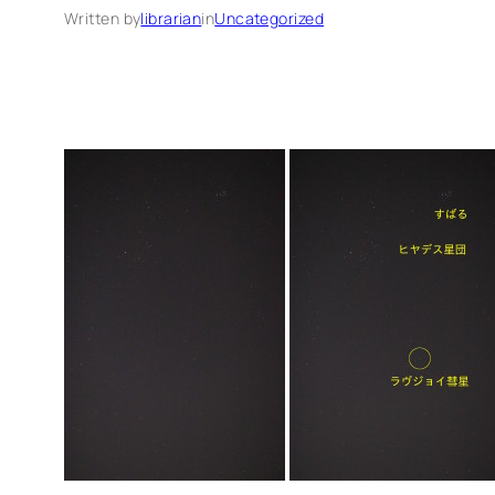
Written by
librarian
in
Uncategorized