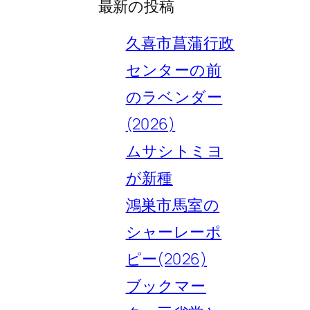
最新の投稿
久喜市菖蒲行政
センターの前
のラベンダー
(2026)
ムサシトミヨ
が新種
鴻巣市馬室の
シャーレーポ
ピー(2026)
ブックマー