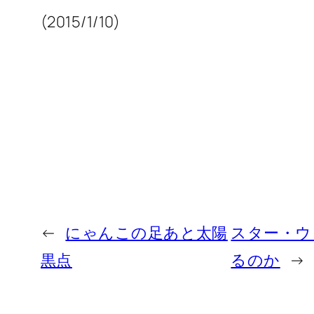
(2015/1/10)
←
にゃんこの足あと太陽
スター・ウォ
黒点
るのか
→