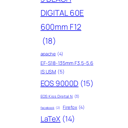
DIGITAL 60E
600mm F12
(18)
apache
(4)
EF-S18-135mm F3.5-5.6
IS USM
(5)
EOS 9000D
(15)
EOS Kiss Digital N
(3)
Firefox
(4)
facebook
(2)
LaTeX
(14)