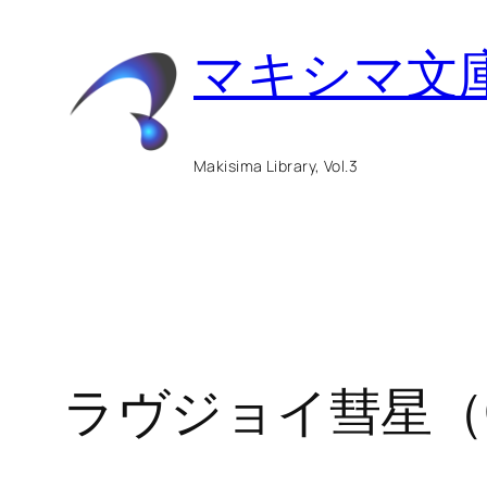
内
マキシマ文
容
を
ス
Makisima Library, Vol.3
キ
ッ
プ
ラヴジョイ彗星（C/