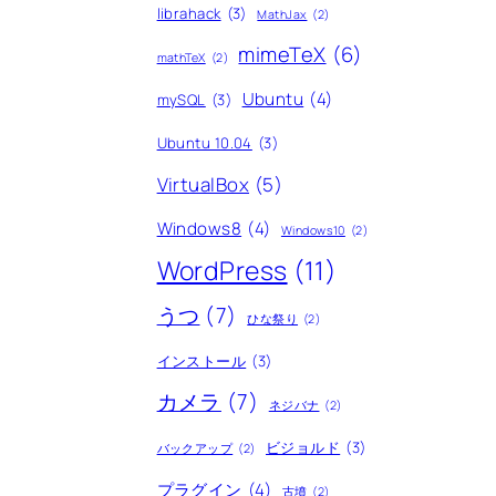
librahack
(3)
MathJax
(2)
mimeTeX
(6)
mathTeX
(2)
Ubuntu
(4)
mySQL
(3)
Ubuntu 10.04
(3)
VirtualBox
(5)
Windows8
(4)
Windows10
(2)
WordPress
(11)
うつ
(7)
ひな祭り
(2)
インストール
(3)
カメラ
(7)
ネジバナ
(2)
ビジョルド
(3)
バックアップ
(2)
プラグイン
(4)
古墳
(2)