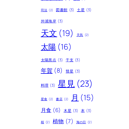
図書館
(3)
土星
(3)
司法
(2)
外浦海岸
(3)
天文
(19)
天気
(2)
太陽
(16)
太陽黒点
(3)
干支
(3)
年賀
(8)
彗星
(3)
星見
(23)
料理
(3)
月
(15)
星食
(2)
書店
(2)
月食
(6)
木星
(3)
本
(3)
植物
(7)
桜
(2)
海の日
(2)