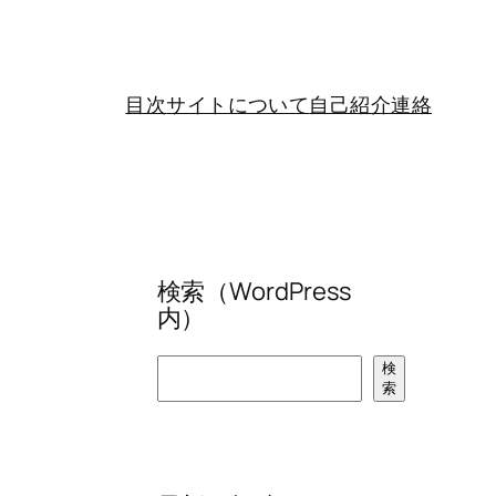
目次
サイトについて
自己紹介
連絡
検索（WordPress
内）
検
検
索
索