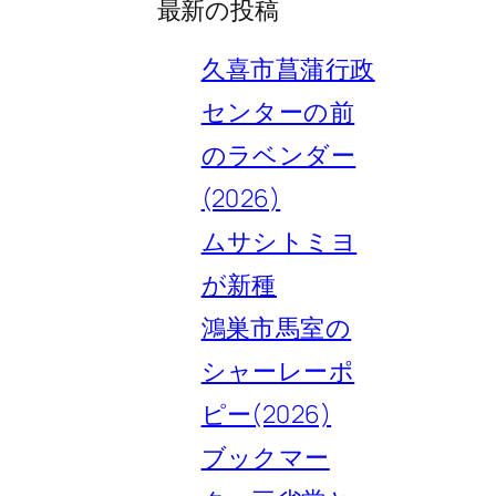
最新の投稿
久喜市菖蒲行政
センターの前
のラベンダー
(2026)
ムサシトミヨ
が新種
鴻巣市馬室の
シャーレーポ
ピー(2026)
ブックマー