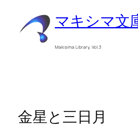
内
マキシマ文
容
を
ス
Makisima Library, Vol.3
キ
ッ
プ
金星と三日月