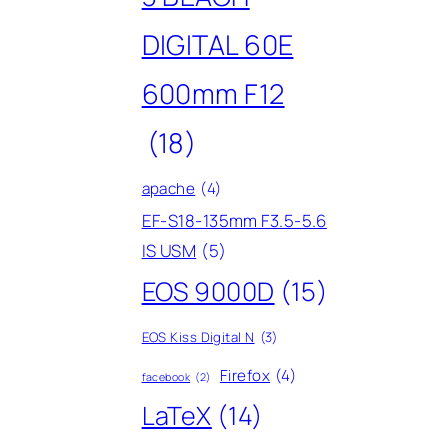
DIGITAL 60E
600mm F12
(18)
apache
(4)
EF-S18-135mm F3.5-5.6
IS USM
(5)
EOS 9000D
(15)
EOS Kiss Digital N
(3)
Firefox
(4)
facebook
(2)
LaTeX
(14)