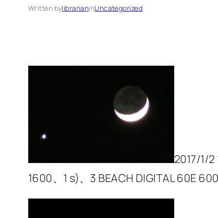
Written by
librarian
in
Uncategorized
2017/1/2
1600、1 s)、3 BEACH DIGITAL 60E 60