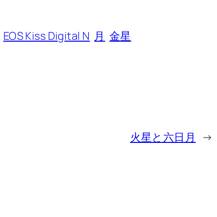
EOS Kiss Digital N
月
金星
火星と六日月
→