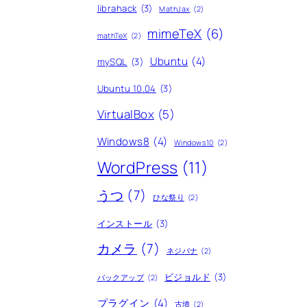
librahack
(3)
MathJax
(2)
mimeTeX
(6)
mathTeX
(2)
Ubuntu
(4)
mySQL
(3)
Ubuntu 10.04
(3)
VirtualBox
(5)
Windows8
(4)
Windows10
(2)
WordPress
(11)
うつ
(7)
ひな祭り
(2)
インストール
(3)
カメラ
(7)
ネジバナ
(2)
ビジョルド
(3)
バックアップ
(2)
プラグイン
(4)
古墳
(2)