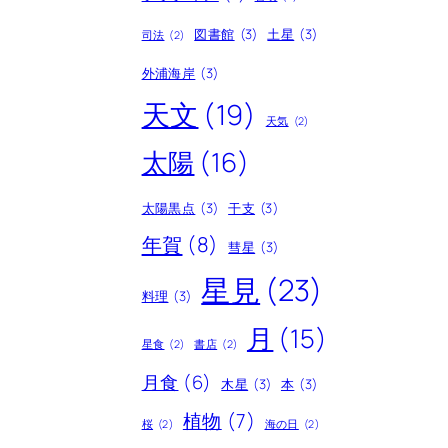
図書館
(3)
土星
(3)
司法
(2)
外浦海岸
(3)
天文
(19)
天気
(2)
太陽
(16)
太陽黒点
(3)
干支
(3)
年賀
(8)
彗星
(3)
星見
(23)
料理
(3)
月
(15)
星食
(2)
書店
(2)
月食
(6)
木星
(3)
本
(3)
植物
(7)
桜
(2)
海の日
(2)