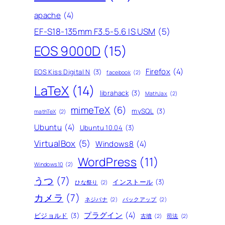
apache
(4)
EF-S18-135mm F3.5-5.6 IS USM
(5)
EOS 9000D
(15)
Firefox
(4)
EOS Kiss Digital N
(3)
facebook
(2)
LaTeX
(14)
librahack
(3)
MathJax
(2)
mimeTeX
(6)
mySQL
(3)
mathTeX
(2)
Ubuntu
(4)
Ubuntu 10.04
(3)
VirtualBox
(5)
Windows8
(4)
WordPress
(11)
Windows10
(2)
うつ
(7)
インストール
(3)
ひな祭り
(2)
カメラ
(7)
ネジバナ
(2)
バックアップ
(2)
プラグイン
(4)
ビジョルド
(3)
古墳
(2)
司法
(2)