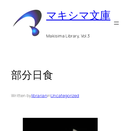
内
マキシマ文庫
容
を
ス
Makisima Library, Vol.3
キ
ッ
プ
部分日食
Written by
librarian
in
Uncategorized