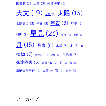
図書館
(3)
土星
(3)
外浦海岸
(3)
天文
(19)
太陽
(16)
天気
(2)
年賀
(8)
太陽黒点
(3)
干支
(3)
彗星
(3)
星見
(23)
料理
(3)
星食
(2)
書店
(2)
月
(15)
月食
(6)
木星
(3)
本
(3)
桜
(2)
植物
(7)
生活術
(3)
海の日
(2)
火星
(2)
発達障害
(5)
皆既月食
(2)
花
(2)
虫
(2)
遠隔操作事件
(3)
雲
(3)
金星
(2)
食事
(2)
アーカイブ