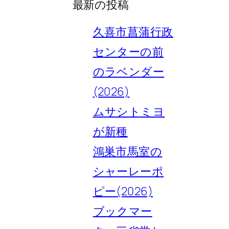
最新の投稿
久喜市菖蒲行政
センターの前
のラベンダー
(2026)
ムサシトミヨ
が新種
鴻巣市馬室の
シャーレーポ
ピー(2026)
ブックマー