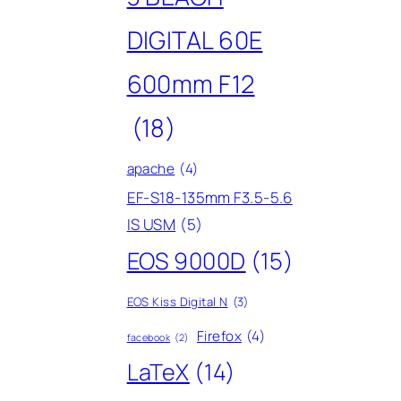
DIGITAL 60E
600mm F12
(18)
apache
(4)
EF-S18-135mm F3.5-5.6
IS USM
(5)
EOS 9000D
(15)
EOS Kiss Digital N
(3)
Firefox
(4)
facebook
(2)
LaTeX
(14)