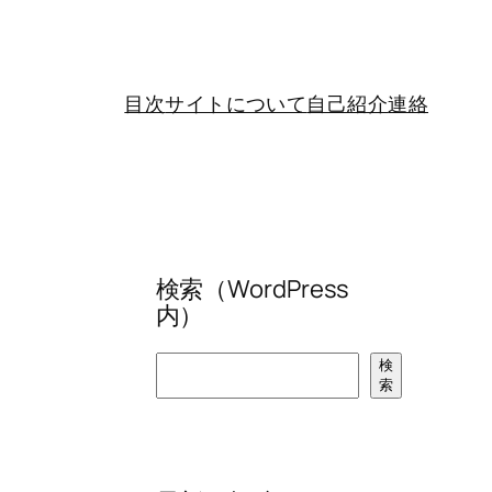
目次
サイトについて
自己紹介
連絡
検索（WordPress
内）
検
検
索
索