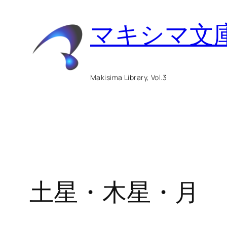
内
マキシマ文
容
を
ス
Makisima Library, Vol.3
キ
ッ
プ
土星・木星・月