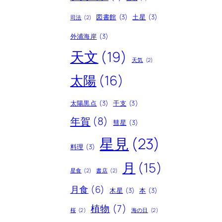
図書館
(3)
土星
(3)
司法
(2)
外浦海岸
(3)
天文
(19)
天気
(2)
太陽
(16)
太陽黒点
(3)
干支
(3)
年賀
(8)
彗星
(3)
星見
(23)
料理
(3)
月
(15)
星食
(2)
書店
(2)
月食
(6)
木星
(3)
本
(3)
植物
(7)
桜
(2)
海の日
(2)