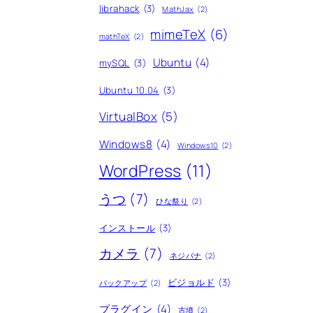
librahack
(3)
MathJax
(2)
mimeTeX
(6)
mathTeX
(2)
Ubuntu
(4)
mySQL
(3)
Ubuntu 10.04
(3)
VirtualBox
(5)
Windows8
(4)
Windows10
(2)
WordPress
(11)
うつ
(7)
ひな祭り
(2)
インストール
(3)
カメラ
(7)
ネジバナ
(2)
ビジョルド
(3)
バックアップ
(2)
プラグイン
(4)
古墳
(2)