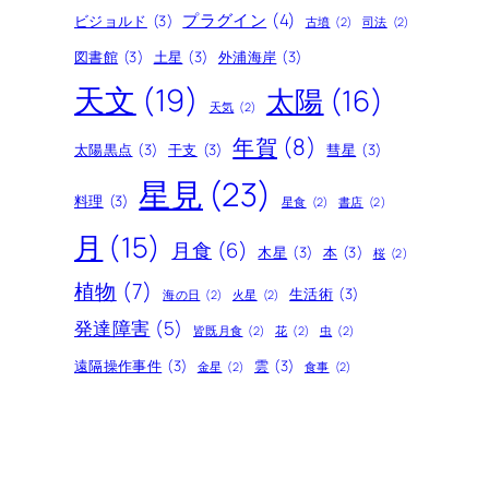
プラグイン
(4)
ビジョルド
(3)
古墳
(2)
司法
(2)
図書館
(3)
土星
(3)
外浦海岸
(3)
天文
(19)
太陽
(16)
天気
(2)
年賀
(8)
太陽黒点
(3)
干支
(3)
彗星
(3)
星見
(23)
料理
(3)
星食
(2)
書店
(2)
月
(15)
月食
(6)
木星
(3)
本
(3)
桜
(2)
植物
(7)
生活術
(3)
海の日
(2)
火星
(2)
発達障害
(5)
皆既月食
(2)
花
(2)
虫
(2)
遠隔操作事件
(3)
雲
(3)
金星
(2)
食事
(2)