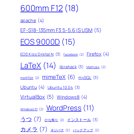
600mm F12
(18)
apache
(4)
EF-S18-135mm F3.5-5.6 IS USM
(5)
EOS 9000D
(15)
Firefox
(4)
EOS Kiss Digital N
(3)
facebook
(2)
LaTeX
(14)
librahack
(3)
MathJax
(2)
mimeTeX
(6)
mySQL
(3)
mathTeX
(2)
Ubuntu
(4)
Ubuntu 10.04
(3)
VirtualBox
(5)
Windows8
(4)
WordPress
(11)
Windows10
(2)
うつ
(7)
インストール
(3)
ひな祭り
(2)
カメラ
(7)
ネジバナ
(2)
バックアップ
(2)