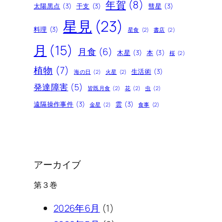
年賀
(8)
太陽黒点
(3)
干支
(3)
彗星
(3)
星見
(23)
料理
(3)
星食
(2)
書店
(2)
月
(15)
月食
(6)
木星
(3)
本
(3)
桜
(2)
植物
(7)
生活術
(3)
海の日
(2)
火星
(2)
発達障害
(5)
皆既月食
(2)
花
(2)
虫
(2)
遠隔操作事件
(3)
雲
(3)
金星
(2)
食事
(2)
アーカイブ
第３巻
2026年6月
(1)