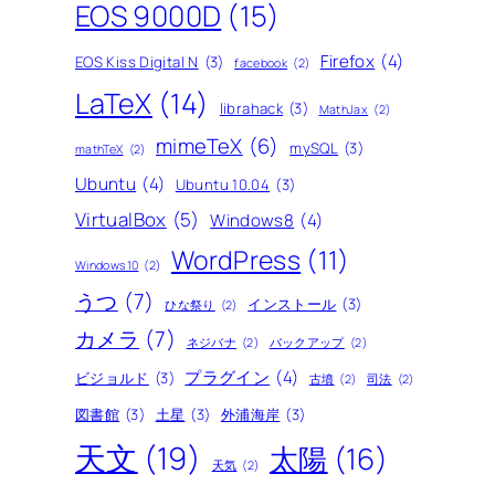
EOS 9000D
(15)
Firefox
(4)
EOS Kiss Digital N
(3)
facebook
(2)
LaTeX
(14)
librahack
(3)
MathJax
(2)
mimeTeX
(6)
mySQL
(3)
mathTeX
(2)
Ubuntu
(4)
Ubuntu 10.04
(3)
VirtualBox
(5)
Windows8
(4)
WordPress
(11)
Windows10
(2)
うつ
(7)
インストール
(3)
ひな祭り
(2)
カメラ
(7)
ネジバナ
(2)
バックアップ
(2)
プラグイン
(4)
ビジョルド
(3)
古墳
(2)
司法
(2)
図書館
(3)
土星
(3)
外浦海岸
(3)
天文
(19)
太陽
(16)
天気
(2)