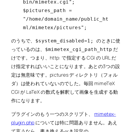
bin/mimetex.cgi";
$pictures_path =
"/home/domain_name/public_ht
ml/mimetex/pictures";
のうちで、
のときに使
$system_disabled=1;
っているのは、
だ
$mimetex_cgi_path_http
けです。つまり、http: で指定する CGI の URL だ
け指定すればいいことになります。あとの3つの設
定は無意味です。pictures ディレクトリ（フォル
ダ）は使われていないのでした。毎回 mimeTeX
CGI が LaTeX の数式を解釈して画像を生成する動
作になります。
プラグインのもう一つのスクリプト、
mimetex-
plugin.php
については特に問題ありません。あえ
て言うなら、書き換えるべき設定の