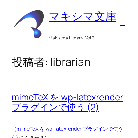
内
マキシマ文庫
容
を
ス
Makisima Library, Vol.3
キ
ッ
投稿者:
librarian
プ
mimeTeX を wp-latexrender
プラグインで使う (2)
（
mimeTeX を wp-latexrender プラグインで使う
(1)
に引き続き）