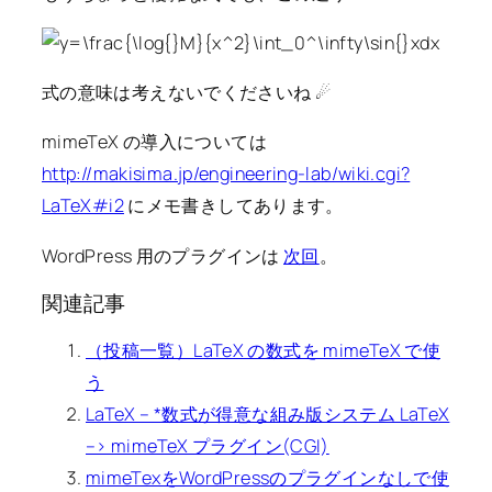
式の意味は考えないでくださいね ☄
mimeTeX の導入については
http://makisima.jp/engineering-lab/wiki.cgi?
LaTeX#i2
にメモ書きしてあります。
WordPress 用のプラグインは
次回
。
関連記事
（投稿一覧）LaTeX の数式を mimeTeX で使
う
LaTeX – *数式が得意な組み版システム LaTeX
–> mimeTeX プラグイン(CGI)
mimeTexをWordPressのプラグインなしで使