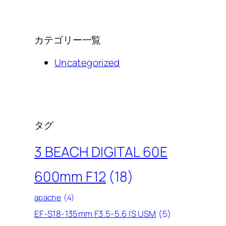
カテゴリー一覧
Uncategorized
タグ
3 BEACH DIGITAL 60E
600mm F12
(18)
apache
(4)
EF-S18-135mm F3.5-5.6 IS USM
(5)