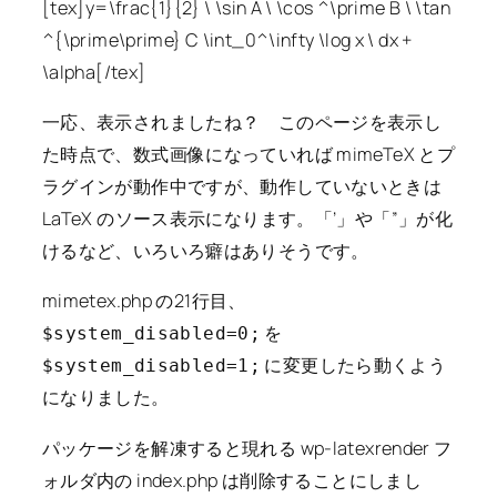
[tex]y=\frac{1}{2} \ \sin A \ \cos ^\prime B \ \tan
^{\prime\prime} C \int_0^\infty \log x \ dx +
\alpha[/tex]
一応、表示されましたね？ このページを表示し
た時点で、数式画像になっていれば mimeTeX とプ
ラグインが動作中ですが、動作していないときは
LaTeX のソース表示になります。「’」や「”」が化
けるなど、いろいろ癖はありそうです。
mimetex.php の21行目、
を
$system_disabled=0;
に変更したら動くよう
$system_disabled=1;
になりました。
パッケージを解凍すると現れる wp-latexrender フ
ォルダ内の index.php は削除することにしまし