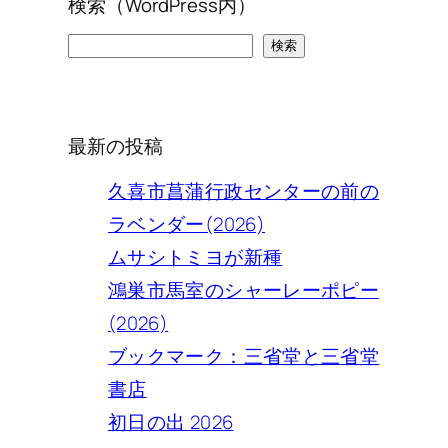
検索（WordPress内）
検
検索
索
最新の投稿
久喜市菖蒲行政センターの前の
ラベンダー(2026)
ムサシトミヨが新種
鴻巣市馬室のシャーレーポピー
(2026)
ブックマーク：三省堂と三省堂
書店
初日の出 2026