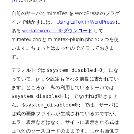
自前のサーバで mimeTeX を WordPress のプラグ
インで動かすには、
Using LaTeX in WordPress
に
ある
wp-latexrender をダウンロード
して
mimetex.php と mimetex-plugin.php の２つを使
います。ちょっとはまったのでメモしておきま
す。
デフォルトでは
にな
$system_disabled=0;
っていて、php や設定もそれを前提に書かれてい
ます。ところが、私の利用しているサーバでは
でなければ動きませ
$system_disabled=1;
ん。
では、サーバに
$system_disabled=0;
は式の画像ファイルが生成されているのですが、
エラー表示などはなく、サイトに表示される式は
LaTeX のソースコードのままです。しかも画像フ