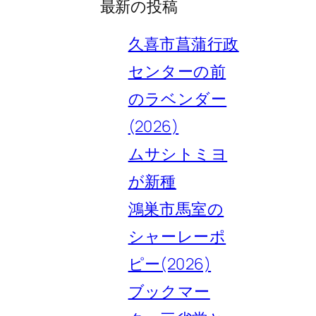
最新の投稿
久喜市菖蒲行政
センターの前
のラベンダー
(2026)
ムサシトミヨ
が新種
鴻巣市馬室の
シャーレーポ
ピー(2026)
ブックマー