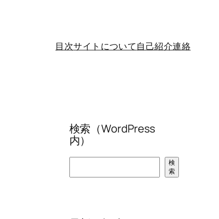
目次
サイトについて
自己紹介
連絡
検索（WordPress
内）
検
検
索
索