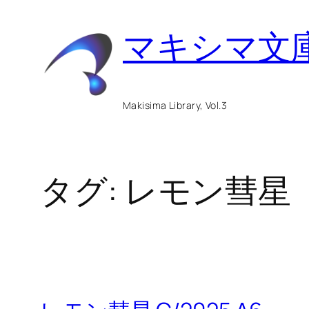
内
マキシマ文
容
を
ス
Makisima Library, Vol.3
キ
ッ
タグ:
レモン彗星
プ