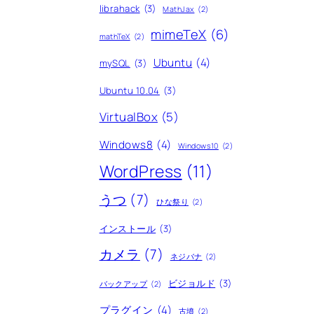
librahack
(3)
MathJax
(2)
mimeTeX
(6)
mathTeX
(2)
Ubuntu
(4)
mySQL
(3)
Ubuntu 10.04
(3)
VirtualBox
(5)
Windows8
(4)
Windows10
(2)
WordPress
(11)
うつ
(7)
ひな祭り
(2)
インストール
(3)
カメラ
(7)
ネジバナ
(2)
ビジョルド
(3)
バックアップ
(2)
プラグイン
(4)
古墳
(2)