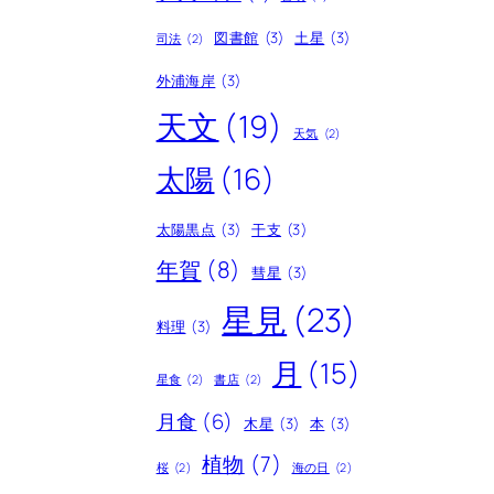
図書館
(3)
土星
(3)
司法
(2)
外浦海岸
(3)
天文
(19)
天気
(2)
太陽
(16)
太陽黒点
(3)
干支
(3)
年賀
(8)
彗星
(3)
星見
(23)
料理
(3)
月
(15)
星食
(2)
書店
(2)
月食
(6)
木星
(3)
本
(3)
植物
(7)
桜
(2)
海の日
(2)