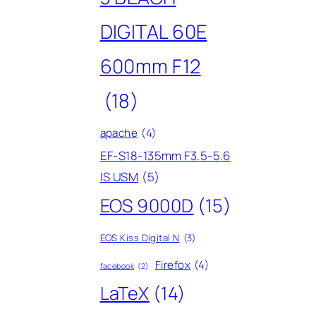
DIGITAL 60E
600mm F12
(18)
apache
(4)
EF-S18-135mm F3.5-5.6
IS USM
(5)
EOS 9000D
(15)
EOS Kiss Digital N
(3)
Firefox
(4)
facebook
(2)
LaTeX
(14)