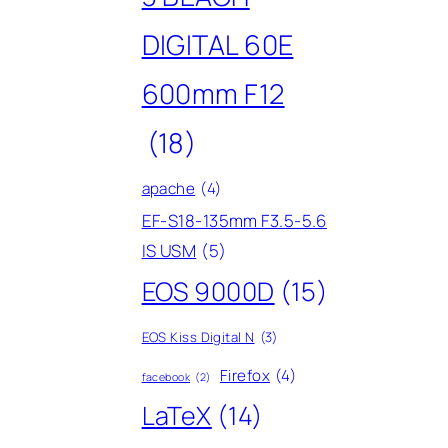
DIGITAL 60E
600mm F12
(18)
apache
(4)
EF-S18-135mm F3.5-5.6
IS USM
(5)
EOS 9000D
(15)
EOS Kiss Digital N
(3)
Firefox
(4)
facebook
(2)
LaTeX
(14)