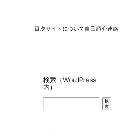
目次
サイトについて
自己紹介
連絡
検索（WordPress
内）
検
検
索
索