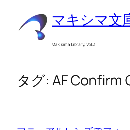
内
マキシマ文
容
を
ス
Makisima Library, Vol.3
キ
ッ
タグ:
AF Confirm 
プ