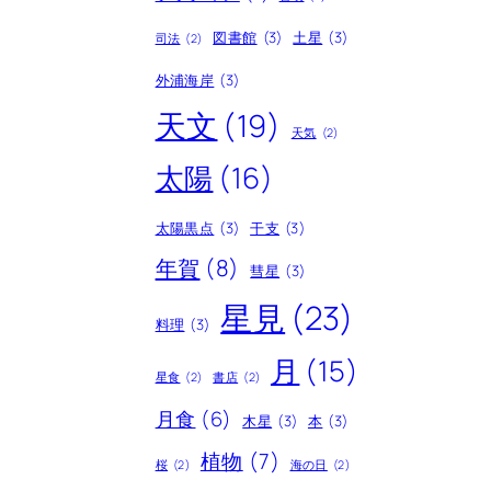
図書館
(3)
土星
(3)
司法
(2)
外浦海岸
(3)
天文
(19)
天気
(2)
太陽
(16)
太陽黒点
(3)
干支
(3)
年賀
(8)
彗星
(3)
星見
(23)
料理
(3)
月
(15)
星食
(2)
書店
(2)
月食
(6)
木星
(3)
本
(3)
植物
(7)
桜
(2)
海の日
(2)