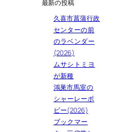
最新の投稿
久喜市菖蒲行政
センターの前
のラベンダー
(2026)
ムサシトミヨ
が新種
鴻巣市馬室の
シャーレーポ
ピー(2026)
ブックマー